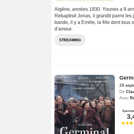
Algérie, années 1930. Younes a 9 ans 
Rebaptisé Jonas, il grandit parmi les 
bande, il y a Emilie, la fille dont tou
d'amour.
STREAMING
Germi
29 sep
De
Cla
Avec
R
Spectat
3,