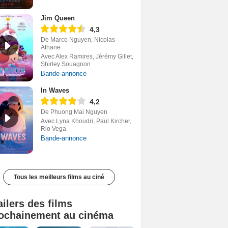
Jim Queen
4,3
De Marco Nguyen, Nicolas
Athane
Avec Alex Ramires, Jérémy Gillet,
Shirley Souagnon
Bande-annonce
In Waves
4,2
De Phuong Mai Nguyen
Avec Lyna Khoudri, Paul Kircher,
Rio Vega
Bande-annonce
Tous les meilleurs films au ciné
ailers des films
ochainement au cinéma
Tombé du ciel Bande-annonce VF
La fin d’Oak Street Bande-annonce VO STFR
Soudain Bande-annonce VF STFR