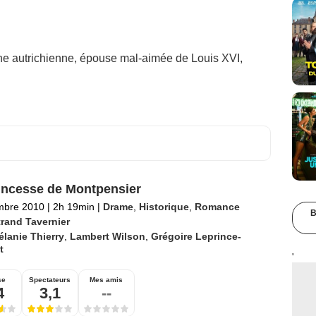
gine autrichienne, épouse mal-aimée de Louis XVI,
incesse de Montpensier
mbre 2010
|
2h 19min
|
Drame
,
Historique
,
Romance
B
trand Tavernier
lanie Thierry
,
Lambert Wilson
,
Grégoire Leprince-
t
'
se
Spectateurs
Mes amis
4
3,1
--