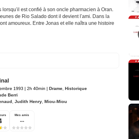
lorsqu'il est confié à son oncle pharmacien à Oran.
jeunes de Rio Salado dont il devient l'ami. Dans la
s sont amoureux. Entre Jonas et elle naîtra une histoire
nal
tembre 1993
|
2h 40min
|
Drame
,
Historique
ude Berri
enaud
,
Judith Henry
,
Miou-Miou
eurs
Mes amis
4
--