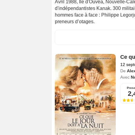
Avril 1988, Île d'Ouvéa, Nouvelle-Ca
d'indépendantistes Kanak. 300 militair
hommes face à face : Philippe Legorj
preneurs d’otages.
Ce que
12 sep
De
Ale
Avec
N
Pres
2,