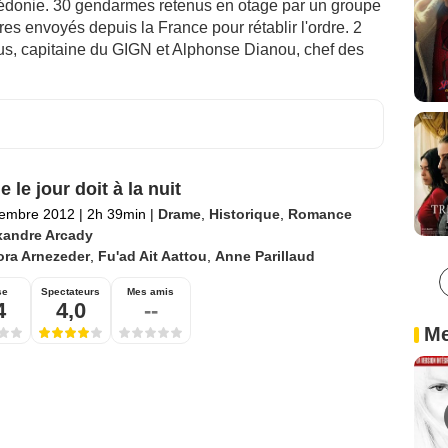
lédonie. 30 gendarmes retenus en otage par un groupe
es envoyés depuis la France pour rétablir l'ordre. 2
us, capitaine du GIGN et Alphonse Dianou, chef des
 le jour doit à la nuit
tembre 2012
|
2h 39min
|
Drame
,
Historique
,
Romance
xandre Arcady
ora Arnezeder
,
Fu'ad Ait Aattou
,
Anne Parillaud
se
Spectateurs
Mes amis
4
4,0
--
Me