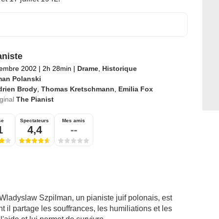
aniste
tembre 2002
|
2h 28min
|
Drame
,
Historique
an Polanski
drien Brody
,
Thomas Kretschmann
,
Emilia Fox
iginal
The Pianist
se
Spectateurs
Mes amis
1
4,4
--
ladyslaw Szpilman, un pianiste juif polonais, est
 il partage les souffrances, les humiliations et les