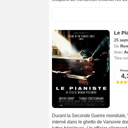
Le Pi
25 sep
De
Rom
Avec
A
Titre or
Pres
4,
Durant la Seconde Guerre mondiale, W
interné dans le ghetto de Varsovie dont