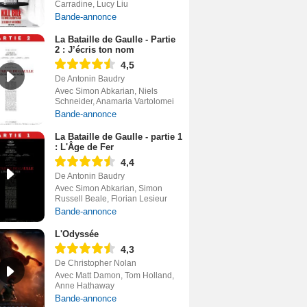
Carradine, Lucy Liu
Bande-annonce
La Bataille de Gaulle - Partie
2 : J’écris ton nom
4,5
De Antonin Baudry
Avec Simon Abkarian, Niels
Schneider, Anamaria Vartolomei
Bande-annonce
La Bataille de Gaulle - partie 1
: L'Âge de Fer
4,4
De Antonin Baudry
Avec Simon Abkarian, Simon
Russell Beale, Florian Lesieur
Bande-annonce
L'Odyssée
4,3
De Christopher Nolan
Avec Matt Damon, Tom Holland,
Anne Hathaway
Bande-annonce