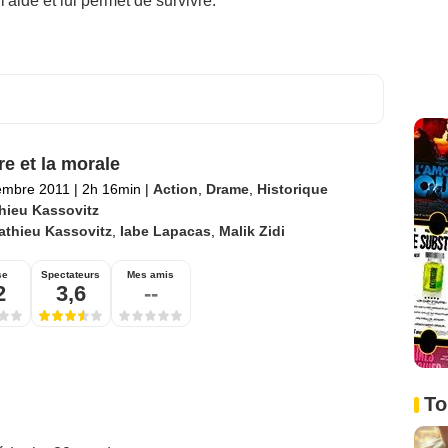
l'aide et lui permet de survivre.
re et la morale
embre 2011
|
2h 16min
|
Action
,
Drame
,
Historique
hieu Kassovitz
athieu Kassovitz
,
Iabe Lapacas
,
Malik Zidi
se
Spectateurs
Mes amis
2
3,6
--
To