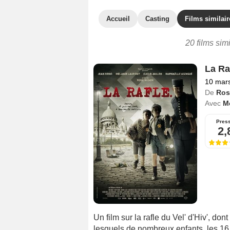
Accueil
Casting
Films similair
20 films simi
La Ra
10 mar
De
Ros
Avec
M
Pres
2,
Un film sur la rafle du Vel' d'Hiv', don
lesquels de nombreux enfants, les 16 e