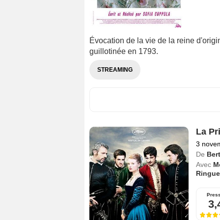
Évocation de la vie de la reine d'ori
guillotinée en 1793.
STREAMING
La Pr
3 nove
De
Ber
Avec
Mé
Ringue
Pres
3,