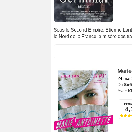
Sous le Second Empire, Etienne Lant
le Nord de la France la misère des trav
Marie
24 mai
De
Sof
Avec
Ki
Pres
4,