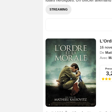
luttes héroïques. Un officier allemand 
STREAMING
L'Ord
16 nov
De
Mat
Avec
M
Pres
3,