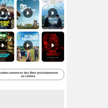
Juste pour une nuit Bande-annonce VO STFR
Un grand raccourci Bande-annonce VF
Undertone Bande-annonce VO STFR
andes-annonces des films prochainement
au cinéma