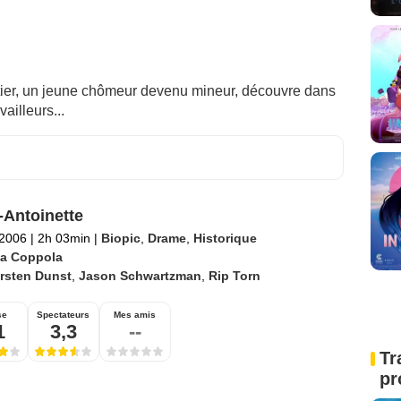
ier, un jeune chômeur devenu mineur, découvre dans
ailleurs...
-Antoinette
 2006
|
2h 03min
|
Biopic
,
Drame
,
Historique
ia Coppola
rsten Dunst
,
Jason Schwartzman
,
Rip Torn
se
Spectateurs
Mes amis
1
3,3
--
Tr
pr