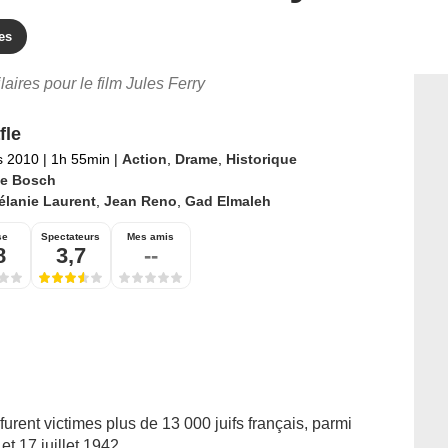
es
laires pour le film Jules Ferry
fle
s 2010
|
1h 55min
|
Action
,
Drame
,
Historique
e Bosch
élanie Laurent
,
Jean Reno
,
Gad Elmaleh
se
Spectateurs
Mes amis
8
3,7
--
t furent victimes plus de 13 000 juifs français, parmi
t 17 juillet 1942.