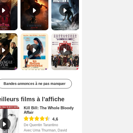
Le Triangle d'or Bande-annonce VF
Les Matins merveilleux Bande-annonce VF
De la Comédie-Française Teaser VF
Bandes-annonces à ne pas manquer
illeurs films à l'affiche
Kill Bill: The Whole Bloody
Affair
4,6
De Quentin Tarantino
Avec Uma Thurman, David