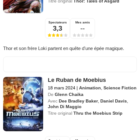
Titre original
Thor: Tales of Asgard
Spectateurs
Mes amis
3,3
--
Thor et son frère Loki partent en quête d'une épée magique.
Le Ruban de Moebius
18 mars 2024
|
Animation
,
Science Fiction
De
Glenn Chaika
Avec
Dee Bradley Baker
,
Daniel Davis
,
John Di Maggio
Titre original
Thru the Moebius Strip