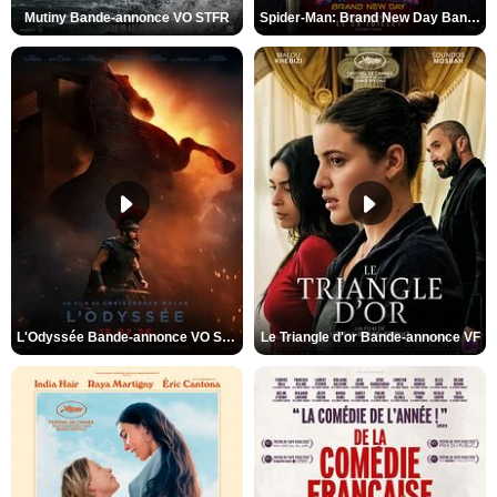
Mutiny Bande-annonce VO STFR
Spider-Man: Brand New Day Bande-annonce VO STFR
L'Odyssée Bande-annonce VO STFR
Le Triangle d'or Bande-annonce VF