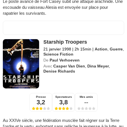
Le poste avancé de Fort Casey subit une attaque arachnide. Une
escouade du vaisseau Alesia est envoyée sur place pour
rapatrier les survivants.
Starship Troopers
21 janvier 1998
|
2h 15min
|
Action
,
Guerre
,
Science Fiction
De
Paul Verhoeven
Avec
Casper Van Dien
,
Dina Meyer
,
Denise Richards
Presse
Spectateurs
Mes amis
3,2
3,8
--
Au XXIVe siècle, une fédération musclée fait régner sur la Terre
l'ordre et la vertu, exhortant sans relâche la jeunesse à la lutte, au