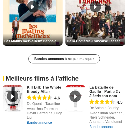
Les Matins merveilleux Bande-annonce VF
De la Comédie-Française Teaser VF
Bandes-annonces à ne pas manquer
Meilleurs films à l'affiche
Kill Bill: The Whole
La Bataille de
Bloody Affair
Gaulle - Partie 2 :
J’écris ton nom
4,6
4,5
De Quentin Tarantino
De Antonin Baudry
Avec Uma Thurman,
David Carradine, Lucy
Avec Simon Abkarian,
Liu
Niels Schneider,
Anamaria Vartolomei
Bande-annonce
Bande-annonce