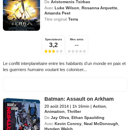
De
Aristomenis Tsirbas
Avec
Luke Wilson
,
Rosanna Arquette
,
Amanda Peet
Titre original
Terra
Spectateurs
Mes amis
3,2
--
Le conflit interplanétaire entre les habitants d'un monde en paix et
les guerriers humains voulant les coloniser...
Batman: Assault on Arkham
20 août 2014
|
1h 16min
|
Action
,
Animation
,
Thriller
De
Jay Oliva
,
Ethan Spaulding
Avec
Kevin Conroy
,
Neal McDonough
,
Hynden Walch