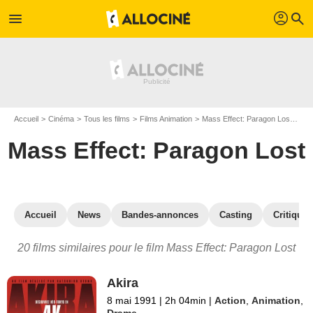
profil
menu
search
Accueil
Cinéma
Tous les films
Films Animation
Mass Effect: Paragon Lost
Les
Mass Effect: Paragon Lost
Accueil
News
Bandes-annonces
Casting
Critiques
20 films similaires pour le film Mass Effect: Paragon Lost
Akira
8 mai 1991
|
2h 04min
|
Action
,
Animation
,