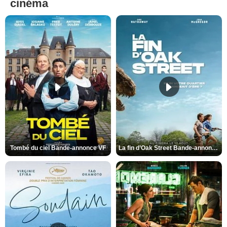
cinéma
Tombé du ciel Bande-annonce VF
La fin d’Oak Street Bande-annonce VO STFR