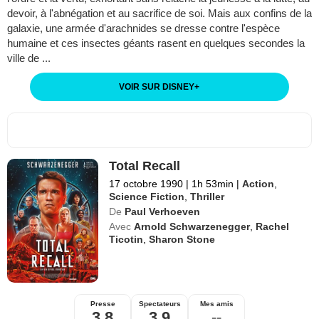
devoir, à l'abnégation et au sacrifice de soi. Mais aux confins de la
galaxie, une armée d'arachnides se dresse contre l'espèce
humaine et ces insectes géants rasent en quelques secondes la
ville de ...
VOIR SUR DISNEY
+
Total Recall
17 octobre 1990
|
1h 53min
|
Action
,
Science Fiction
,
Thriller
De
Paul Verhoeven
Avec
Arnold Schwarzenegger
,
Rachel
Ticotin
,
Sharon Stone
Presse
Spectateurs
Mes amis
3,8
3,9
--