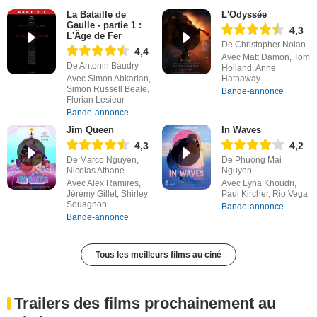
La Bataille de
L'Odyssée
Gaulle - partie 1 :
4,3
L'Âge de Fer
De Christopher Nolan
4,4
Avec Matt Damon, Tom
De Antonin Baudry
Holland, Anne
Avec Simon Abkarian,
Hathaway
Simon Russell Beale,
Bande-annonce
Florian Lesieur
Bande-annonce
Jim Queen
In Waves
4,3
4,2
De Marco Nguyen,
De Phuong Mai
Nicolas Athane
Nguyen
Avec Alex Ramires,
Avec Lyna Khoudri,
Jérémy Gillet, Shirley
Paul Kircher, Rio Vega
Souagnon
Bande-annonce
Bande-annonce
Tous les meilleurs films au ciné
Trailers des films prochainement au