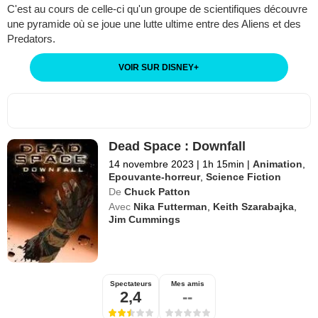
C'est au cours de celle-ci qu'un groupe de scientifiques découvre
une pyramide où se joue une lutte ultime entre des Aliens et des
Predators.
VOIR SUR DISNEY
+
Dead Space : Downfall
14 novembre 2023
|
1h 15min
|
Animation
,
Epouvante-horreur
,
Science Fiction
De
Chuck Patton
Avec
Nika Futterman
,
Keith Szarabajka
,
Jim Cummings
Spectateurs
Mes amis
2,4
--