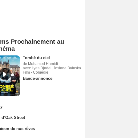
lms Prochainement au
néma
Tombé du ciel
de Mohamed Hamidi
avec Ilyes Djadel, Josiane Balasko
Film - Comédie
Bande-annonce
ny
n d’Oak Street
ison de nos rêves