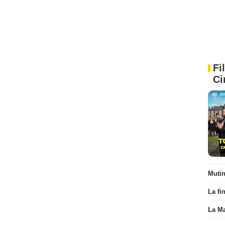
Fi
Ci
Muti
La fi
La Ma