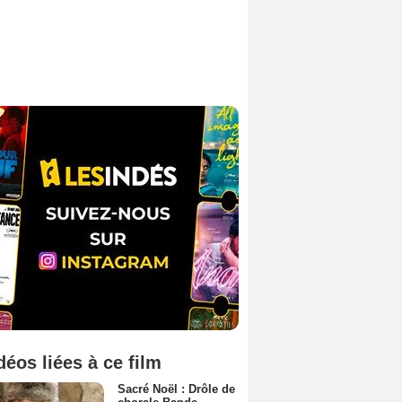
déos liées à ce film
Sacré Noël : Drôle de