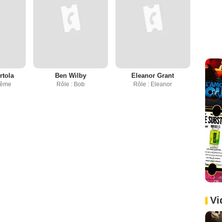
rtola
Ben Wilby
Eleanor Grant
même
Rôle : Bob
Rôle : Eleanor
Vi