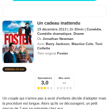
Un cadeau inattendu
19 décembre 2013
|
1h 30min
|
Comédie
,
Comédie dramatique
,
Drame
De
Jonathan Newman
Avec
Barry Jackson
,
Maurice Cole
,
Toni
Collette
Titre original
Foster
Dès 10 ans
Spectateurs
Mes amis
3,0
--
Un couple qui n'arrive pas à avoir d'enfants décide d'adopter mais
la procédure est longue. Alors qu'ils se découragent, un petit
garçon de 7 ans se présente chez eux...