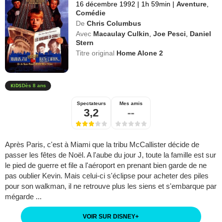
16 décembre 1992
|
1h 59min
|
Aventure
,
Comédie
De
Chris Columbus
Avec
Macaulay Culkin
,
Joe Pesci
,
Daniel
Stern
Titre original
Home Alone 2
Dès 8 ans
Spectateurs
Mes amis
3,2
--
Après Paris, c'est à Miami que la tribu McCallister décide de
passer les fêtes de Noël. A l'aube du jour J, toute la famille est sur
le pied de guerre et file a l'aéroport en prenant bien garde de ne
pas oublier Kevin. Mais celui-ci s'éclipse pour acheter des piles
pour son walkman, il ne retrouve plus les siens et s'embarque par
mégarde ...
VOIR SUR DISNEY
+