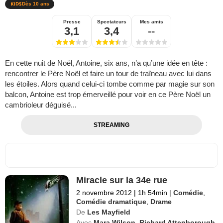
Dès 10 ans
Presse
Spectateurs
Mes amis
3,1
3,4
--
En cette nuit de Noël, Antoine, six ans, n’a qu’une idée en tête :
rencontrer le Père Noël et faire un tour de traîneau avec lui dans
les étoiles. Alors quand celui-ci tombe comme par magie sur son
balcon, Antoine est trop émerveillé pour voir en ce Père Noël un
cambrioleur déguisé...
STREAMING
Miracle sur la 34e rue
2 novembre 2012
|
1h 54min
|
Comédie
,
Comédie dramatique
,
Drame
De
Les Mayfield
Avec
Mara Wilson
,
Richard Attenborough
,