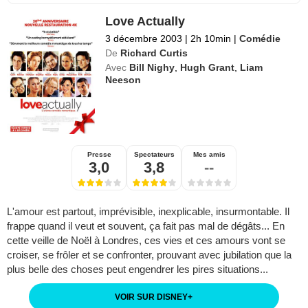
Love Actually
3 décembre 2003
|
2h 10min
|
Comédie
De
Richard Curtis
Avec
Bill Nighy
,
Hugh Grant
,
Liam
Neeson
Presse
Spectateurs
Mes amis
3,0
3,8
--
L'amour est partout, imprévisible, inexplicable, insurmontable. Il
frappe quand il veut et souvent, ça fait pas mal de dégâts... En
cette veille de Noël à Londres, ces vies et ces amours vont se
croiser, se frôler et se confronter, prouvant avec jubilation que la
plus belle des choses peut engendrer les pires situations...
VOIR SUR DISNEY
+