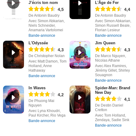
J’écris ton nom
L'Âge de Fer
4,5
4,4
De Antonin Baudry
De Antonin Baudry
Avec Simon Abkarian,
Avec Simon Abkarian,
Niels Schneider,
Simon Russell Beale,
Anamaria Vartolomei
Florian Lesieur
Bande-annonce
Bande-annonce
L'Odyssée
Jim Queen
4,3
4,3
De Christopher Nolan
De Marco Nguyen,
Nicolas Athane
Avec Matt Damon, Tom
Holland, Anne
Avec Alex Ramires,
Hathaway
Jérémy Gillet, Shirley
Souagnon
Bande-annonce
Bande-annonce
In Waves
Spider-Man: Brand
New Day
4,2
4,1
De Phuong Mai
Nguyen
De Destin Daniel
Cretton
Avec Lyna Khoudri,
Paul Kircher, Rio Vega
Avec Tom Holland,
Zendaya, Sadie Sink
Bande-annonce
Bande-annonce