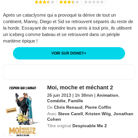
Après un cataclysme qui a provoqué la dérive de tout un
continent, Manny, Diego et Sid se retrouvent séparés du reste de
la horde. Essayant de rejoindre leurs amis à tout prix, ils utilisent
un iceberg comme bateau et se retrouvent dans un périple
maritime épique !
VOIR SUR DISNEY
+
Moi, moche et méchant 2
26 juin 2013
|
1h 38min
|
Animation
,
Comédie
,
Famille
De
Chris Renaud
,
Pierre Coffin
Avec
Steve Carell
,
Kristen Wiig
,
Jonathan
Cohen
Titre original
Despicable Me 2