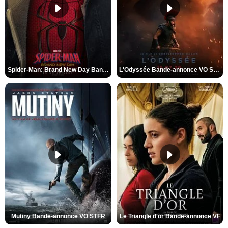
Spider-Man: Brand New Day Bande-annonce VO STFR
L'Odyssée Bande-annonce VO STFR
Mutiny Bande-annonce VO STFR
Le Triangle d'or Bande-annonce VF