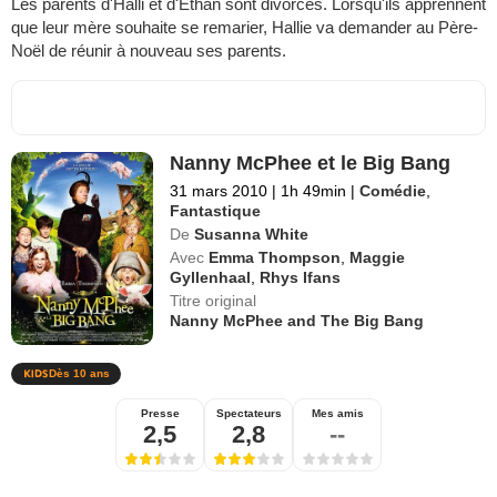
Les parents d'Halli et d'Ethan sont divorcés. Lorsqu'ils apprennent
que leur mère souhaite se remarier, Hallie va demander au Père-
Noël de réunir à nouveau ses parents.
Nanny McPhee et le Big Bang
31 mars 2010
|
1h 49min
|
Comédie
,
Fantastique
De
Susanna White
Avec
Emma Thompson
,
Maggie
Gyllenhaal
,
Rhys Ifans
Titre original
Nanny McPhee and The Big Bang
Dès 10 ans
Presse
Spectateurs
Mes amis
2,5
2,8
--