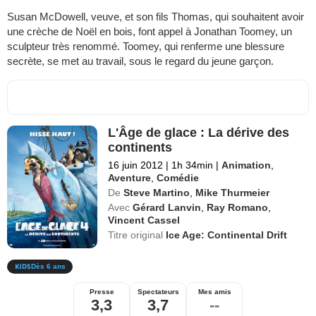
Susan McDowell, veuve, et son fils Thomas, qui souhaitent avoir
une crèche de Noël en bois, font appel à Jonathan Toomey, un
sculpteur très renommé. Toomey, qui renferme une blessure
secrète, se met au travail, sous le regard du jeune garçon.
L'Âge de glace : La dérive des
continents
16 juin 2012
|
1h 34min
|
Animation
,
Aventure
,
Comédie
De
Steve Martino
,
Mike Thurmeier
Avec
Gérard Lanvin
,
Ray Romano
,
Vincent Cassel
Titre original
Ice Age: Continental Drift
Dès 6 ans
Presse
Spectateurs
Mes amis
3,3
3,7
--