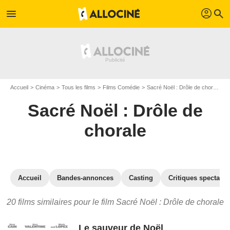
profil
menu
search
Accueil
Cinéma
Tous les films
Films Comédie
Sacré Noël : Drôle de chorale
L
Sacré Noël : Drôle de
chorale
Accueil
Bandes-annonces
Casting
Critiques spectateu
20 films similaires pour le film Sacré Noël : Drôle de chorale
Le sauveur de Noël