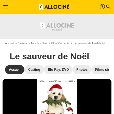
profil
menu
search
Accueil
Cinéma
Tous les films
Films Comédie
Le sauveur de Noël de Michael Feifer
Le sauveur de Noël
Accueil
Casting
Blu-Ray, DVD
Photos
Films simil