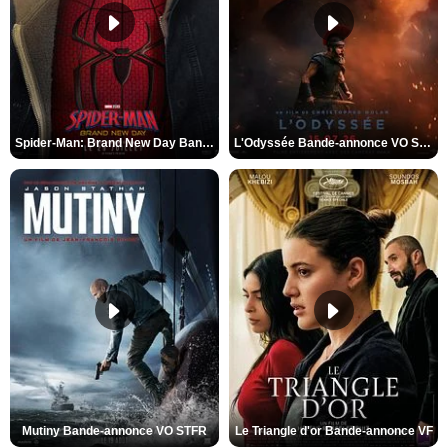
Spider-Man: Brand New Day Bande-annonce VO STFR
L'Odyssée Bande-annonce VO STFR
Mutiny Bande-annonce VO STFR
Le Triangle d'or Bande-annonce VF