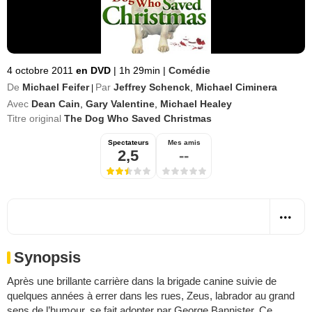
4 octobre 2011
en DVD
|
1h 29min
|
Comédie
De
Michael Feifer
Par
Jeffrey Schenck
,
Michael Ciminera
|
Avec
Dean Cain
,
Gary Valentine
,
Michael Healey
Titre original
The Dog Who Saved Christmas
Spectateurs
Mes amis
2,5
--
Synopsis
Après une brillante carrière dans la brigade canine suivie de
quelques années à errer dans les rues, Zeus, labrador au grand
sens de l’humour, se fait adopter par George Bannister. Ce