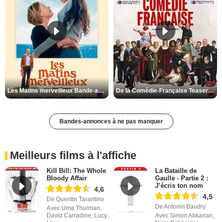
Les Matins merveilleux Bande-annonce VF
De la Comédie-Française Teaser VF
Bandes-annonces à ne pas manquer
Meilleurs films à l'affiche
Kill Bill: The Whole
La Bataille de
Bloody Affair
Gaulle - Partie 2 :
J’écris ton nom
4,6
4,5
De Quentin Tarantino
De Antonin Baudry
Avec Uma Thurman,
David Carradine, Lucy
Avec Simon Abkarian,