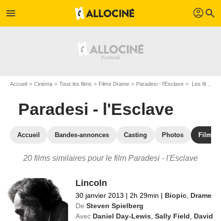
profil
menu
search
Accueil
Cinéma
Tous les films
Films Drame
Paradesi - l'Esclave
Les films similaires à "Paradesi - l'Esclave"
Paradesi - l'Esclave
Accueil
Bandes-annonces
Casting
Photos
Films s
20 films similaires pour le film Paradesi - l'Esclave
Lincoln
30 janvier 2013
|
2h 29min
|
Biopic
,
Drame
De
Steven Spielberg
Avec
Daniel Day-Lewis
,
Sally Field
,
David