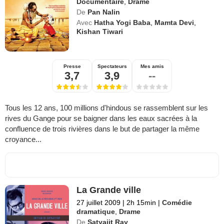
Documentaire
,
Drame
De
Pan Nalin
Avec
Hatha Yogi Baba
,
Mamta Devi
,
Kishan Tiwari
Presse
Spectateurs
Mes amis
3,7
3,9
--
Tous les 12 ans, 100 millions d'hindous se rassemblent sur les
rives du Gange pour se baigner dans les eaux sacrées à la
confluence de trois rivières dans le but de partager la même
croyance...
La Grande ville
27 juillet 2009
|
2h 15min
|
Comédie
dramatique
,
Drame
De
Satyajit Ray