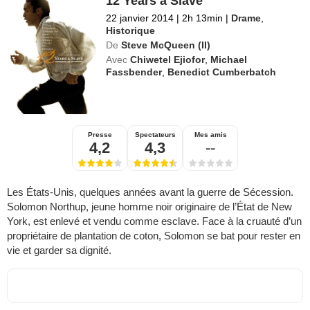
12 Years a Slave
22 janvier 2014
|
2h 13min
|
Drame
,
Historique
De
Steve McQueen (II)
Avec
Chiwetel Ejiofor
,
Michael
Fassbender
,
Benedict Cumberbatch
Presse
Spectateurs
Mes amis
4,2
4,3
--
Les États-Unis, quelques années avant la guerre de Sécession.
Solomon Northup, jeune homme noir originaire de l’État de New
York, est enlevé et vendu comme esclave. Face à la cruauté d’un
propriétaire de plantation de coton, Solomon se bat pour rester en
vie et garder sa dignité.