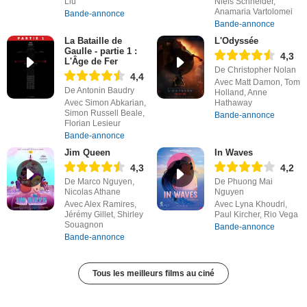
Liu
Niels Schneider,
Anamaria Vartolomei
Bande-annonce
Bande-annonce
La Bataille de
L'Odyssée
Gaulle - partie 1 :
4,3
L'Âge de Fer
De Christopher Nolan
4,4
Avec Matt Damon, Tom
De Antonin Baudry
Holland, Anne
Avec Simon Abkarian,
Hathaway
Simon Russell Beale,
Bande-annonce
Florian Lesieur
Bande-annonce
Jim Queen
In Waves
4,3
4,2
De Marco Nguyen,
De Phuong Mai
Nicolas Athane
Nguyen
Avec Alex Ramires,
Avec Lyna Khoudri,
Jérémy Gillet, Shirley
Paul Kircher, Rio Vega
Souagnon
Bande-annonce
Bande-annonce
Tous les meilleurs films au ciné