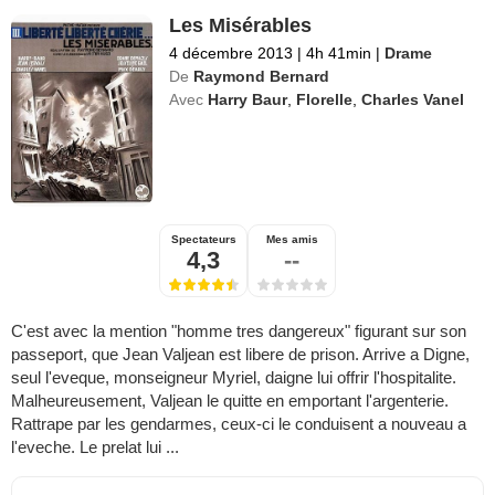
Les Misérables
4 décembre 2013
|
4h 41min
|
Drame
De
Raymond Bernard
Avec
Harry Baur
,
Florelle
,
Charles Vanel
Spectateurs
Mes amis
4,3
--
C'est avec la mention "homme tres dangereux" figurant sur son
passeport, que Jean Valjean est libere de prison. Arrive a Digne,
seul l'eveque, monseigneur Myriel, daigne lui offrir l'hospitalite.
Malheureusement, Valjean le quitte en emportant l'argenterie.
Rattrape par les gendarmes, ceux-ci le conduisent a nouveau a
l'eveche. Le prelat lui ...