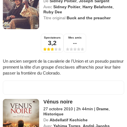
De
Sidney Poitier
,
Joseph Sargent
Avec
Sidney Poitier
,
Harry Belafonte
,
Ruby Dee
Titre original
Buck and the preacher
Spectateurs
Mes amis
3,2
--
Un ancien sergent de la cavalerie de l'Union et un pseudo pasteur
prennent la tête d'un groupe d'esclaves affranchis pour leur faire
passer la frontière du Colorado.
Vénus noire
27 octobre 2010
|
2h 44min
|
Drame
,
Historique
De
Abdellatif Kechiche
Avec
Yahima Torres
,
André Jacobs
,