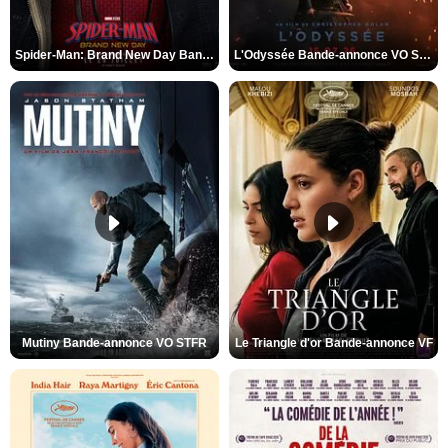
Spider-Man: Brand New Day Bande-annonce VO STFR
L'Odyssée Bande-annonce VO STFR
Mutiny Bande-annonce VO STFR
Le Triangle d'or Bande-annonce VF