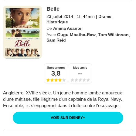
Belle
23 juillet 2014
|
1h 44min
|
Drame
,
Historique
De
Amma Asante
Avec
Gugu Mbatha-Raw
,
Tom Wilkinson
,
Sam Reid
Spectateurs
Mes amis
3,8
--
Angleterre, XVIIIe siècle. Un jeune homme tombe amoureux
d'une métisse, fille illégitime d'un capitaine de la Royal Navy.
Ensemble, ils s'engageront dans la lutte contre l'esclavage.
VOIR SUR DISNEY
+