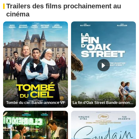
Trailers des films prochainement au
cinéma
Tombé du ciel Bande-annonce VF
La fin d’Oak Street Bande-annonce VO STFR