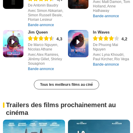
Avec Matt Damon, Tom
De Antonin Baudry
Holland, Anne
Avec Simon Abkarian,
Hathaway
Simon Russell Beale,
Bande-annonce
Florian Lesieur
Bande-annonce
Jim Queen
In Waves
4,3
4,2
De Marco Nguyen,
De Phuong Mai
Nicolas Athane
Nguyen
Avec Alex Ramires,
Avec Lyna Khoudri,
Jérémy Gillet, Shirley
Paul Kircher, Rio Vega
Souagnon
Bande-annonce
Bande-annonce
Tous les meilleurs films au ciné
Trailers des films prochainement au
cinéma