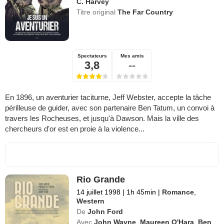
C. Harvey
Titre original
The Far Country
Spectateurs
Mes amis
3,8
--
En 1896, un aventurier taciturne, Jeff Webster, accepte la tâche
périlleuse de guider, avec son partenaire Ben Tatum, un convoi à
travers les Rocheuses, et jusqu'à Dawson. Mais la ville des
chercheurs d'or est en proie à la violence...
Rio Grande
14 juillet 1998
|
1h 45min
|
Romance
,
Western
De
John Ford
Avec
John Wayne
,
Maureen O'Hara
,
Ben