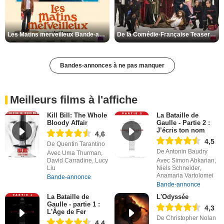
Les Matins merveilleux Bande-annonce VF
De la Comédie-Française Teaser VF
Bandes-annonces à ne pas manquer
Meilleurs films à l'affiche
Kill Bill: The Whole
La Bataille de
Bloody Affair
Gaulle - Partie 2 :
J’écris ton nom
4,6
4,5
De Quentin Tarantino
De Antonin Baudry
Avec Uma Thurman,
David Carradine, Lucy
Avec Simon Abkarian,
Liu
Niels Schneider,
Anamaria Vartolomei
Bande-annonce
Bande-annonce
La Bataille de
L'Odyssée
Gaulle - partie 1 :
4,3
L'Âge de Fer
De Christopher Nolan
4,4