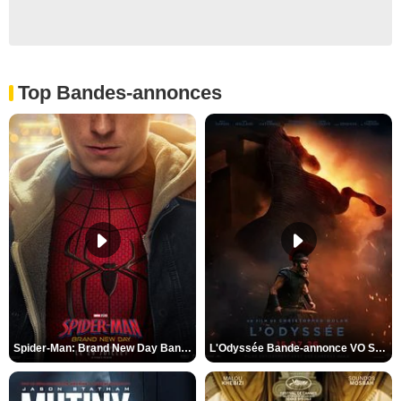
Top Bandes-annonces
Spider-Man: Brand New Day Bande-annonce VO STFR
L'Odyssée Bande-annonce VO STFR