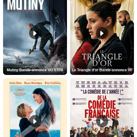
Mutiny Bande-annonce VO STFR
Le Triangle d'or Bande-annonce VF