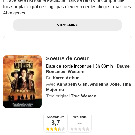
Il traverse ainsi tout le Pacifique mais se rend vite compte une
fois sur place qu'il ne s'agit pas d'exterminer les dingos, mais des
Aborigènes...
STREAMING
Soeurs de coeur
Date de sortie inconnue
|
3h 03min
|
Drame
,
Romance
,
Western
De
Karen Arthur
Avec
Annabeth Gish
,
Angelina Jolie
,
Tina
Majorino
Titre original
True Women
Spectateurs
Mes amis
3,7
--