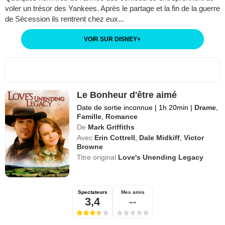
voler un trésor des Yankees. Après le partage et la fin de la guerre
de Sécession ils rentrent chez eux...
VOIR SUR DISNEY
+
Le Bonheur d'être aimé
Date de sortie inconnue
|
1h 20min
|
Drame
,
Famille
,
Romance
De
Mark Griffiths
Avec
Erin Cottrell
,
Dale Midkiff
,
Victor
Browne
Titre original
Love's Unending Legacy
Spectateurs
Mes amis
3,4
--