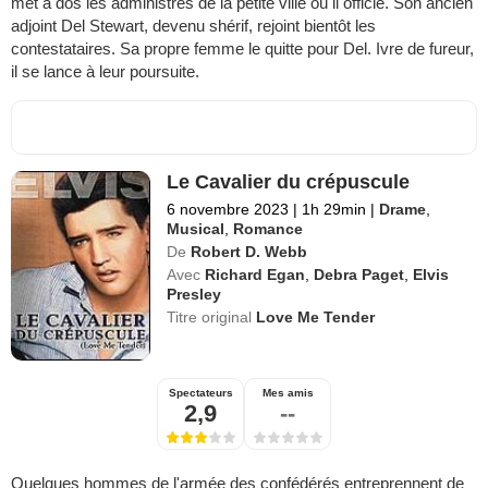
met à dos les administrés de la petite ville où il officie. Son ancien
adjoint Del Stewart, devenu shérif, rejoint bientôt les
contestataires. Sa propre femme le quitte pour Del. Ivre de fureur,
il se lance à leur poursuite.
Le Cavalier du crépuscule
6 novembre 2023
|
1h 29min
|
Drame
,
Musical
,
Romance
De
Robert D. Webb
Avec
Richard Egan
,
Debra Paget
,
Elvis
Presley
Titre original
Love Me Tender
Spectateurs
Mes amis
2,9
--
Quelques hommes de l'armée des confédérés entreprennent de