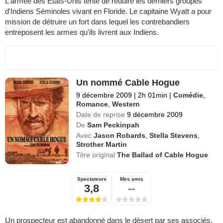
L'armée des États-Unis tente de réduire les derniers groupes
d'Indiens Séminoles vivant en Floride. Le capitaine Wyatt a pour
mission de détruire un fort dans lequel les contrebandiers
entreposent les armes qu'ils livrent aux Indiens.
Un nommé Cable Hogue
9 décembre 2009
|
2h 01min
|
Comédie
,
Romance
,
Western
Date de reprise
9 décembre 2009
De
Sam Peckinpah
Avec
Jason Robards
,
Stella Stevens
,
Strother Martin
Titre original
The Ballad of Cable Hogue
Spectateurs
Mes amis
3,8
--
Un prospecteur est abandonné dans le désert par ses associés.