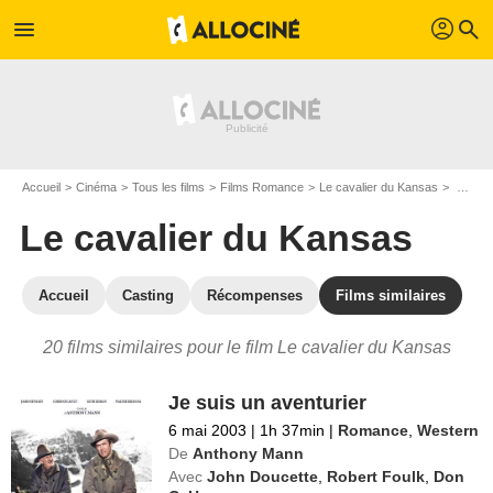
profil
menu
search
Accueil
Cinéma
Tous les films
Films Romance
Le cavalier du Kansas
Les films similaires à "Le cavalier du Kansas"
Le cavalier du Kansas
Accueil
Casting
Récompenses
Films similaires
20 films similaires pour le film Le cavalier du Kansas
Je suis un aventurier
6 mai 2003
|
1h 37min
|
Romance
,
Western
De
Anthony Mann
Avec
John Doucette
,
Robert Foulk
,
Don