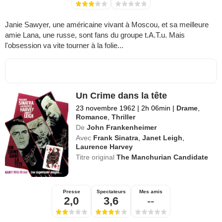
Janie Sawyer, une américaine vivant à Moscou, et sa meilleure
amie Lana, une russe, sont fans du groupe t.A.T.u. Mais
l'obsession va vite tourner à la folie...
Un Crime dans la tête
23 novembre 1962
|
2h 06min
|
Drame
,
Romance
,
Thriller
De
John Frankenheimer
Avec
Frank Sinatra
,
Janet Leigh
,
Laurence Harvey
Titre original
The Manchurian Candidate
Presse
Spectateurs
Mes amis
2,0
3,6
--