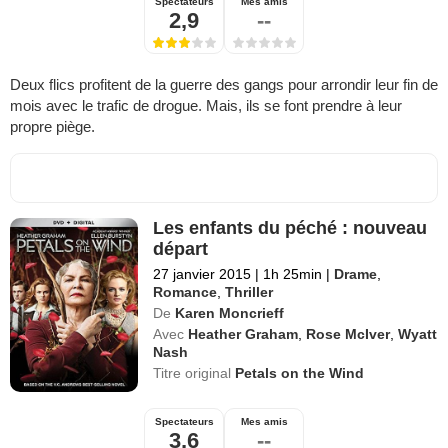
Spectateurs
Mes amis
2,9
--
Deux flics profitent de la guerre des gangs pour arrondir leur fin de
mois avec le trafic de drogue. Mais, ils se font prendre à leur
propre piège.
Les enfants du péché : nouveau
départ
27 janvier 2015
|
1h 25min
|
Drame
,
Romance
,
Thriller
De
Karen Moncrieff
Avec
Heather Graham
,
Rose McIver
,
Wyatt
Nash
Titre original
Petals on the Wind
Spectateurs
Mes amis
3,6
--