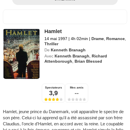
Hamlet
14 mai 1997
|
4h 02min
|
Drame
,
Romance
,
Thriller
De
Kenneth Branagh
Avec
Kenneth Branagh
,
Richard
Attenborough
,
Brian Blessed
Spectateurs
Mes amis
3,9
--
Hamlet, jeune prince du Danemark, voit apparaître le spectre de
son père. Celui-ci lui apprend qu'il a été assassiné par son frère
Claudius, l'oncle d'Hamlet, en accord avec la reine. Le coupable
lui a ravi à la fois épouse, couronne et vie. Hamlet simule la folie