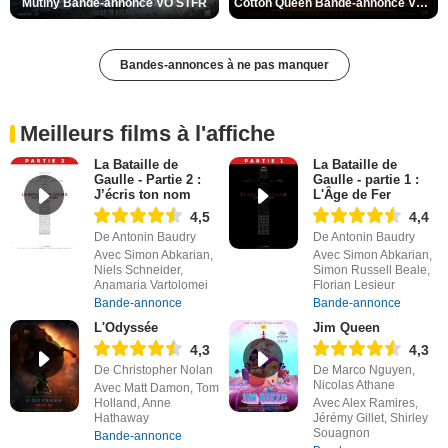
Mutiny Bande-annonce VO STFR
Cotton Queen Bande-annonce VO STFR
Bandes-annonces à ne pas manquer
Meilleurs films à l'affiche
La Bataille de
La Bataille de
Gaulle - Partie 2 :
Gaulle - partie 1 :
J’écris ton nom
L'Âge de Fer
4,5
4,4
De Antonin Baudry
De Antonin Baudry
Avec Simon Abkarian,
Avec Simon Abkarian,
Niels Schneider,
Simon Russell Beale,
Anamaria Vartolomei
Florian Lesieur
Bande-annonce
Bande-annonce
L'Odyssée
Jim Queen
4,3
4,3
De Christopher Nolan
De Marco Nguyen,
Nicolas Athane
Avec Matt Damon, Tom
Holland, Anne
Avec Alex Ramires,
Hathaway
Jérémy Gillet, Shirley
Souagnon
Bande-annonce