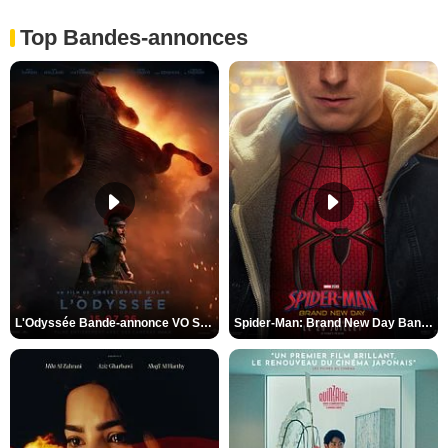
Top Bandes-annonces
L'Odyssée Bande-annonce VO STFR
Spider-Man: Brand New Day Bande-annonce VO STFR