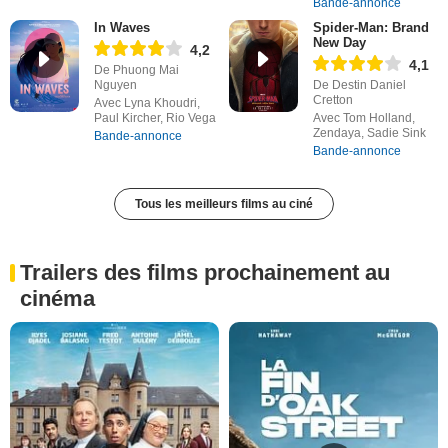
Bande-annonce
In Waves
Spider-Man: Brand
New Day
4,2
4,1
De Phuong Mai
Nguyen
De Destin Daniel
Cretton
Avec Lyna Khoudri,
Paul Kircher, Rio Vega
Avec Tom Holland,
Zendaya, Sadie Sink
Bande-annonce
Bande-annonce
Tous les meilleurs films au ciné
Trailers des films prochainement au
cinéma