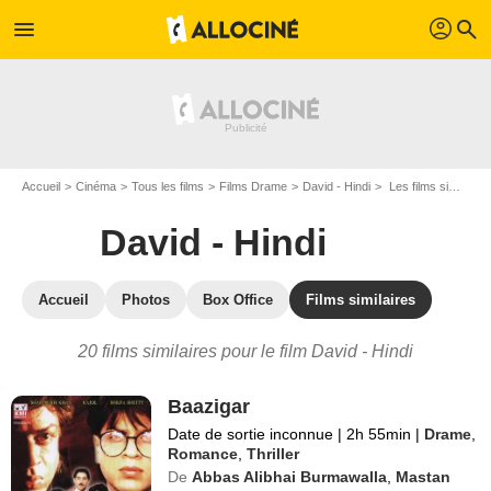
profil
menu
search
Accueil
Cinéma
Tous les films
Films Drame
David - Hindi
Les films similaires à "David - Hindi"
David - Hindi
Accueil
Photos
Box Office
Films similaires
20 films similaires pour le film David - Hindi
Baazigar
Date de sortie inconnue
|
2h 55min
|
Drame
,
Romance
,
Thriller
De
Abbas Alibhai Burmawalla
,
Mastan