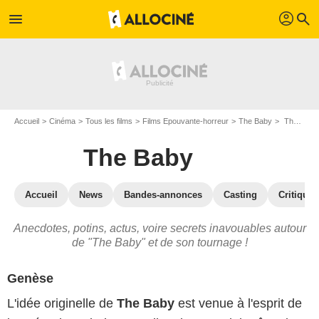
profil
menu
search
Accueil
Cinéma
Tous les films
Films Epouvante-horreur
The Baby
The Baby : les secrets du tournage
The Baby
Accueil
News
Bandes-annonces
Casting
Critiques
Anecdotes, potins, actus, voire secrets inavouables autour
de "The Baby" et de son tournage !
Genèse
L'idée originelle de
The Baby
est venue à l'esprit de