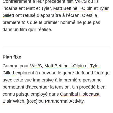
Contrairement à leur précédent film
V/H/S
où ils
incarnaient Matt et Tyler,
Matt Bettinelli-Olpin
et
Tyler
Gillett
ont refusé d’apparaître à l’écran. C’est la
première fois que le premier nommé ne joue pas
dans un film qu’il réalise.
Plan fixe
Comme pour
V/H/S
,
Matt Bettinelli-Olpin
et
Tyler
Gillett
explorent à nouveau le genre du found footage
avec cette vue immersive à la première personne
permettant d’accentuer la tension. Un procédé bien
connu puisqu’employé dans
Cannibal Holocaust
,
Blair Witch
,
[Rec]
ou
Paranormal Activity
.