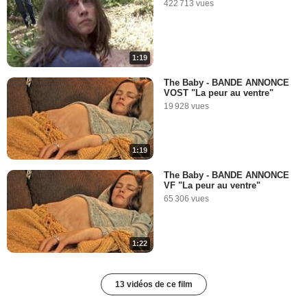
422 713 vues
1:19
The Baby - BANDE ANNONCE
VOST "La peur au ventre"
19 928 vues
1:19
The Baby - BANDE ANNONCE
VF "La peur au ventre"
65 306 vues
1:22
13 vidéos de ce film