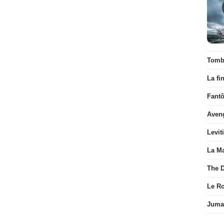
Tombé
La fi
Fant
Aven
Levit
La Ma
The D
Le R
Juman