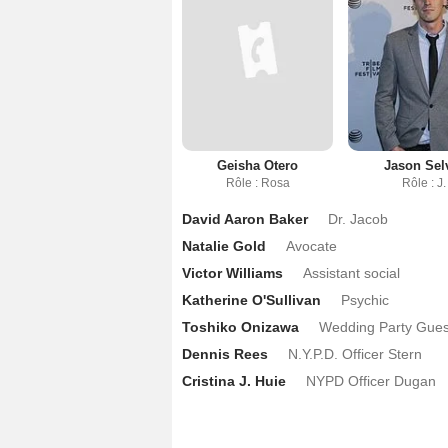
Geisha Otero
Jason Sel
Rôle : Rosa
Rôle : J.
David Aaron Baker
Dr. Jacob
Natalie Gold
Avocate
Victor Williams
Assistant social
Katherine O'Sullivan
Psychic
Toshiko Onizawa
Wedding Party Gues
Dennis Rees
N.Y.P.D. Officer Stern
Cristina J. Huie
NYPD Officer Dugan