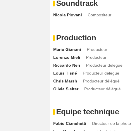
Soundtrack
Nicola Piovani
Compositeur
Production
Mario Gianani
Producteur
Lorenzo Mieli
Producteur
Riccardo Neri
Producteur délégué
Louis Tisné
Producteur délégué
Chris Marsh
Producteur délégué
Olivia Sleiter
Producteur délégué
Equipe technique
Fabio Cianchetti
Directeur de la phot