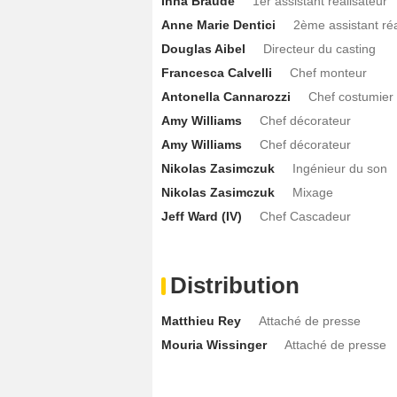
Inna Braude
1er assistant réalisateur
Anne Marie Dentici
2ème assistant réa
Douglas Aibel
Directeur du casting
Francesca Calvelli
Chef monteur
Antonella Cannarozzi
Chef costumier
Amy Williams
Chef décorateur
Amy Williams
Chef décorateur
Nikolas Zasimczuk
Ingénieur du son
Nikolas Zasimczuk
Mixage
Jeff Ward (IV)
Chef Cascadeur
Distribution
Matthieu Rey
Attaché de presse
Mouria Wissinger
Attaché de presse