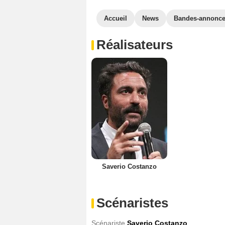
Accueil
News
Bandes-annonc
Réalisateurs
Saverio Costanzo
Scénaristes
Scénariste
Saverio Costanzo