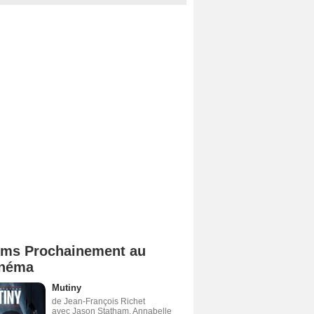
lms Prochainement au
néma
Mutiny
de Jean-François Richet
avec Jason Statham, Annabelle