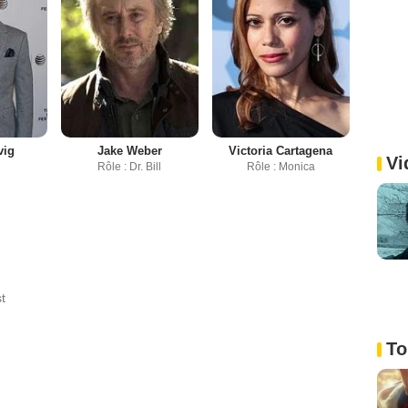
vig
Jake Weber
Victoria Cartagena
Vi
Rôle : Dr. Bill
Rôle : Monica
t
To