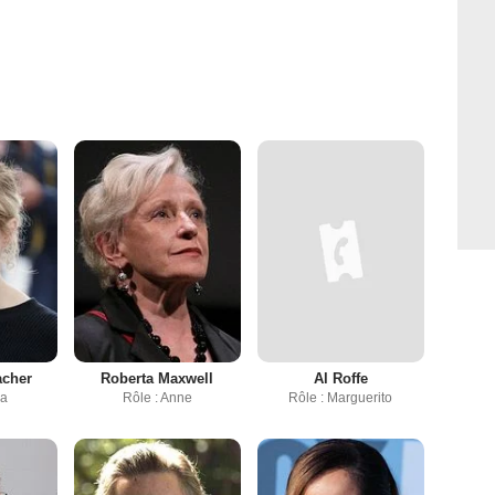
acher
Roberta Maxwell
Al Roffe
na
Rôle : Anne
Rôle : Marguerito