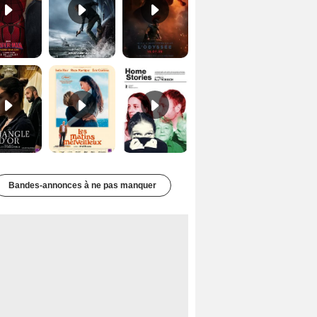
Le Triangle d'or Bande-annonce VF
Les Matins merveilleux Bande-annonce VF
Home stories Bande-annonce VO STFR
Bandes-annonces à ne pas manquer