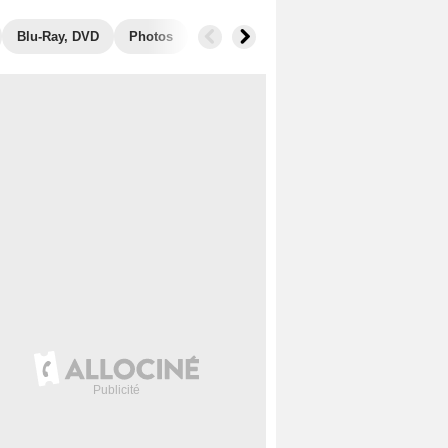
Blu-Ray, DVD
Photos
Musique
Secrets de tournage
B