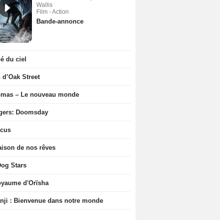
Wallis
Film - Action
Bande-annonce
 du ciel
n d’Oak Street
ômas – Le nouveau monde
gers: Doomsday
icus
ison de nos rêves
og Stars
oyaume d'Orïsha
ji : Bienvenue dans notre monde