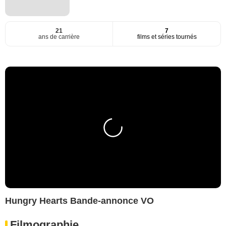
21
7
ans de carrière
films et séries tournés
Hungry Hearts Bande-annonce VO
Filmographie