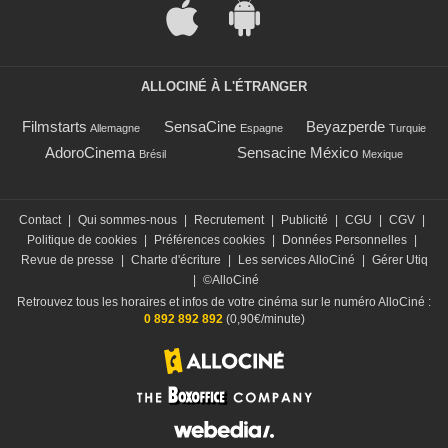
ALLOCINÉ À L'ÉTRANGER
Filmstarts
SensaCine
Beyazperde
Allemagne
Espagne
Turquie
AdoroCinema
Sensacine México
Brésil
Mexique
Contact
|
Qui sommes-nous
|
Recrutement
|
Publicité
|
CGU
|
CGV
|
Politique de cookies
|
Préférences cookies
|
Données Personnelles
|
Revue de presse
|
Charte d'écriture
|
Les services AlloCiné
|
Gérer Utiq
|
©AlloCiné
Retrouvez tous les horaires et infos de votre cinéma sur le numéro AlloCiné :
0 892 892 892
(0,90€/minute)