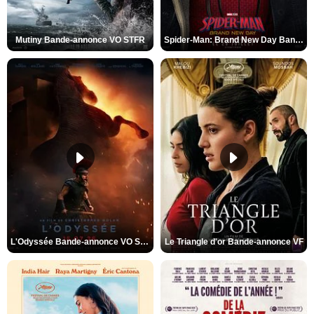
Mutiny Bande-annonce VO STFR
Spider-Man: Brand New Day Bande-annonce VO STFR
L'Odyssée Bande-annonce VO STFR
Le Triangle d'or Bande-annonce VF