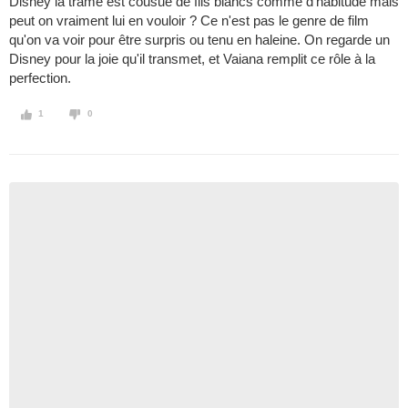
Disney la trame est cousue de fils blancs comme d'habitude mais
peut on vraiment lui en vouloir ? Ce n'est pas le genre de film
qu'on va voir pour être surpris ou tenu en haleine. On regarde un
Disney pour la joie qu'il transmet, et Vaiana remplit ce rôle à la
perfection.
1
0