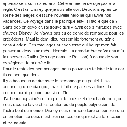
apparaissent sur nos écrans. Cette année ne déroge pas à la
règle. C’est un Disney que je suis allé voir. Deux ans après La
Reine des neiges c’est une nouvelle héroïne qui ravive nos
vacances. Ce voyage dans le pacifique est-il si facile que ça ?
Sans trop en dévoiler, j’ai trouvé qu’il y avait des similitudes avec
d’autres Disney. Je n’avais pas eu ce genre de remarque pour les
précédents. Maui le demi-dieu ressemble fortement au génie
dans Aladdin. Ces tatouages sur son torse qui bouge mon fait
penser au dessin animés : Hercule. La grand-mère de Vaiana m’a
fait penser a Rafikit (le singe dans Le Roi Lion) à cause de son
espièglerie. Je m’arrête là…
Pour le reste des personnages, nous pouvons vite faire le tour car
ils ne sont que deux.
Il y a beaucoup de rire avec le personnage du poulet. Il n’a
aucune ligne de dialogue, mais il fait rire par ses actions. Le
cochon aurait pu jouer aussi ce rôle.
J’ai beaucoup aimé ce film plein de poésie et d’enchantement, qui
nous raconte la vie et les coutumes du peuple polynésien, de
l’autre bout du monde. Disney nous emmène faire un périple riche
en émotion. Le dessin est plein de couleur qui réchauffe le cœur
et les esprits.