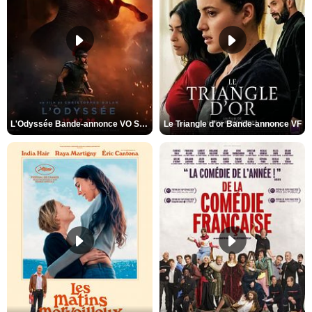
L'Odyssée Bande-annonce VO STFR
Le Triangle d'or Bande-annonce VF