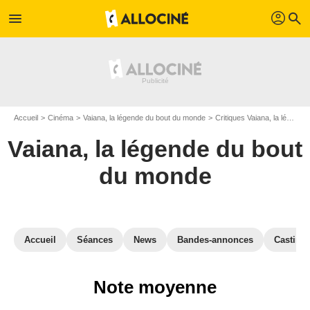
profil
menu
search
Accueil
Cinéma
Vaiana, la légende du bout du monde
Critiques Vaiana, la légende du bout du monde
Vaiana, la légende du bout
du monde
Accueil
Séances
News
Bandes-annonces
Casting
Note moyenne