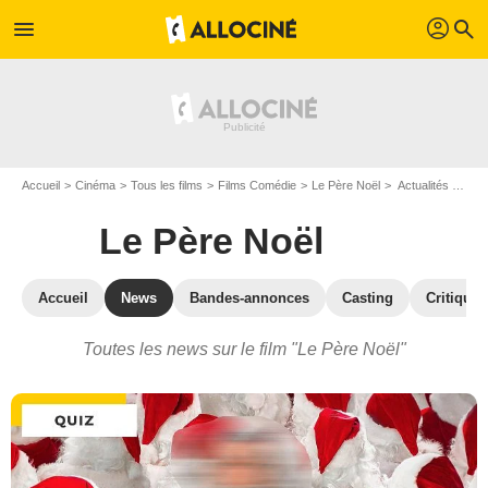
profil
menu
search
Accueil
Cinéma
Tous les films
Films Comédie
Le Père Noël
Actualités Le Père Noël
Le Père Noël
Accueil
News
Bandes-annonces
Casting
Critiques
Toutes les news sur le film "Le Père Noël"