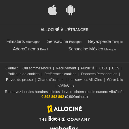
ALLOCINÉ À L'ÉTRANGER
Filmstarts
SensaCine
Beyazperde
Allemagne
Espagne
Turquie
AdoroCinema
Sensacine México
Brésil
Mexique
Contact
|
Qui sommes-nous
|
Recrutement
|
Publicité
|
CGU
|
CGV
|
Politique de cookies
|
Préférences cookies
|
Données Personnelles
|
Revue de presse
|
Charte d'écriture
|
Les services AlloCiné
|
Gérer Utiq
|
©AlloCiné
Retrouvez tous les horaires et infos de votre cinéma sur le numéro AlloCiné :
0 892 892 892
(0,90€/minute)