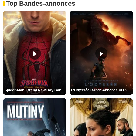
Top Bandes-annonces
Spider-Man: Brand New Day Bande-annonce VO STFR
L'Odyssée Bande-annonce VO STFR