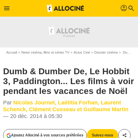
profil
menu
search
Accueil
News cinéma, films et séries TV
Actus Ciné
Dossier cinéma
Dumb & Dumber De, Le Hobbit 3, Paddington... Les films à voir pendant les vacances de Noël
Dumb & Dumber De, Le Hobbit
3, Paddington... Les films à voir
pendant les vacances de Noël
Par
Nicolas Journet, Laëtitia Forhan, Laurent
Schenck, Clément Cusseau et Guillaume Martin
— 20 déc. 2014 à 05:30
Ajoutez Allociné à vos sources préférées
Suivez-nous