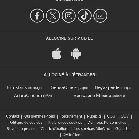
ALLOCINÉ SUR MOBILE
ALLOCINÉ À L'ÉTRANGER
Filmstarts
SensaCine
Beyazperde
Allemagne
Espagne
Turquie
AdoroCinema
Sensacine México
Brésil
Mexique
Contact
|
Qui sommes-nous
|
Recrutement
|
Publicité
|
CGU
|
CGV
|
Politique de cookies
|
Préférences cookies
|
Données Personnelles
|
Revue de presse
|
Charte d'écriture
|
Les services AlloCiné
|
Gérer Utiq
|
©AlloCiné