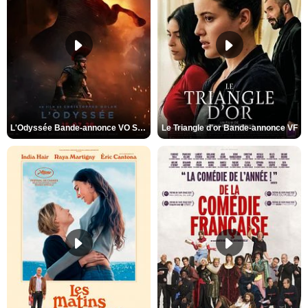
L'Odyssée Bande-annonce VO STFR
Le Triangle d'or Bande-annonce VF