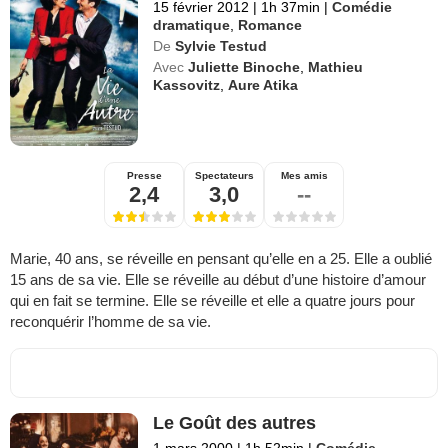
15 février 2012
|
1h 37min
|
Comédie
dramatique
,
Romance
De
Sylvie Testud
Avec
Juliette Binoche
,
Mathieu
Kassovitz
,
Aure Atika
Presse
Spectateurs
Mes amis
2,4
3,0
--
Marie, 40 ans, se réveille en pensant qu’elle en a 25. Elle a oublié
15 ans de sa vie. Elle se réveille au début d’une histoire d’amour
qui en fait se termine. Elle se réveille et elle a quatre jours pour
reconquérir l’homme de sa vie.
Le Goût des autres
1 mars 2000
|
1h 52min
|
Comédie