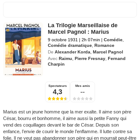
La Trilogie Marseillaise de
Marcel Pagnol : Marius
9 octobre 1931
|
2h 07min
|
Comédie
,
Comédie dramatique
,
Romance
De
Alexander Korda
,
Marcel Pagnol
Avec
Raimu
,
Pierre Fresnay
,
Fernand
Charpin
Spectateurs
Mes amis
4,3
--
Marius est un jeune homme que la mer exalte. Il aime son père
César, bourru et bonhomme, il aime aussi la petite Fanny qui
vend des coquillages devant le bar de César. Depuis son
enfance, l’envie de courir le monde l’enflamme. Il lutte contre sa
folie. Il ne veut pas abandonner son père qui en mourrait peut-être