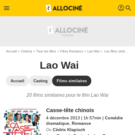
profil
menu
search
Accueil
Cinéma
Tous les films
Films Romance
Lao Wai
Les films similaires à "Lao Wai"
Lao Wai
Accueil
Casting
Films similaires
20 films similaires pour le film Lao Wai
Casse-tête chinois
4 décembre 2013
|
1h 57min
|
Comédie
dramatique
,
Romance
De
Cédric Klapisch