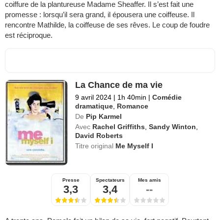
coiffure de la plantureuse Madame Sheaffer. Il s’est fait une
promesse : lorsqu’il sera grand, il épousera une coiffeuse. Il
rencontre Mathilde, la coiffeuse de ses rêves. Le coup de foudre
est réciproque.
La Chance de ma vie
9 avril 2024
|
1h 40min
|
Comédie
dramatique
,
Romance
De
Pip Karmel
Avec
Rachel Griffiths
,
Sandy Winton
,
David Roberts
Titre original
Me Myself I
Presse
Spectateurs
Mes amis
3,3
3,4
--