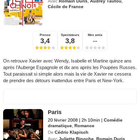
Avec
Romain Duris
,
Audrey Tautou
,
Cécile de France
Presse
Spectateurs
Mes amis
3,4
3,8
--
On retrouve Xavier avec Wendy, Isabelle et Martine quinze ans
après l’Auberge Espagnole et dix ans après les Poupées Russes.
Tout paraissait si simple alors mais la vie de Xavier ne cessera
de prendre des détours inattendus entre Paris et New-York.
Paris
20 février 2008
|
2h 10min
|
Comédie
dramatique
,
Romance
De
Cédric Klapisch
Avec
Juliette Binoche
,
Romain Duris
,