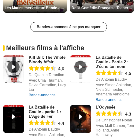
Les Matins merveilleux Bande-annonce VF
De la Comédie-Française Teaser VF
Bandes-annonces à ne pas manquer
Meilleurs films à l'affiche
Kill Bill: The Whole
La Bataille de
Bloody Affair
Gaulle - Partie 2 :
J’écris ton nom
4,6
4,5
De Quentin Tarantino
De Antonin Baudry
Avec Uma Thurman,
David Carradine, Lucy
Avec Simon Abkarian,
Liu
Niels Schneider,
Anamaria Vartolomei
Bande-annonce
Bande-annonce
La Bataille de
L'Odyssée
Gaulle - partie 1 :
4,3
L'Âge de Fer
De Christopher Nolan
4,4
Avec Matt Damon, Tom
De Antonin Baudry
Holland, Anne
Avec Simon Abkarian,
Hathaway