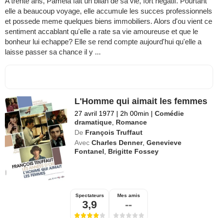
A trente ans, Pamela fait un bilan de sa vie, fort negatif. Pourtant
elle a beaucoup voyage, elle accumule les succes professionnels
et possede meme quelques biens immobiliers. Alors d'ou vient ce
sentiment accablant qu'elle a rate sa vie amoureuse et que le
bonheur lui echappe? Elle se rend compte aujourd'hui qu'elle a
laisse passer sa chance il y ...
L'Homme qui aimait les femmes
27 avril 1977
|
2h 00min
|
Comédie
dramatique
,
Romance
De
François Truffaut
Avec
Charles Denner
,
Genevieve
Fontanel
,
Brigitte Fossey
Spectateurs
Mes amis
3,9
--