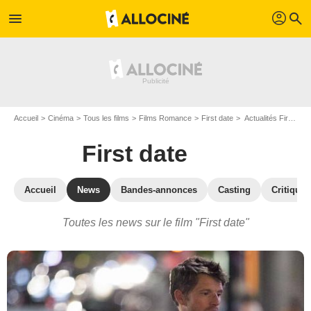
profil
menu
search
Accueil
Cinéma
Tous les films
Films Romance
First date
Actualités First date
First date
Accueil
News
Bandes-annonces
Casting
Critiques
Toutes les news sur le film "First date"