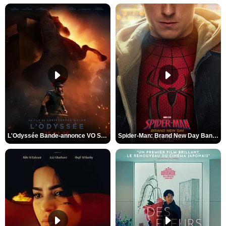
L'Odyssée Bande-annonce VO STFR
Spider-Man: Brand New Day Bande-annonce VO STFR