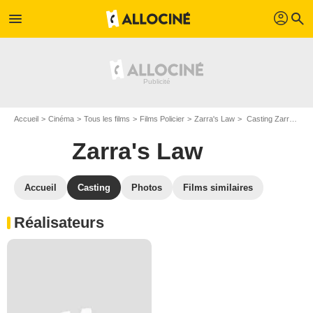
profil
menu
search
Accueil
Cinéma
Tous les films
Films Policier
Zarra's Law
Casting Zarra's Law
Zarra's Law
Accueil
Casting
Photos
Films similaires
Réalisateurs