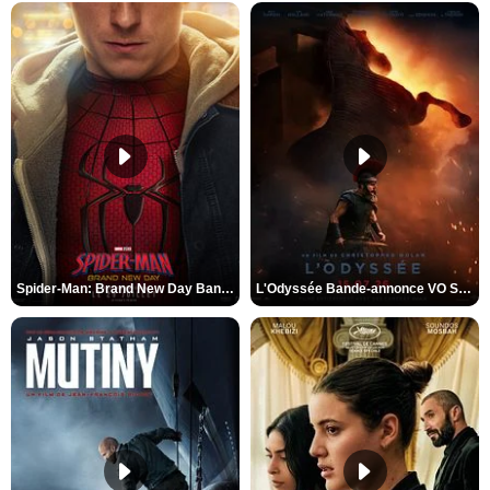
Spider-Man: Brand New Day Bande-annonce VO STFR
L'Odyssée Bande-annonce VO STFR