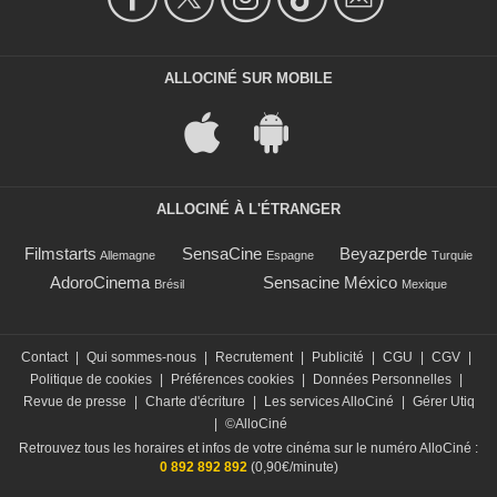
ALLOCINÉ SUR MOBILE
ALLOCINÉ À L'ÉTRANGER
Filmstarts
SensaCine
Beyazperde
Allemagne
Espagne
Turquie
AdoroCinema
Sensacine México
Brésil
Mexique
Contact
|
Qui sommes-nous
|
Recrutement
|
Publicité
|
CGU
|
CGV
|
Politique de cookies
|
Préférences cookies
|
Données Personnelles
|
Revue de presse
|
Charte d'écriture
|
Les services AlloCiné
|
Gérer Utiq
|
©AlloCiné
Retrouvez tous les horaires et infos de votre cinéma sur le numéro AlloCiné :
0 892 892 892
(0,90€/minute)