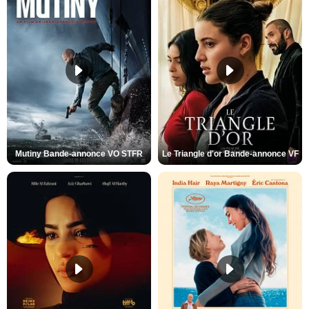
Mutiny Bande-annonce VO STFR
Le Triangle d'or Bande-annonce VF