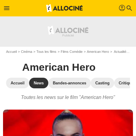
profil
menu
search
Accueil
Cinéma
Tous les films
Films Comédie
American Hero
Actualités American Hero
American Hero
Accueil
News
Bandes-annonces
Casting
Critiques
Toutes les news sur le film "American Hero"