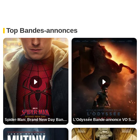
Top Bandes-annonces
Spider-Man: Brand New Day Bande-annonce VO STFR
L'Odyssée Bande-annonce VO STFR