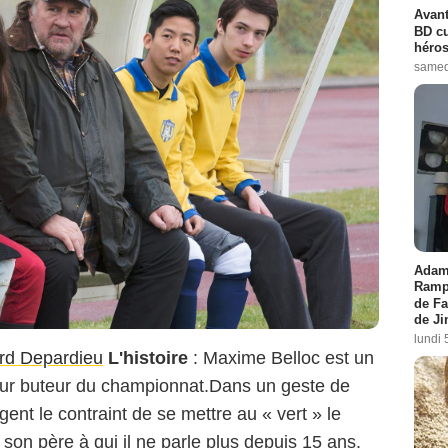
Avant
BD cu
héros
samed
Adam 
Rampl
de Fa
de J
lundi 
rd Depardieu
L'histoire
: Maxime Belloc est un
lleur buteur du championnat.Dans un geste de
gent le contraint de se mettre au « vert » le
on père à qui il ne parle plus depuis 15 ans.