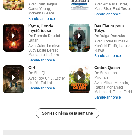
Avec Rain Janjua,
Avec Arnaud Ducret,
Carter Young,
Marc Riso, Fred Testot
Mckenna Grace
Bande-annonce
Bande-annonce
Kyma, l’onde
Des Fleurs pour
mystérieuse
Tokyo
De Romain Daudet-
De Yuiga Danzuka
Jahan
Avec Kodai Kurosaki,
Avec Jules Lefebvre,
Ken'ichi Endô, Haruka
Lucy Loste Berset,
Igawa
Mamadou Haïdara
Bande-annonce
Bande-annonce
Girl
Cotton Queen
De Shu Qi
De Suzannah
Mirghani
Avec Roy Chiu, Esther
Liu, Yu-Fei Lai
Avec Mihad Murtada,
Rabha Mohamed
Bande-annonce
Mahmoud, Talaat Farid
Bande-annonce
Sorties cinéma de la semaine