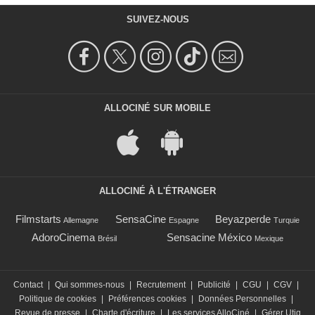
SUIVEZ-NOUS
ALLOCINÉ SUR MOBILE
ALLOCINÉ À L'ÉTRANGER
Filmstarts
SensaCine
Beyazperde
Allemagne
Espagne
Turquie
AdoroCinema
Sensacine México
Brésil
Mexique
Contact
|
Qui sommes-nous
|
Recrutement
|
Publicité
|
CGU
|
CGV
|
Politique de cookies
|
Préférences cookies
|
Données Personnelles
|
Revue de presse
|
Charte d'écriture
|
Les services AlloCiné
|
Gérer Utiq