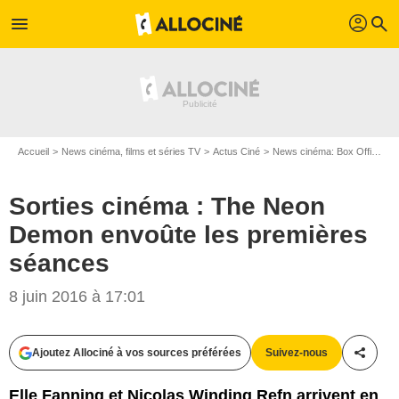
profil
menu
search
Accueil
News cinéma, films et séries TV
Actus Ciné
News cinéma: Box Office
Sorties cinéma : The Neon
Demon envoûte les premières
séances
8 juin 2016 à 17:01
Ajoutez Allociné à vos sources préférées
Suivez-nous
Partag
Elle Fanning et Nicolas Winding Refn arrivent en