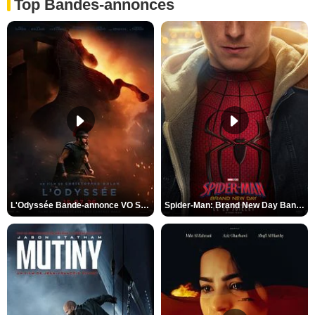
Top Bandes-annonces
L'Odyssée Bande-annonce VO STFR
Spider-Man: Brand New Day Bande-annonce VO STFR