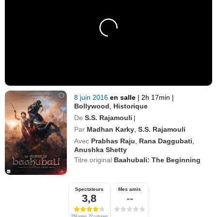
8 juin 2016
en salle
|
2h 17min
|
Bollywood
,
Historique
De
S.S. Rajamouli
|
Par
Madhan Karky
,
S.S. Rajamouli
Avec
Prabhas Raju
,
Rana Daggubati
,
Anushka Shetty
Titre original
Baahubali: The Beginning
Spectateurs
Mes amis
3,8
--
258 notes, 22 critiques