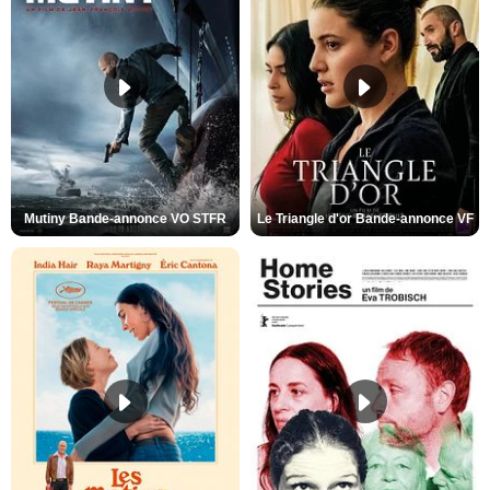
Mutiny Bande-annonce VO STFR
Le Triangle d'or Bande-annonce VF