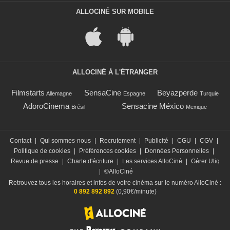
ALLOCINÉ SUR MOBILE
ALLOCINÉ À L'ÉTRANGER
Filmstarts
SensaCine
Beyazperde
Allemagne
Espagne
Turquie
AdoroCinema
Sensacine México
Brésil
Mexique
Contact
|
Qui sommes-nous
|
Recrutement
|
Publicité
|
CGU
|
CGV
|
Politique de cookies
|
Préférences cookies
|
Données Personnelles
|
Revue de presse
|
Charte d'écriture
|
Les services AlloCiné
|
Gérer Utiq
|
©AlloCiné
Retrouvez tous les horaires et infos de votre cinéma sur le numéro AlloCiné :
0 892 892 892
(0,90€/minute)