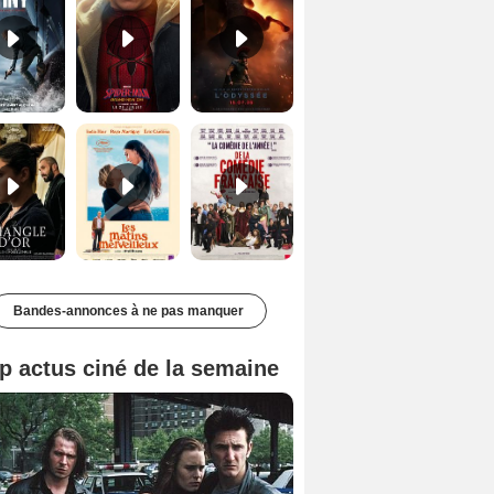
Le Triangle d'or Bande-annonce VF
Les Matins merveilleux Bande-annonce VF
De la Comédie-Française Teaser VF
Bandes-annonces à ne pas manquer
p actus ciné de la semaine