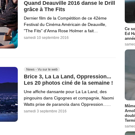
Quand Deauville 2016 danse le Drill
grâce à The Fits
Dernier film de la Compétition de ce 42ème
Festival du Cinéma Américain de Deauville,
Ce so
"The Fits" d'Anna Rose Holmer a fait…
Ed Ha
samedi 10 septembre 2016
année
samed
News - Vu sur le web
Brice 3, La La Land, Oppression...
Les 20 photos ciné de la semaine !
Une affiche dansante pour La La Land, des
pingouins dans Cigognes et compagnie, Naomi
Watts prise de paranoïa dans Oppression...…
Même 
Arnol
samedi 3 septembre 2016
doubl
Termi
samed