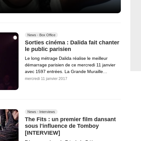
News - Box Office
Sorties cinéma : Dalida fait chanter
le public parisien
Le long métrage Dalida réalise le meilleur
démarrage parisien de ce mercredi 11 janvier
avec 1597 entrées. La Grande Muraille…
mercredi 11 janvier 2017
News - Interviews
The Fits : un premier film dansant
sous l'influence de Tomboy
[INTERVIEW]