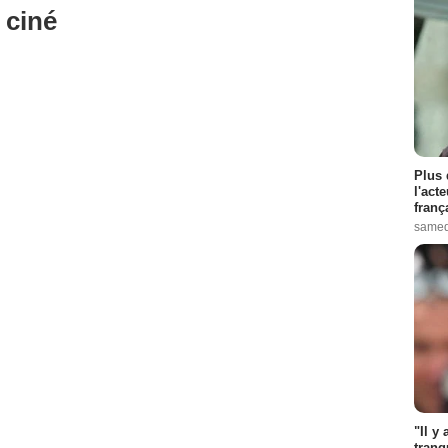
 ciné
Plus 
l'act
franç
samed
"Il y
tranq