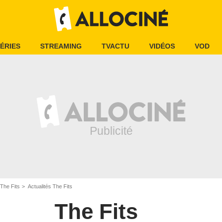
ÉRIES
STREAMING
TVACTU
VIDÉOS
VOD
The Fits
Actualités The Fits
The Fits