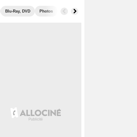
Blu-Ray, DVD
Photos
Secrets de tournage
Box Office