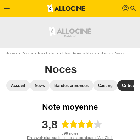
profil
menu
search
Accueil
Cinéma
Tous les films
Films Drame
Noces
Avis sur Noces
Noces
Accueil
News
Bandes-annonces
Casting
Critiques
Note moyenne
3,8
898 notes
En savoir plus sur les notes spectateurs d'AlloCiné