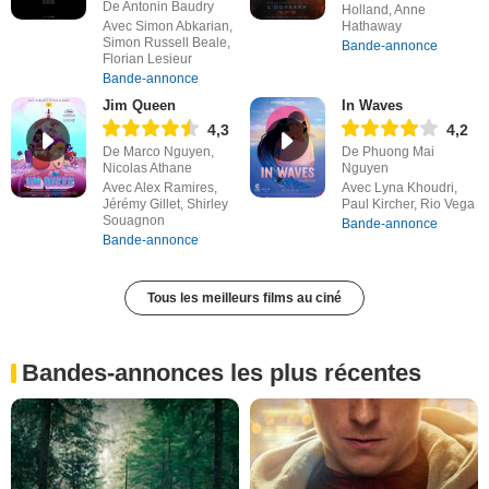
De Antonin Baudry
Holland, Anne
Avec Simon Abkarian,
Hathaway
Simon Russell Beale,
Bande-annonce
Florian Lesieur
Bande-annonce
Jim Queen
In Waves
4,3
4,2
De Marco Nguyen,
De Phuong Mai
Nicolas Athane
Nguyen
Avec Alex Ramires,
Avec Lyna Khoudri,
Jérémy Gillet, Shirley
Paul Kircher, Rio Vega
Souagnon
Bande-annonce
Bande-annonce
Tous les meilleurs films au ciné
Bandes-annonces les plus récentes