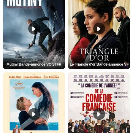
Mutiny Bande-annonce VO STFR
Le Triangle d'or Bande-annonce VF