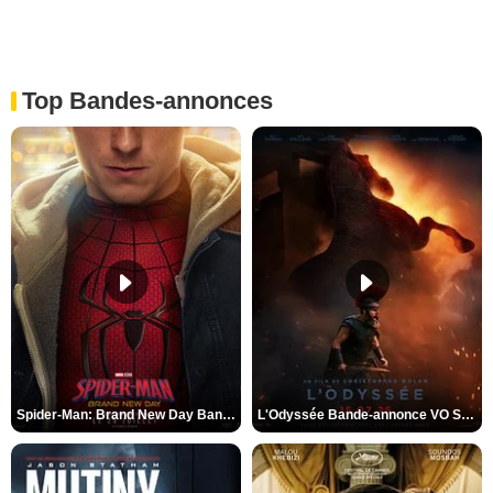
Top Bandes-annonces
Spider-Man: Brand New Day Bande-annonce VO STFR
L'Odyssée Bande-annonce VO STFR