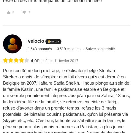
reste un des films marquants de ce début d'année !
6
1
velocio
1 543 abonnés
3 519 critiques
Suivre son activité
4,0
Publiée le 11 février 2017
Pour son 3ème long métrage, le réalisateur belge Stephan
Streker a choisi de s’inspirer d’un fait divers qui s’est déroulé en
Belgique en 2007, l’affaire Sadia Sheikh. Il nous plonge au sein de
la famille Kazim, une famille pakistanaise établie en Belgique et
qui semble parfaitement intégrée. Jusqu’au jour où Zahira, 18 ans,
la deuxième fille de la famille, se retrouve enceinte de Tariq,
refuse d’avorter dans un premier temps, refuse les 3 maris
potentiels, de lointains cousins pakistanais, qu’on lui présente via
Skype, etc., etc. C’est sûr, la honte va s’abattre sur la famille, le
père ne pourra plus jamais retourner au Pakistan, la plus jeune
sœur ne pourra jamais se marier, etc., etc. A vous de deviner la