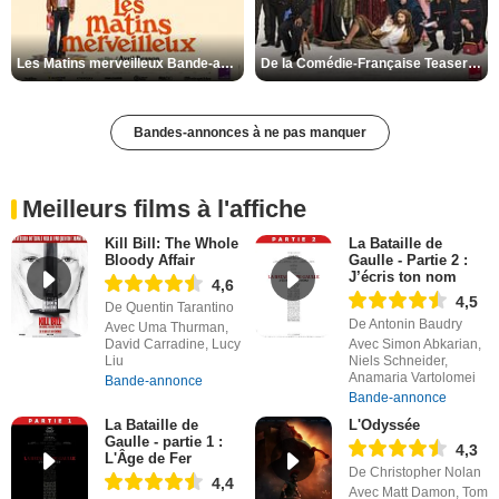
Les Matins merveilleux Bande-annonce VF
De la Comédie-Française Teaser VF
Bandes-annonces à ne pas manquer
Meilleurs films à l'affiche
Kill Bill: The Whole
La Bataille de
Bloody Affair
Gaulle - Partie 2 :
J’écris ton nom
4,6
4,5
De Quentin Tarantino
De Antonin Baudry
Avec Uma Thurman,
David Carradine, Lucy
Avec Simon Abkarian,
Liu
Niels Schneider,
Anamaria Vartolomei
Bande-annonce
Bande-annonce
La Bataille de
L'Odyssée
Gaulle - partie 1 :
4,3
L'Âge de Fer
De Christopher Nolan
4,4
Avec Matt Damon, Tom