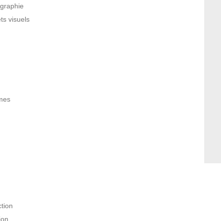
ographie
ts visuels
mes
r
tion
ion