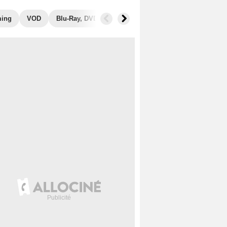
ming
VOD
Blu-Ray, DVD
Photos
Musique
Secrets de