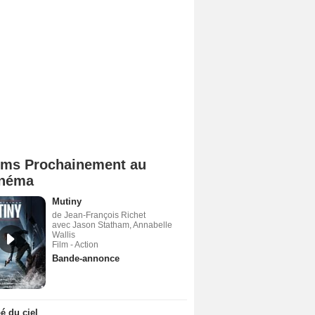
lms Prochainement au
néma
Mutiny
de Jean-François Richet
avec Jason Statham, Annabelle
Wallis
Film - Action
Bande-annonce
 du ciel