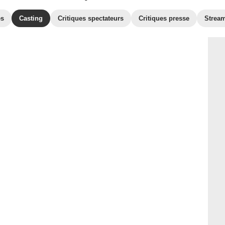
es
Casting
Critiques spectateurs
Critiques presse
Strea