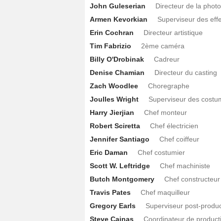
John Guleserian
Directeur de la phot
Armen Kevorkian
Superviseur des effe
Erin Cochran
Directeur artistique
Tim Fabrizio
2ème caméra
Billy O'Drobinak
Cadreur
Denise Chamian
Directeur du casting
Zach Woodlee
Choregraphe
Joulles Wright
Superviseur des costu
Harry Jierjian
Chef monteur
Robert Sciretta
Chef électricien
Jennifer Santiago
Chef coiffeur
Eric Daman
Chef costumier
Scott W. Leftridge
Chef machiniste
Butch Montgomery
Chef constructeu
Travis Pates
Chef maquilleur
Gregory Earls
Superviseur post-produc
Steve Cainas
Coordinateur de product