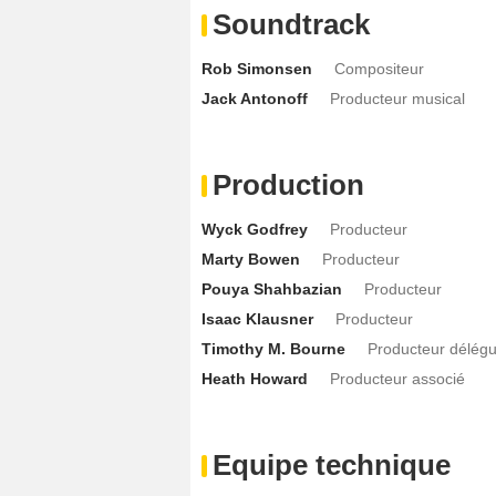
Soundtrack
Rob Simonsen
Compositeur
Jack Antonoff
Producteur musical
Production
Wyck Godfrey
Producteur
Marty Bowen
Producteur
Pouya Shahbazian
Producteur
Isaac Klausner
Producteur
Timothy M. Bourne
Producteur délég
Heath Howard
Producteur associé
Equipe technique