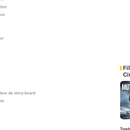
tion
ion
ur
Fi
Ci
teur de story-board
els
Tombé