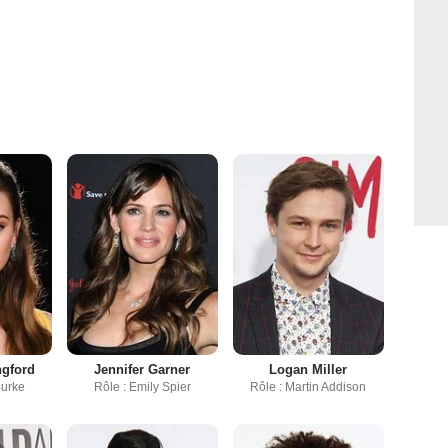
ngford
Jennifer Garner
Logan Miller
Burke
Rôle : Emily Spier
Rôle : Martin Addison