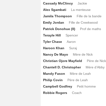
Cassady McClincy
Jackie
Alex Sgambati
La menteuse
Jamila Thompson
Fille de la bande
Emily Jordan
Fille de Creekwood
Patrick Donohue (II)
Prof de maths
Terayle Hill
Spencer
Tyler Chase
Aaron
Haroon Khan
Suraj
Nancy De Mayo
Mère de Nick
Christian Ojore Mayfield
Père de Nick
Chantell D. Christopher
Mère d’Abby
Mandy Fason
Mère de Leah
Philip Covin
Père de Leah
Campbell Godfrey
Petit homme
Robbie Rogers
Coach