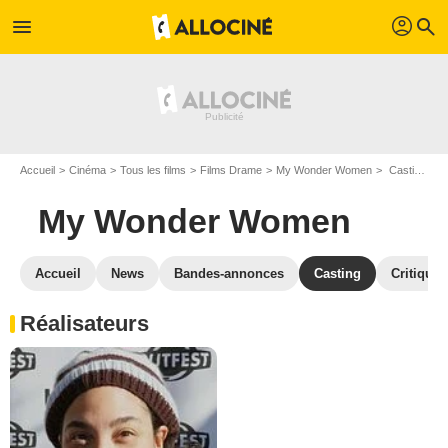
profil
menu
search
Accueil
Cinéma
Tous les films
Films Drame
My Wonder Women
Casting My Wonder Women
My Wonder Women
Accueil
News
Bandes-annonces
Casting
Critiques
Réalisateurs