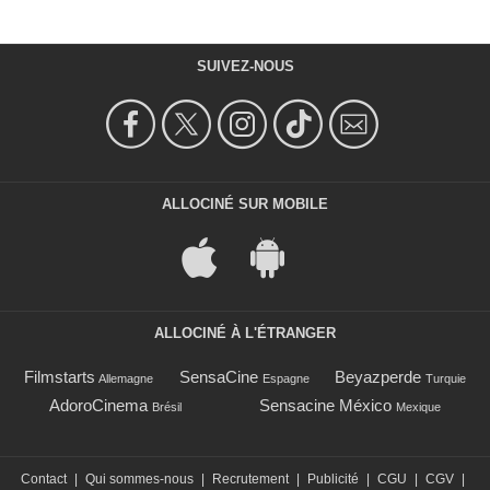
SUIVEZ-NOUS
ALLOCINÉ SUR MOBILE
ALLOCINÉ À L'ÉTRANGER
Filmstarts
SensaCine
Beyazperde
Allemagne
Espagne
Turquie
AdoroCinema
Sensacine México
Brésil
Mexique
Contact
|
Qui sommes-nous
|
Recrutement
|
Publicité
|
CGU
|
CGV
|