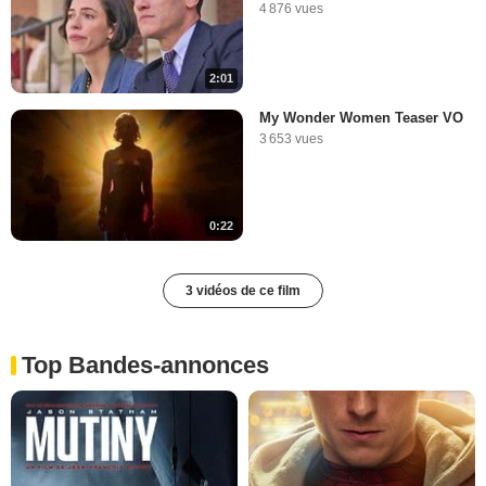
4 876 vues
2:01
My Wonder Women Teaser VO
3 653 vues
0:22
3 vidéos de ce film
Top Bandes-annonces