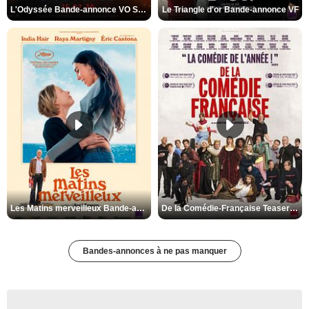
L'Odyssée Bande-annonce VO STFR
Le Triangle d'or Bande-annonce VF
Les Matins merveilleux Bande-annonce VF
De la Comédie-Française Teaser VF
Bandes-annonces à ne pas manquer