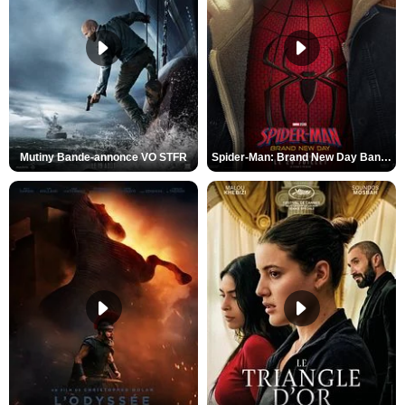
Mutiny Bande-annonce VO STFR
Spider-Man: Brand New Day Bande-annonce VO STFR