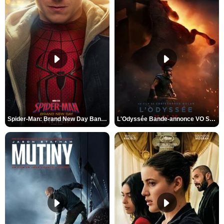
Spider-Man: Brand New Day Bande-annonce VO STFR
L'Odyssée Bande-annonce VO STFR