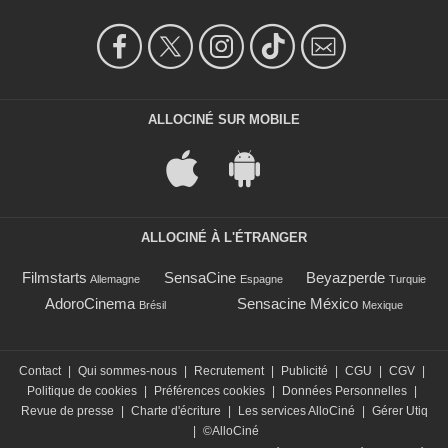
ALLOCINÉ SUR MOBILE
ALLOCINÉ À L'ÉTRANGER
Filmstarts
SensaCine
Beyazperde
Allemagne
Espagne
Turquie
AdoroCinema
Sensacine México
Brésil
Mexique
Contact
|
Qui sommes-nous
|
Recrutement
|
Publicité
|
CGU
|
CGV
|
Politique de cookies
|
Préférences cookies
|
Données Personnelles
|
Revue de presse
|
Charte d'écriture
|
Les services AlloCiné
|
Gérer Utiq
|
©AlloCiné