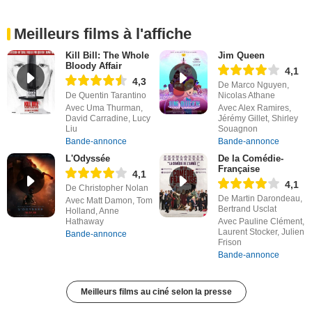
Meilleurs films à l'affiche
Kill Bill: The Whole
Jim Queen
Bloody Affair
4,1
4,3
De Marco Nguyen,
De Quentin Tarantino
Nicolas Athane
Avec Uma Thurman,
Avec Alex Ramires,
David Carradine, Lucy
Jérémy Gillet, Shirley
Liu
Souagnon
Bande-annonce
Bande-annonce
L'Odyssée
De la Comédie-
Française
4,1
4,1
De Christopher Nolan
De Martin Darondeau,
Avec Matt Damon, Tom
Bertrand Usclat
Holland, Anne
Hathaway
Avec Pauline Clément,
Laurent Stocker, Julien
Bande-annonce
Frison
Bande-annonce
Meilleurs films au ciné selon la presse