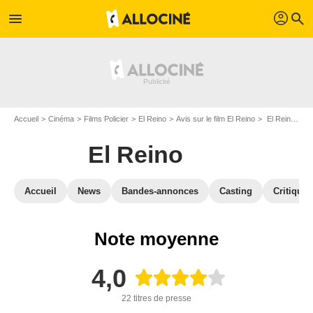
profil
menu
search
Accueil
Cinéma
Films Policier
El Reino
Avis sur le film El Reino
El Reino : Critique presse
El Reino
Accueil
News
Bandes-annonces
Casting
Critiques
Note moyenne
4,0
22 titres de presse