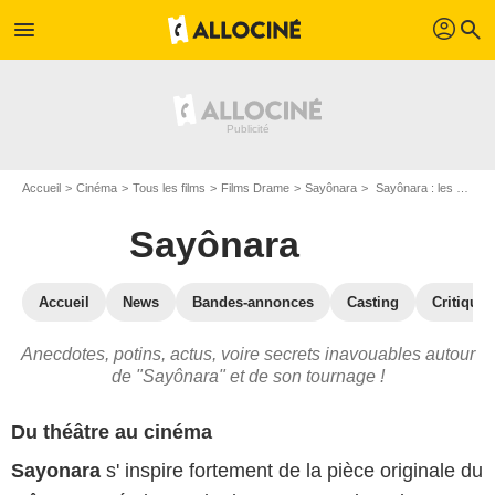
profil
menu
search
Accueil
Cinéma
Tous les films
Films Drame
Sayônara
Sayônara : les secrets du tournage
Sayônara
Accueil
News
Bandes-annonces
Casting
Critiques
Anecdotes, potins, actus, voire secrets inavouables autour
de "Sayônara" et de son tournage !
Du théâtre au cinéma
Sayonara
s' inspire fortement de la pièce originale du