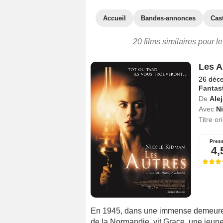
Accueil
Bandes-annonces
Cas
20 films similaires pour l
Les A
26 déc
Fantas
De
Ale
Avec
N
Titre or
Pres
4,
En 1945, dans une immense demeure vi
de la Normandie, vit Grace, une jeun