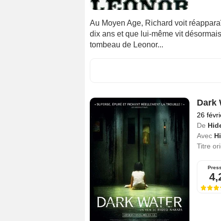
Au Moyen Age, Richard voit réapparaî
dix ans et que lui-même vit désormais 
tombeau de Leonor...
Dark 
26 févr
De
Hid
Avec
Hi
Titre or
Pres
4,