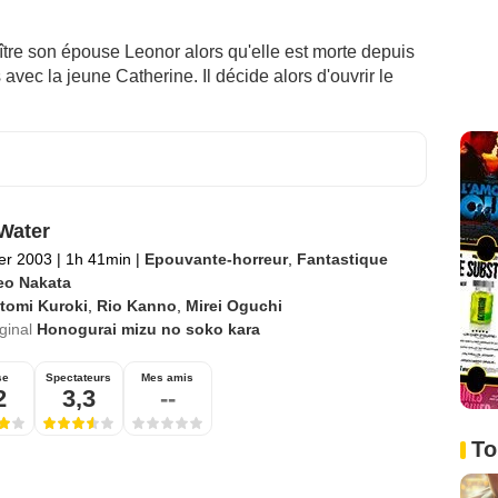
tre son épouse Leonor alors qu'elle est morte depuis
avec la jeune Catherine. Il décide alors d'ouvrir le
Water
ier 2003
|
1h 41min
|
Epouvante-horreur
,
Fantastique
eo Nakata
tomi Kuroki
,
Rio Kanno
,
Mirei Oguchi
iginal
Honogurai mizu no soko kara
se
Spectateurs
Mes amis
2
3,3
--
To