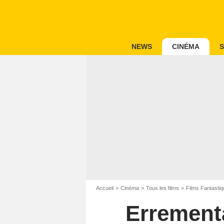
NEWS
CINÉMA
S
Accueil
Cinéma
Tous les films
Films Fantastiq
Errementa