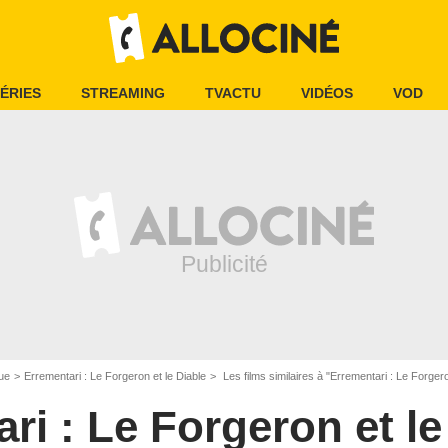
ÉRIES
STREAMING
TVACTU
VIDÉOS
VOD
ue
Errementari : Le Forgeron et le Diable
Les films similaires à "Errementari : Le Forgero
ri : Le Forgeron et le