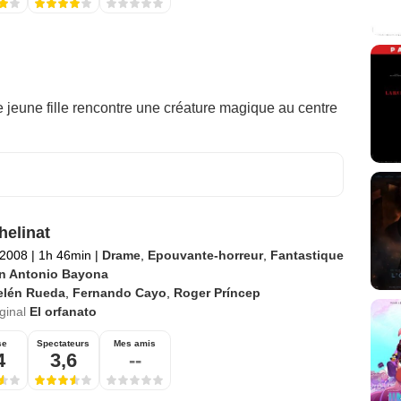
 jeune fille rencontre une créature magique au centre
helinat
 2008
|
1h 46min
|
Drame
,
Epouvante-horreur
,
Fantastique
n Antonio Bayona
elén Rueda
,
Fernando Cayo
,
Roger Príncep
iginal
El orfanato
se
Spectateurs
Mes amis
4
3,6
--