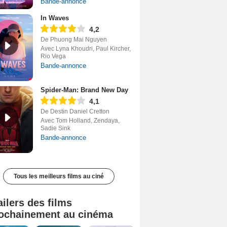
Bande-annonce
In Waves
4,2
De Phuong Mai Nguyen
Avec Lyna Khoudri, Paul Kircher,
Rio Vega
Bande-annonce
Spider-Man: Brand New Day
4,1
De Destin Daniel Cretton
Avec Tom Holland, Zendaya,
Sadie Sink
Bande-annonce
Tous les meilleurs films au ciné
ailers des films
ochainement au cinéma
Tombé du ciel Bande-annonce VF
La fin d’Oak Street Bande-annonce VO STFR
Soudain Bande-annonce VF STFR