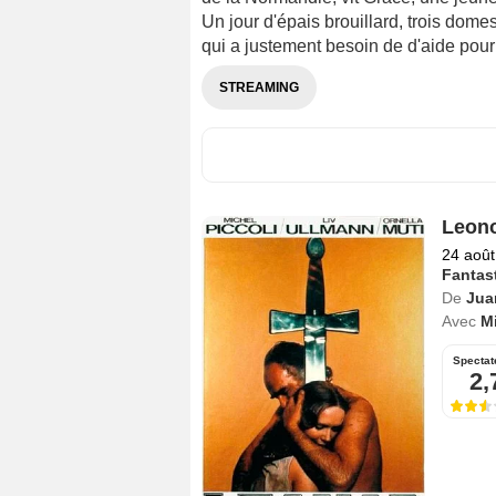
Un jour d'épais brouillard, trois dome
qui a justement besoin de d'aide pour l
STREAMING
Leon
24 août
Fantas
De
Jua
Avec
Mi
Spectat
2,