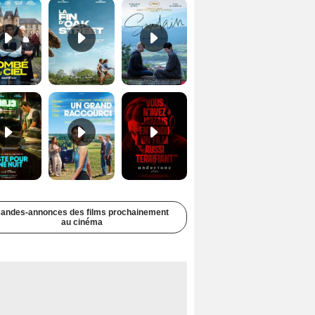
Juste pour une nuit Bande-annonce VO STFR
Un grand raccourci Bande-annonce VF
Undertone Bande-annonce VO STFR
andes-annonces des films prochainement
au cinéma