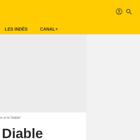
profil
search
LES INDÉS
CANAL+
n et le Diable"
 Diable