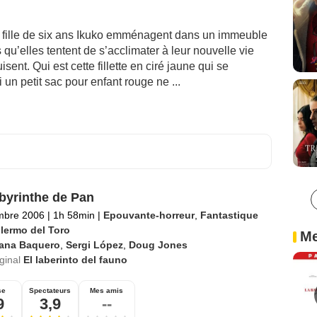
a fille de six ans Ikuko emménagent dans un immeuble
 qu’elles tentent de s’acclimater à leur nouvelle vie
nt. Qui est cette fillette en ciré jaune qui se
un petit sac pour enfant rouge ne ...
byrinthe de Pan
mbre 2006
|
1h 58min
|
Epouvante-horreur
,
Fantastique
llermo del Toro
Me
vana Baquero
,
Sergi López
,
Doug Jones
iginal
El laberinto del fauno
se
Spectateurs
Mes amis
9
3,9
--