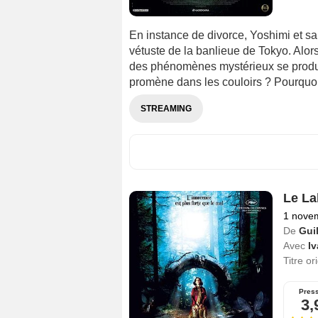
En instance de divorce, Yoshimi et s
vétuste de la banlieue de Tokyo. Alors
des phénomènes mystérieux se produise
promène dans les couloirs ? Pourquoi 
STREAMING
Le La
1 nove
De
Gui
Avec
I
Titre or
Pres
3,