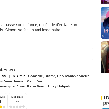
 a passé son enfance, et décide d'en faire un
ls, Simon, se fait un ami imaginaire...
atessen
l 1991
|
1h 39min
|
Comédie
,
Drame
,
Epouvante-horreur
n-Pierre Jeunet
,
Marc Caro
ominique Pinon
,
Karin Viard
,
Ticky Holgado
Tr
eurs
Mes amis
8
--
pr