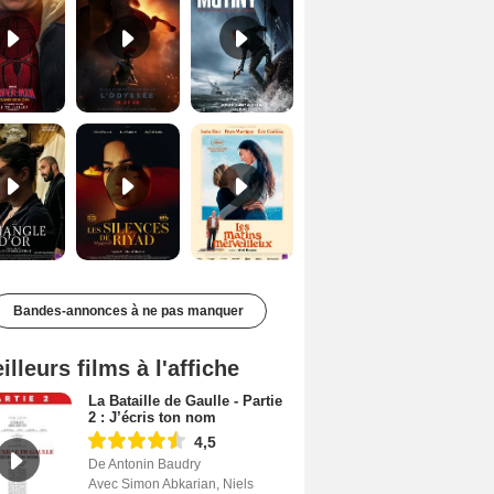
Le Triangle d'or Bande-annonce VF
Les Silences de Riyad Bande-annonce VO STFR
Les Matins merveilleux Bande-annonce VF
Bandes-annonces à ne pas manquer
illeurs films à l'affiche
La Bataille de Gaulle - Partie
2 : J’écris ton nom
4,5
De Antonin Baudry
Avec Simon Abkarian, Niels