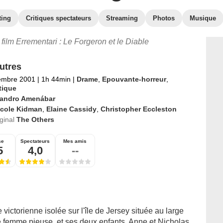
ting
Critiques spectateurs
Streaming
Photos
Musique
e film Errementari : Le Forgeron et le Diable
utres
embre 2001
|
1h 44min
|
Drame
,
Epouvante-horreur
,
tique
jandro Amenábar
icole Kidman
,
Elaine Cassidy
,
Christopher Eccleston
iginal
The Others
se
Spectateurs
Mes amis
5
4,0
--
ctorienne isolée sur l'île de Jersey située au large
e femme pieuse, et ses deux enfants, Anne et Nicholas.