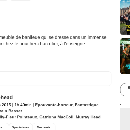
immeuble de banlieue qui se dresse dans un immense
ir chez le boucher-charcutier, à l'enseigne
B
ehead
s 2015
|
1h 40min
|
Epouvante-horreur
,
Fantastique
'
ain Basset
lly-Fleur Pointeaux
,
Catriona MacColl
,
Murray Head
se
Spectateurs
Mes amis