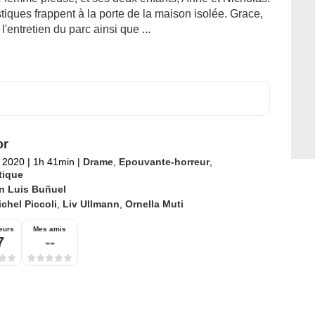
stiques frappent à la porte de la maison isolée. Grace,
'entretien du parc ainsi que ...
or
 2020
|
1h 41min
|
Drame
,
Epouvante-horreur
,
tique
n Luis Buñuel
chel Piccoli
,
Liv Ullmann
,
Ornella Muti
eurs
Mes amis
7
--