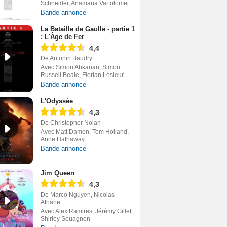
Schneider, Anamaria Vartolomei
Bande-annonce
La Bataille de Gaulle - partie 1
: L'Âge de Fer
4,4
De Antonin Baudry
Avec Simon Abkarian, Simon
Russell Beale, Florian Lesieur
Bande-annonce
L'Odyssée
4,3
De Christopher Nolan
Avec Matt Damon, Tom Holland,
Anne Hathaway
Bande-annonce
Jim Queen
4,3
De Marco Nguyen, Nicolas
Athane
Avec Alex Ramires, Jérémy Gillet,
Shirley Souagnon