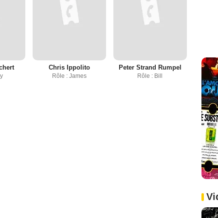
chert
Chris Ippolito
Peter Strand Rumpel
dy
Rôle : James
Rôle : Bill
Vi