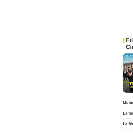
Fi
Ci
Muti
La fi
La Ma