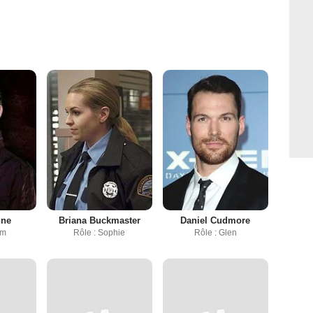
nne
Briana Buckmaster
Daniel Cudmore
am
Rôle : Sophie
Rôle : Glen