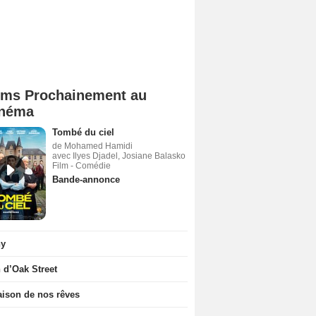
lms Prochainement au
néma
Tombé du ciel
de Mohamed Hamidi
avec Ilyes Djadel, Josiane Balasko
Film - Comédie
Bande-annonce
ny
n d’Oak Street
ison de nos rêves