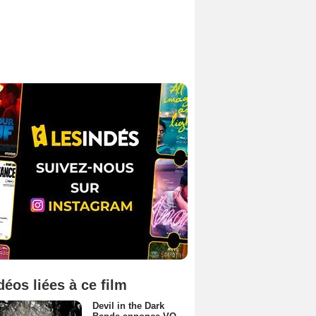
déos liées à ce film
Devil in the Dark