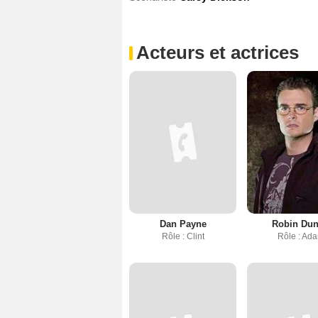
Acteurs et actrices
Dan Payne
Robin Du
Rôle : Clint
Rôle : Ad