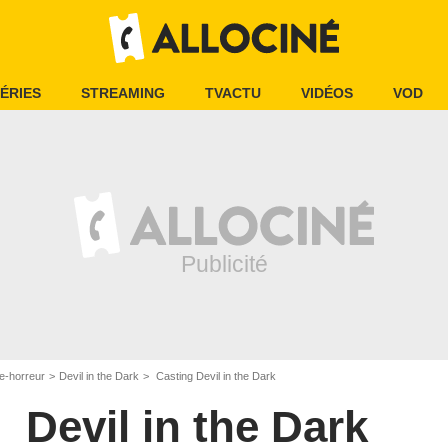
ÉRIES
STREAMING
TVACTU
VIDÉOS
VOD
e-horreur
Devil in the Dark
Casting Devil in the Dark
Devil in the Dark