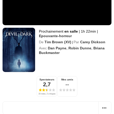
Prochainement
en salle
|
1h 22min
|
Epouvante-horreur
De
Tim Brown (XV)
Par
Carey Dickson
|
Avec
Dan Payne
,
Robin Dunne
,
Briana
Buckmaster
Spectateurs
Mes amis
2,7
--
15 notes, 2 critiques