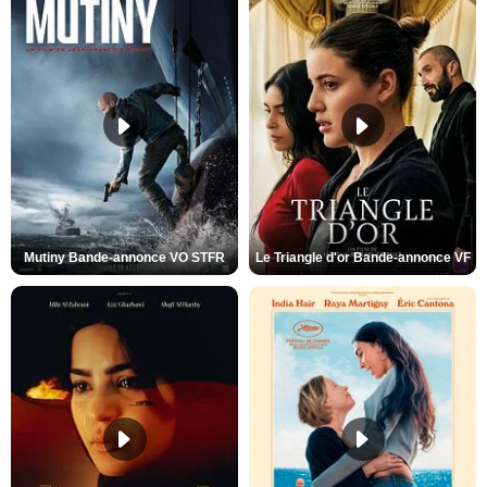
Mutiny Bande-annonce VO STFR
Le Triangle d'or Bande-annonce VF