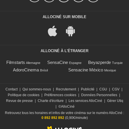
ALLOCINÉ SUR MOBILE
ALLOCINÉ À L'ÉTRANGER
Filmstarts
SensaCine
Beyazperde
Allemagne
Espagne
Turquie
AdoroCinema
Sensacine México
Brésil
Mexique
Contact
|
Qui sommes-nous
|
Recrutement
|
Publicité
|
CGU
|
CGV
|
Politique de cookies
|
Préférences cookies
|
Données Personnelles
|
Revue de presse
|
Charte d'écriture
|
Les services AlloCiné
|
Gérer Utiq
|
©AlloCiné
Retrouvez tous les horaires et infos de votre cinéma sur le numéro AlloCiné :
0 892 892 892
(0,90€/minute)