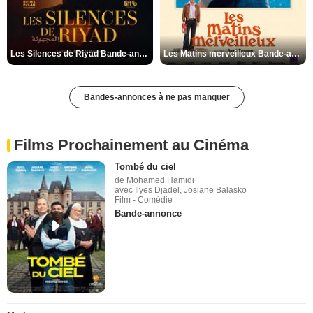
Les Silences de Riyad Bande-annonce VO STFR
Les Matins merveilleux Bande-annonce VF
Bandes-annonces à ne pas manquer
Films Prochainement au Cinéma
Tombé du ciel
de Mohamed Hamidi
avec Ilyes Djadel, Josiane Balasko
Film - Comédie
Bande-annonce