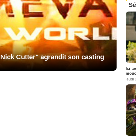
Sé
/Nick Cutter" agrandit son casting
Ici t
mouch
jeudi 