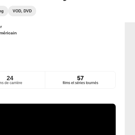
ng
VOD, DVD
r
méricain
24
57
ns de carrière
films et séries tournés