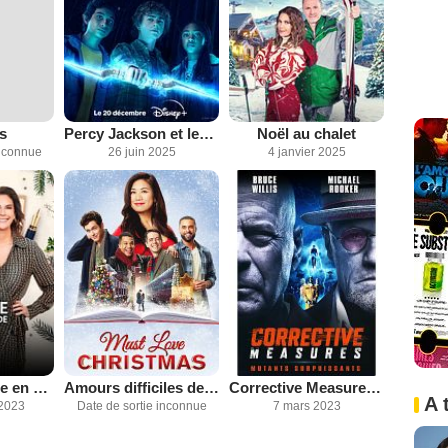
s
Percy Jackson et les Olympiens
Noël au chalet
inconnue
26 juin 2025
4 janvier 2025
Coup de foudre en cadeau de Noël
Amours difficiles de Noël
Corrective Measures : Mutants Surpuissants
A 
2023
Date de sortie inconnue
7 mars 2023