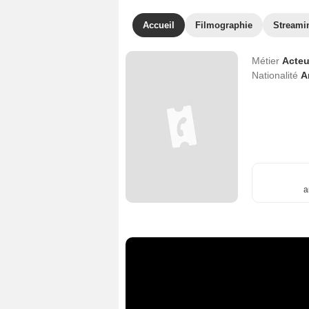
Accueil
Filmographie
Streami
Métier
Acteu
Nationalité
A
a