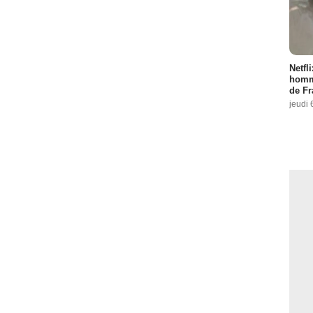
Netfl
homma
de Fr
jeudi 