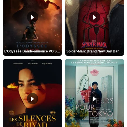
L'Odyssée Bande-annonce VO STFR
Spider-Man: Brand New Day Bande-annonce VO STFR