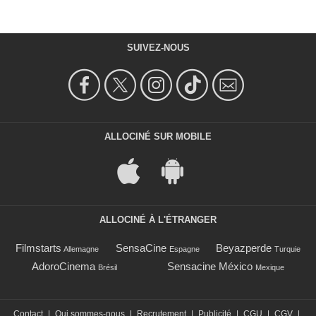
SUIVEZ-NOUS
ALLOCINÉ SUR MOBILE
ALLOCINÉ À L'ÉTRANGER
Filmstarts
SensaCine
Beyazperde
Allemagne
Espagne
Turquie
AdoroCinema
Sensacine México
Brésil
Mexique
Contact
|
Qui sommes-nous
|
Recrutement
|
Publicité
|
CGU
|
CGV
|