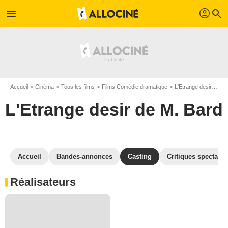
profil
menu
search
Accueil
Cinéma
Tous les films
Films Comédie dramatique
L'Etrange desir de M. Bard
L'Etrange desir de M. Bard
Accueil
Bandes-annonces
Casting
Critiques spectateu
Réalisateurs