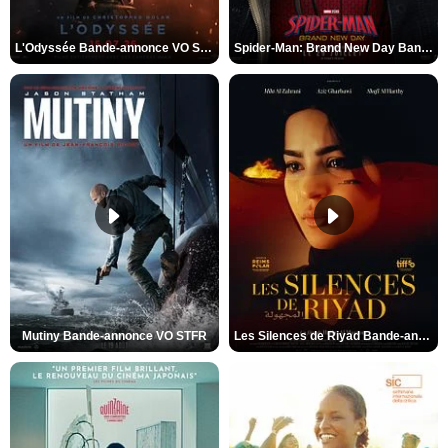
L'Odyssée Bande-annonce VO STFR
Spider-Man: Brand New Day Bande-annonce VO STFR
Mutiny Bande-annonce VO STFR
Les Silences de Riyad Bande-annonce VO STFR