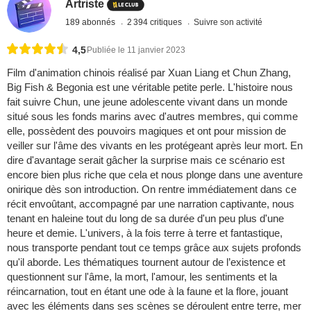
Artriste
189 abonnés
2 394 critiques
Suivre son activité
4,5
Publiée le 11 janvier 2023
Film d'animation chinois réalisé par Xuan Liang et Chun Zhang,
Big Fish & Begonia est une véritable petite perle. L'histoire nous
fait suivre Chun, une jeune adolescente vivant dans un monde
situé sous les fonds marins avec d'autres membres, qui comme
elle, possèdent des pouvoirs magiques et ont pour mission de
veiller sur l'âme des vivants en les protégeant après leur mort. En
dire d'avantage serait gâcher la surprise mais ce scénario est
encore bien plus riche que cela et nous plonge dans une aventure
onirique dès son introduction. On rentre immédiatement dans ce
récit envoûtant, accompagné par une narration captivante, nous
tenant en haleine tout du long de sa durée d'un peu plus d'une
heure et demie. L'univers, à la fois terre à terre et fantastique,
nous transporte pendant tout ce temps grâce aux sujets profonds
qu'il aborde. Les thématiques tournent autour de l’existence et
questionnent sur l'âme, la mort, l'amour, les sentiments et la
réincarnation, tout en étant une ode à la faune et la flore, jouant
avec les éléments dans ses scènes se déroulent entre terre, mer