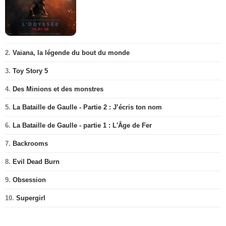
2.
Vaiana, la légende du bout du monde
3.
Toy Story 5
4.
Des Minions et des monstres
5.
La Bataille de Gaulle - Partie 2 : J’écris ton nom
6.
La Bataille de Gaulle - partie 1 : L'Âge de Fer
7.
Backrooms
8.
Evil Dead Burn
9.
Obsession
10.
Supergirl