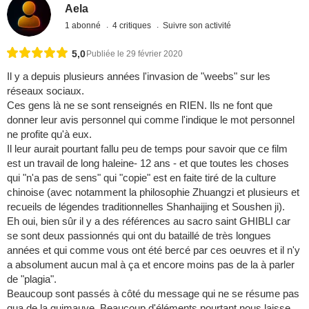
Aela
1 abonné
4 critiques
Suivre son activité
5,0
Publiée le 29 février 2020
Il y a depuis plusieurs années l'invasion de "weebs" sur les
réseaux sociaux.
Ces gens là ne se sont renseignés en RIEN. Ils ne font que
donner leur avis personnel qui comme l'indique le mot personnel
ne profite qu'à eux.
Il leur aurait pourtant fallu peu de temps pour savoir que ce film
est un travail de long haleine- 12 ans - et que toutes les choses
qui "n'a pas de sens" qui "copie" est en faite tiré de la culture
chinoise (avec notamment la philosophie Zhuangzi et plusieurs et
recueils de légendes traditionnelles Shanhaijing et Soushen ji).
Eh oui, bien sûr il y a des références au sacro saint GHIBLI car
se sont deux passionnés qui ont du bataillé de très longues
années et qui comme vous ont été bercé par ces oeuvres et il n'y
a absolument aucun mal à ça et encore moins pas de la à parler
de "plagia".
Beaucoup sont passés à côté du message qui ne se résume pas
qua de la guimauve. Beaucoup d'éléments pourtant nous laisse