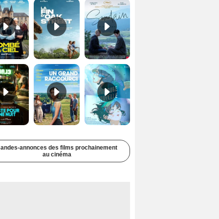
Juste pour une nuit Bande-annonce VO STFR
Un grand raccourci Bande-annonce VF
Une aube nouvelle Bande-annonce VO STFR
andes-annonces des films prochainement
au cinéma