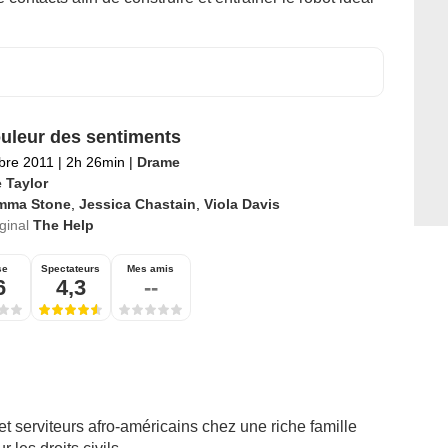
uleur des sentiments
bre 2011
|
2h 26min
|
Drame
 Taylor
mma Stone
,
Jessica Chastain
,
Viola Davis
iginal
The Help
se
Spectateurs
Mes amis
6
4,3
--
t serviteurs afro-américains chez une riche famille