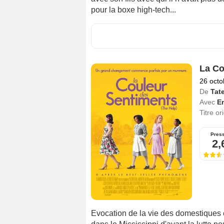
pour la boxe high-tech...
La Co
26 octo
De
Tate
Avec
E
Titre or
Pres
2,
Evocation de la vie des domestiques e