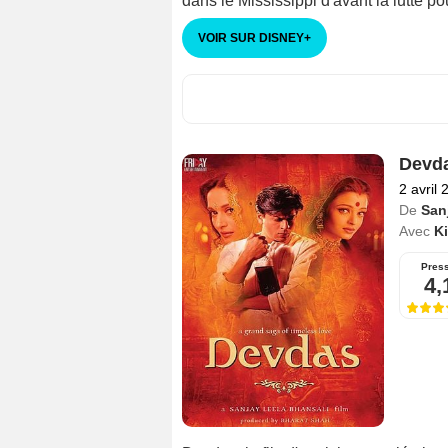
dans le Mississippi d'avant la lutte pour
VOIR SUR DISNEY
+
Devd
2 avril 
De
San
Avec
K
Pres
4,