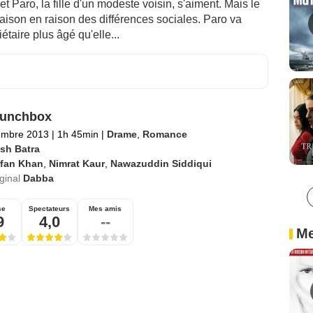
 et Paro, la fille d'un modeste voisin, s'aiment. Mais le
aison en raison des différences sociales. Paro va
étaire plus âgé qu'elle...
Lunchbox
embre 2013
|
1h 45min
|
Drame
,
Romance
esh Batra
rfan Khan
,
Nimrat Kaur
,
Nawazuddin Siddiqui
iginal
Dabba
se
Spectateurs
Mes amis
9
4,0
--
Me