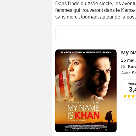
Dans l'Inde du XVIe siecle, les avent
femmes qui trouveront dans le Kama-su
sans merci, tournant autour de la pos
My N
26 mai
De
Kar
Avec
S
Pres
3,