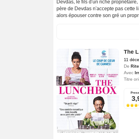
Devdas, le fils d'un riche propriétaire,
père de Devdas n'accepte pas cette li
alors épouser contre son gré un propri
The 
11 déc
De
Rit
Avec
Ir
Titre or
Pres
3,