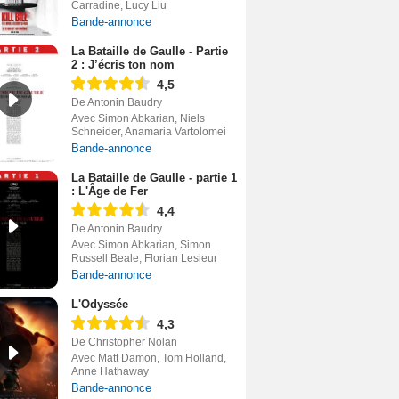
Carradine, Lucy Liu
Bande-annonce
La Bataille de Gaulle - Partie
2 : J’écris ton nom
4,5
De Antonin Baudry
Avec Simon Abkarian, Niels
Schneider, Anamaria Vartolomei
Bande-annonce
La Bataille de Gaulle - partie 1
: L'Âge de Fer
4,4
De Antonin Baudry
Avec Simon Abkarian, Simon
Russell Beale, Florian Lesieur
Bande-annonce
L'Odyssée
4,3
De Christopher Nolan
Avec Matt Damon, Tom Holland,
Anne Hathaway
Bande-annonce