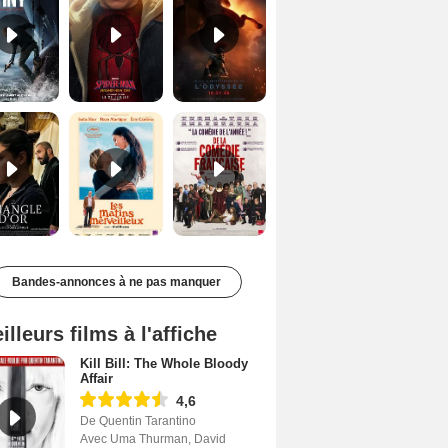
Le Triangle d'or Bande-annonce VF
Les Matins merveilleux Bande-annonce VF
De la Comédie-Française Teaser VF
Bandes-annonces à ne pas manquer
illeurs films à l'affiche
Kill Bill: The Whole Bloody
Affair
4,6
De Quentin Tarantino
Avec Uma Thurman, David