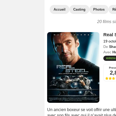
Accueil
Casting
Photos
R
20 films s
Real 
19 octo
De
Sha
Avec
H
Dè
Pres
2,
Un ancien boxeur se voit offrir une ul
avec son fils avec qui il n’avait plus d