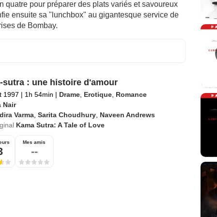
en quatre pour préparer des plats variés et savoureux
nfie ensuite sa "lunchbox" au gigantesque service de
prises de Bombay.
sutra : une histoire d'amour
et 1997
|
1h 54min
|
Drame
,
Erotique
,
Romance
 Nair
dira Varma
,
Sarita Choudhury
,
Naveen Andrews
iginal
Kama Sutra: A Tale of Love
eurs
Mes amis
3
--