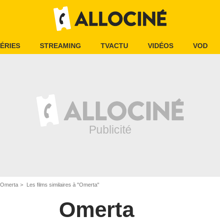
ÉRIES
STREAMING
TVACTU
VIDÉOS
VOD
Omerta
Les films similaires à "Omerta"
Omerta