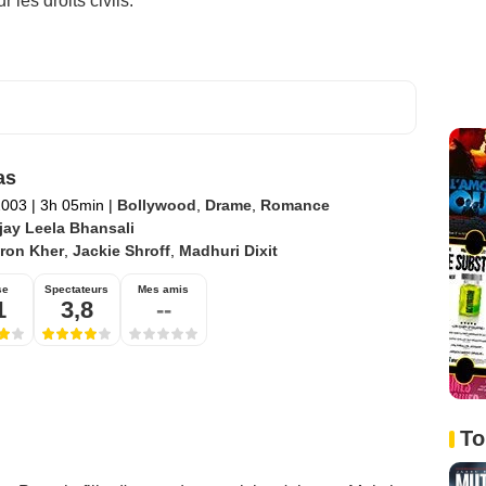
 les droits civils.
as
2003
|
3h 05min
|
Bollywood
,
Drame
,
Romance
jay Leela Bhansali
iron Kher
,
Jackie Shroff
,
Madhuri Dixit
se
Spectateurs
Mes amis
1
3,8
--
To