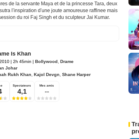
ures de la servante Maya et de la princesse Tara, deux
tra l'inspiration d'une joute amoureuse raffinee mais
session du roi Faj Singh et du sculpteur Jai Kumar.
ame Is Khan
 2010
|
2h 45min
|
Bollywood
,
Drame
an Johar
hah Rukh Khan
,
Kajol Devgn
,
Shane Harper
se
Spectateurs
Mes amis
4
4,1
--
Tr
pr