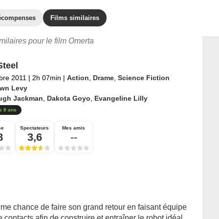
écompenses
Films similaires
imilaires pour le film Omerta
Steel
bre 2011
|
2h 07min
|
Action
,
Drame
,
Science Fiction
wn Levy
ugh Jackman
,
Dakota Goyo
,
Evangeline Lilly
s 8 ans
se
Spectateurs
Mes amis
8
3,6
--
time chance de faire son grand retour en faisant équipe
e contacts afin de construire et entraîner le robot idéal