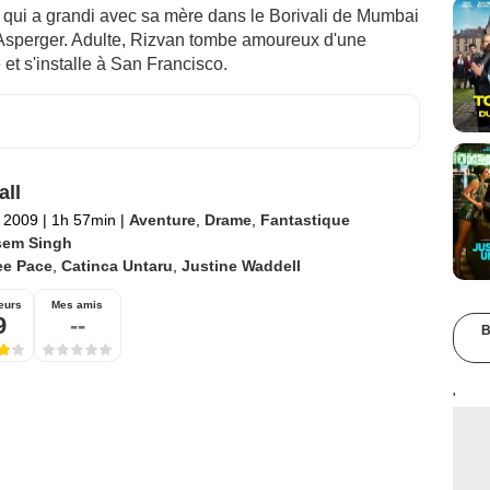
qui a grandi avec sa mère dans le Borivali de Mumbai
'Asperger. Adulte, Rizvan tombe amoureux d'une
 et s'installe à San Francisco.
all
 2009
|
1h 57min
|
Aventure
,
Drame
,
Fantastique
sem Singh
ee Pace
,
Catinca Untaru
,
Justine Waddell
eurs
Mes amis
9
--
B
'