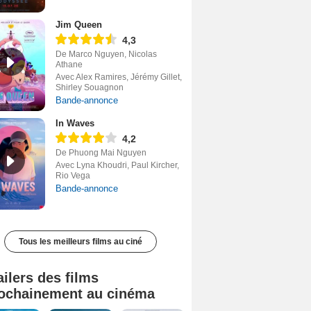
Jim Queen
4,3
De Marco Nguyen, Nicolas
Athane
Avec Alex Ramires, Jérémy Gillet,
Shirley Souagnon
Bande-annonce
In Waves
4,2
De Phuong Mai Nguyen
Avec Lyna Khoudri, Paul Kircher,
Rio Vega
Bande-annonce
Tous les meilleurs films au ciné
ailers des films
ochainement au cinéma
Tombé du ciel Bande-annonce VF
La fin d’Oak Street Bande-annonce VO STFR
Soudain Bande-annonce VF STFR