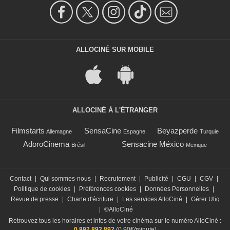
ALLOCINÉ SUR MOBILE
ALLOCINÉ À L'ÉTRANGER
Filmstarts
SensaCine
Beyazperde
Allemagne
Espagne
Turquie
AdoroCinema
Sensacine México
Brésil
Mexique
Contact
|
Qui sommes-nous
|
Recrutement
|
Publicité
|
CGU
|
CGV
|
Politique de cookies
|
Préférences cookies
|
Données Personnelles
|
Revue de presse
|
Charte d'écriture
|
Les services AlloCiné
|
Gérer Utiq
|
©AlloCiné
Retrouvez tous les horaires et infos de votre cinéma sur le numéro AlloCiné :
0 892 892 892
(0,90€/minute)