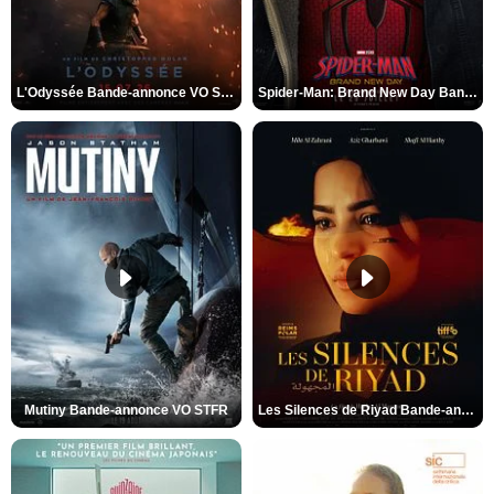
L'Odyssée Bande-annonce VO STFR
Spider-Man: Brand New Day Bande-annonce VO STFR
Mutiny Bande-annonce VO STFR
Les Silences de Riyad Bande-annonce VO STFR