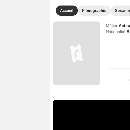
Accueil
Filmographie
Streami
Métier
Acteu
Nationalité
B
a