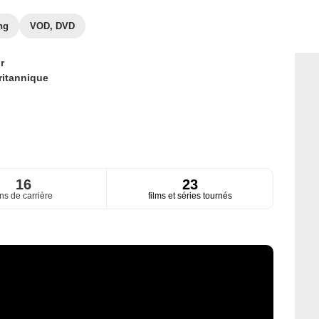
ng
VOD, DVD
r
ritannique
16
23
ns de carrière
films et séries tournés