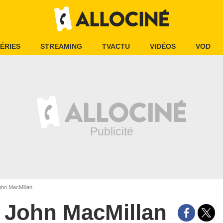
ÉRIES
STREAMING
TVACTU
VIDÉOS
VOD
hn MacMillan
John MacMillan