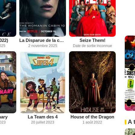
022)
La Disparue de la cabine 10
Seize Them!
2025
2 novembre 2025
Date de sortie inconnue
nary
La Team des 4
House of the Dragon
A 
2023
20 juillet 2023
1 août 2022