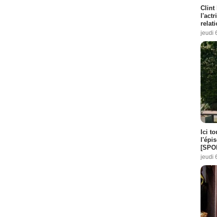
Clint
l'act
relat
jeudi 
Ici t
l'épi
[SPO
jeudi 