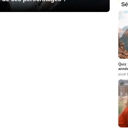
Sé
Quiz 
année
jeudi 