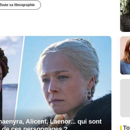
Toute sa filmographie
aenyra, Alicent, Laenor... qui sont
To
s de ces personnages ?