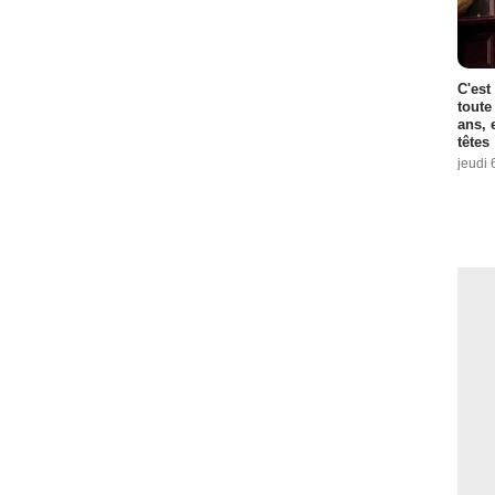
C'est
toute
ans, 
têtes
jeudi 