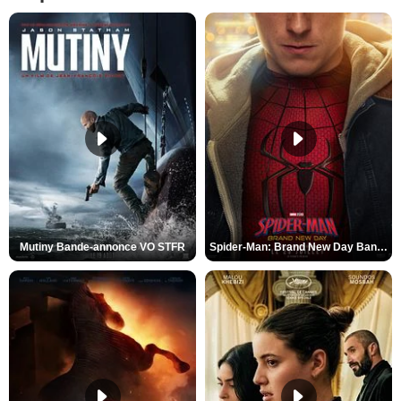
Mutiny Bande-annonce VO STFR
Spider-Man: Brand New Day Bande-annonce VO STFR