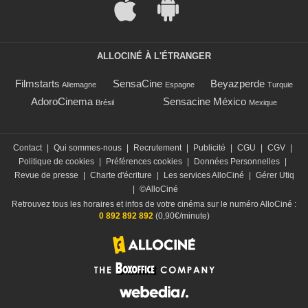
ALLOCINÉ À L'ÉTRANGER
Filmstarts
SensaCine
Beyazperde
Allemagne
Espagne
Turquie
AdoroCinema
Sensacine México
Brésil
Mexique
Contact
|
Qui sommes-nous
|
Recrutement
|
Publicité
|
CGU
|
CGV
|
Politique de cookies
|
Préférences cookies
|
Données Personnelles
|
Revue de presse
|
Charte d'écriture
|
Les services AlloCiné
|
Gérer Utiq
|
©AlloCiné
Retrouvez tous les horaires et infos de votre cinéma sur le numéro AlloCiné :
0 892 892 892
(0,90€/minute)