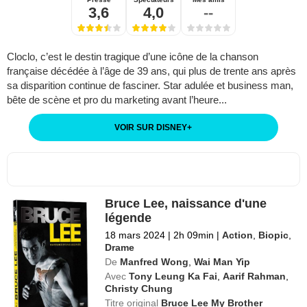
3,6
4,0
--
Cloclo, c’est le destin tragique d’une icône de la chanson
française décédée à l’âge de 39 ans, qui plus de trente ans après
sa disparition continue de fasciner. Star adulée et business man,
bête de scène et pro du marketing avant l’heure...
VOIR SUR DISNEY
+
Bruce Lee, naissance d'une
légende
18 mars 2024
|
2h 09min
|
Action
,
Biopic
,
Drame
De
Manfred Wong
,
Wai Man Yip
Avec
Tony Leung Ka Fai
,
Aarif Rahman
,
Christy Chung
Titre original
Bruce Lee My Brother