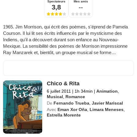
Spectateurs
Mes amis
3,8
--
1965. Jim Morrison, qui écrit des poèmes, s'éprend de Pamela
Courson. Il lui lit ses écrits influencés par le mysticisme des
Indiens, qu'il a découvert durant son enfance au Nouveau-
Mexique. La sensibilité des poèmes de Morrison impressionne
Ray Manzarek et, bientôt, un groupe musical se forme…
Chico & Rita
6 juillet 2011
|
1h 34min
|
Animation
,
Musical
,
Romance
De
Fernando Trueba
,
Javier Mariscal
Avec
Eman Xor Oña
,
Limara Meneses
,
Estrella Morente