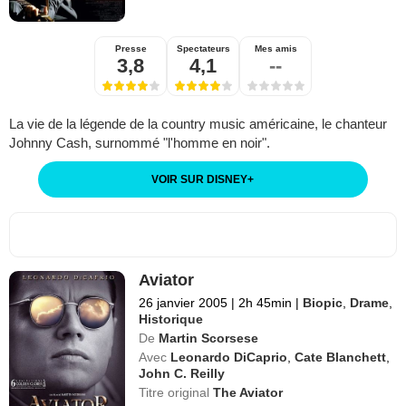
Presse
Spectateurs
Mes amis
3,8
4,1
--
La vie de la légende de la country music américaine, le chanteur
Johnny Cash, surnommé "l'homme en noir".
VOIR SUR DISNEY
+
Aviator
26 janvier 2005
|
2h 45min
|
Biopic
,
Drame
,
Historique
De
Martin Scorsese
Avec
Leonardo DiCaprio
,
Cate Blanchett
,
John C. Reilly
Titre original
The Aviator