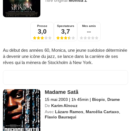
Titre original
Monica Z
Presse
Spectateurs
Mes amis
3,0
3,7
--
Au début des années 60, Monica, une jeune suédoise déterminée
à devenir une icône du jazz, se lance dans la carrière de ses
rêves qui la mènera de Stockholm à New York.
Madame Satã
15 mai 2003
|
1h 45min
|
Biopic
,
Drame
De
Karim Aïnouz
Avec
Lázaro Ramos
,
Marcélia Cartaxo
,
Flavio Bauraqui