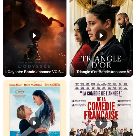
L'Odyssée Bande-annonce VO STFR
Le Triangle d'or Bande-annonce VF