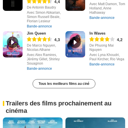
4,4
Avec Matt Damon, Tom
De Antonin Baudry
Holland, Anne
Avec Simon Abkarian,
Hathaway
Simon Russell Beale,
Bande-annonce
Florian Lesieur
Bande-annonce
Jim Queen
In Waves
4,3
4,2
De Marco Nguyen,
De Phuong Mai
Nicolas Athane
Nguyen
Avec Alex Ramires,
Avec Lyna Khoudri,
Jérémy Gillet, Shirley
Paul Kircher, Rio Vega
Souagnon
Bande-annonce
Bande-annonce
Tous les meilleurs films au ciné
Trailers des films prochainement au
cinéma