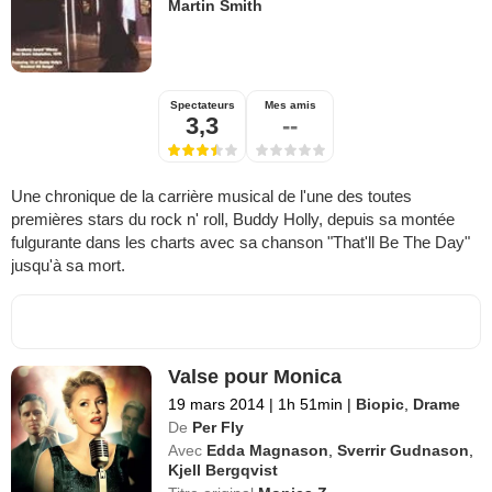
Martin Smith
Spectateurs
Mes amis
3,3
--
Une chronique de la carrière musical de l'une des toutes
premières stars du rock n' roll, Buddy Holly, depuis sa montée
fulgurante dans les charts avec sa chanson "That'll Be The Day"
jusqu'à sa mort.
Valse pour Monica
19 mars 2014
|
1h 51min
|
Biopic
,
Drame
De
Per Fly
Avec
Edda Magnason
,
Sverrir Gudnason
,
Kjell Bergqvist