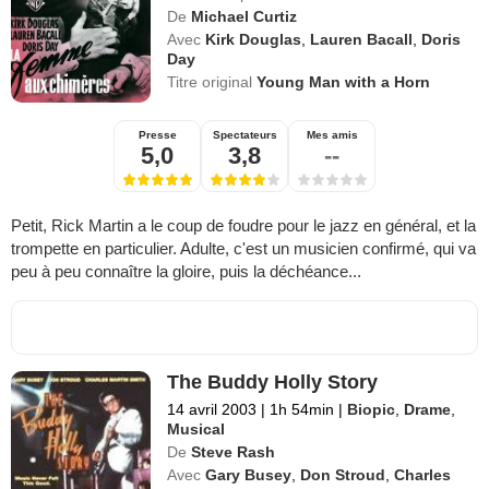
De
Michael Curtiz
Avec
Kirk Douglas
,
Lauren Bacall
,
Doris
Day
Titre original
Young Man with a Horn
Presse
Spectateurs
Mes amis
5,0
3,8
--
Petit, Rick Martin a le coup de foudre pour le jazz en général, et la
trompette en particulier. Adulte, c'est un musicien confirmé, qui va
peu à peu connaître la gloire, puis la déchéance...
The Buddy Holly Story
14 avril 2003
|
1h 54min
|
Biopic
,
Drame
,
Musical
De
Steve Rash
Avec
Gary Busey
,
Don Stroud
,
Charles