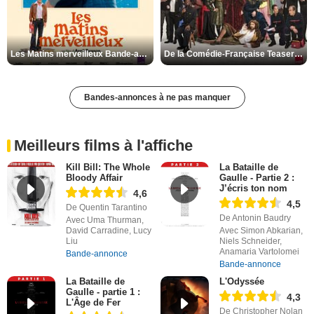
Les Matins merveilleux Bande-annonce VF
De la Comédie-Française Teaser VF
Bandes-annonces à ne pas manquer
Meilleurs films à l'affiche
Kill Bill: The Whole
La Bataille de
Bloody Affair
Gaulle - Partie 2 :
J’écris ton nom
4,6
4,5
De Quentin Tarantino
De Antonin Baudry
Avec Uma Thurman,
David Carradine, Lucy
Avec Simon Abkarian,
Liu
Niels Schneider,
Anamaria Vartolomei
Bande-annonce
Bande-annonce
La Bataille de
L'Odyssée
Gaulle - partie 1 :
4,3
L'Âge de Fer
De Christopher Nolan