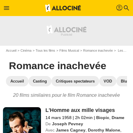
profil
menu
search
Accueil
Cinéma
Tous les films
Films Musical
Romance inachevée
Les films similaires à "Romance inachevée"
Romance inachevée
Accueil
Casting
Critiques spectateurs
VOD
Blu-Ra
20 films similaires pour le film Romance inachevée
L'Homme aux mille visages
14 mars 1958
|
2h 02min
|
Biopic
,
Drame
De
Joseph Pevney
Avec
James Cagney
,
Dorothy Malone
,