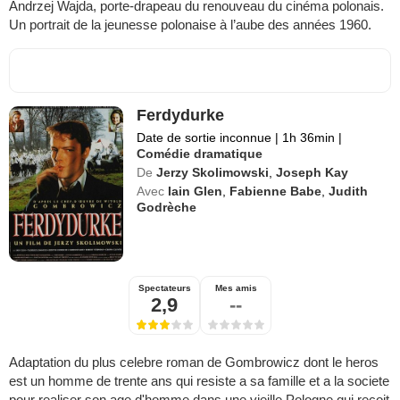
Andrzej Wajda, porte-drapeau du renouveau du cinéma polonais.
Un portrait de la jeunesse polonaise à l’aube des années 1960.
Ferdydurke
Date de sortie inconnue
|
1h 36min
|
Comédie dramatique
De
Jerzy Skolimowski
,
Joseph Kay
Avec
Iain Glen
,
Fabienne Babe
,
Judith
Godrèche
Spectateurs
Mes amis
2,9
--
Adaptation du plus celebre roman de Gombrowicz dont le heros
est un homme de trente ans qui resiste a sa famille et a la societe
pour realiser son age d'homme dans une vieille Pologne qui recoit