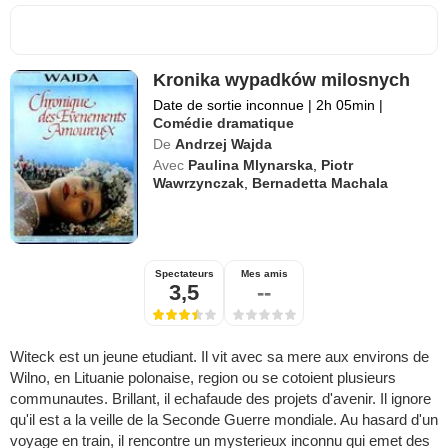
Kronika wypadków milosnych
Date de sortie inconnue
|
2h 05min
|
Comédie dramatique
De
Andrzej Wajda
Avec
Paulina Mlynarska
,
Piotr
Wawrzynczak
,
Bernadetta Machala
Spectateurs
Mes amis
3,5
--
Witeck est un jeune etudiant. Il vit avec sa mere aux environs de
Wilno, en Lituanie polonaise, region ou se cotoient plusieurs
communautes. Brillant, il echafaude des projets d'avenir. Il ignore
qu'il est a la veille de la Seconde Guerre mondiale. Au hasard d'un
voyage en train, il rencontre un mysterieux inconnu qui emet des