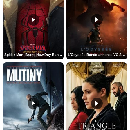
Spider-Man: Brand New Day Bande-annonce VO STFR
L'Odyssée Bande-annonce VO STFR