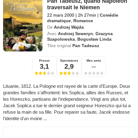
Pan Tadeusz, quand Napoleon
traversait le Niemen
22 mars 2000
|
2h 27min
|
Comédie
dramatique
,
Romance
De
Andrzej Wajda
Avec
Andrzej Seweryn
,
Grazyna
Szapolowska
,
Bogusław Linda
Titre original
Pan Tadeusz
Presse
Spectateurs
Mes amis
3,1
2,9
--
Lituanie, 1812. La Pologne est rayee de la carte d'Europe. Deux
grandes familles s'affrontent: les Soplica, allies des Russes, et
les Horeszko, partisans de l'independance. Vingt ans plus tot,
Jacek Soplica a tue le dernier grand seigneur Horeszko qui lui a
refuse la main de sa fille. Pour reparer sa faute, Jacek endosse
l'identite d'un moine ...