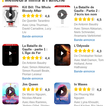
Kill Bill: The Whole
La Bataille de
Bloody Affair
Gaulle - Partie 2 :
J’écris ton nom
4,6
4,5
De Quentin Tarantino
De Antonin Baudry
Avec Uma Thurman,
David Carradine, Lucy
Avec Simon Abkarian,
Liu
Niels Schneider,
Anamaria Vartolomei
Bande-annonce
Bande-annonce
La Bataille de
L'Odyssée
Gaulle - partie 1 :
4,3
L'Âge de Fer
De Christopher Nolan
4,4
Avec Matt Damon, Tom
De Antonin Baudry
Holland, Anne
Avec Simon Abkarian,
Hathaway
Simon Russell Beale,
Bande-annonce
Florian Lesieur
Bande-annonce
Jim Queen
In Waves
4,3
4,2
De Marco Nguyen,
De Phuong Mai
Nicolas Athane
Nguyen
Avec Alex Ramires,
Avec Lyna Khoudri,
Jérémy Gillet, Shirley
Paul Kircher, Rio Vega