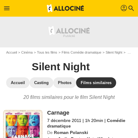
profil
menu
search
Accueil
Cinéma
Tous les films
Films Comédie dramatique
Silent Night
Les films similaires à "Silent Night"
Silent Night
Accueil
Casting
Photos
Films similaires
20 films similaires pour le film Silent Night
Carnage
7 décembre 2011
|
1h 20min
|
Comédie
dramatique
De
Roman Polanski