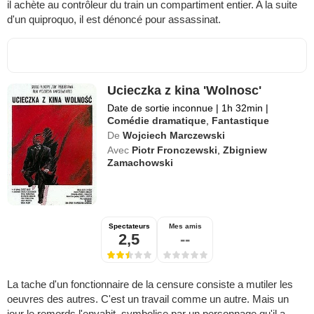
il achète au contrôleur du train un compartiment entier. A la suite
d'un quiproquo, il est dénoncé pour assassinat.
Ucieczka z kina 'Wolnosc'
Date de sortie inconnue
|
1h 32min
|
Comédie dramatique
,
Fantastique
De
Wojciech Marczewski
Avec
Piotr Fronczewski
,
Zbigniew
Zamachowski
Spectateurs
Mes amis
2,5
--
La tache d'un fonctionnaire de la censure consiste a mutiler les
oeuvres des autres. C'est un travail comme un autre. Mais un
jour le remords l'envahit, symbolise par un personnage qu'il a