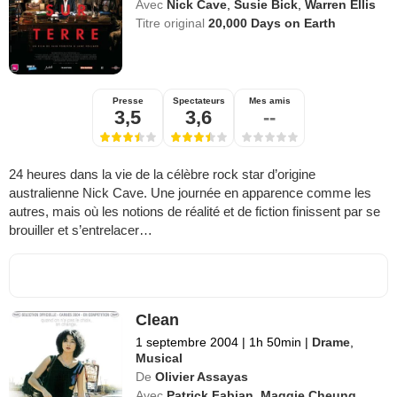
Avec
Nick Cave
,
Susie Bick
,
Warren Ellis
Titre original
20,000 Days on Earth
Presse
Spectateurs
Mes amis
3,5
3,6
--
24 heures dans la vie de la célèbre rock star d’origine
australienne Nick Cave. Une journée en apparence comme les
autres, mais où les notions de réalité et de fiction finissent par se
brouiller et s’entrelacer…
Clean
1 septembre 2004
|
1h 50min
|
Drame
,
Musical
De
Olivier Assayas
Avec
Patrick Fabian
,
Maggie Cheung
,