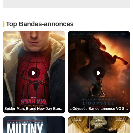
Top Bandes-annonces
Spider-Man: Brand New Day Bande-annonce VO STFR
L'Odyssée Bande-annonce VO STFR