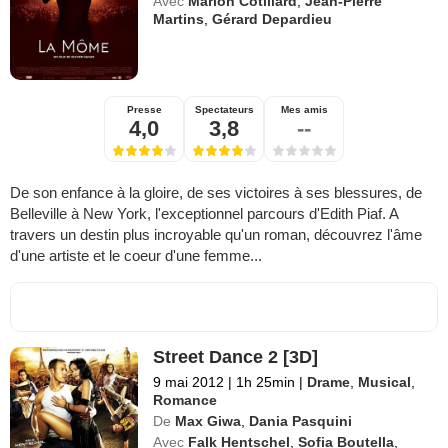
Avec
Marion Cotillard
,
Jean-Pierre
Martins
,
Gérard Depardieu
Presse
Spectateurs
Mes amis
4,0
3,8
--
De son enfance à la gloire, de ses victoires à ses blessures, de
Belleville à New York, l'exceptionnel parcours d'Edith Piaf. A
travers un destin plus incroyable qu'un roman, découvrez l'âme
d'une artiste et le coeur d'une femme...
Street Dance 2 [3D]
9 mai 2012
|
1h 25min
|
Drame
,
Musical
,
Romance
De
Max Giwa
,
Dania Pasquini
Avec
Falk Hentschel
,
Sofia Boutella
,