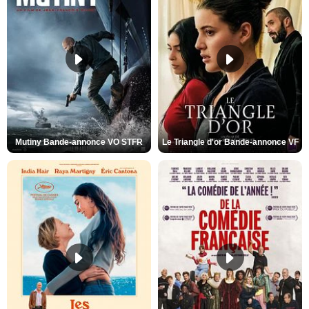
Mutiny Bande-annonce VO STFR
Le Triangle d'or Bande-annonce VF