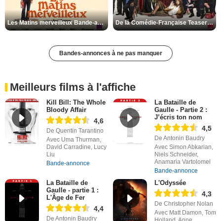
Les Matins merveilleux Bande-annonce VF
De la Comédie-Française Teaser VF
Bandes-annonces à ne pas manquer
Meilleurs films à l'affiche
Kill Bill: The Whole
La Bataille de
Bloody Affair
Gaulle - Partie 2 :
J’écris ton nom
4,6
4,5
De Quentin Tarantino
De Antonin Baudry
Avec Uma Thurman,
David Carradine, Lucy
Avec Simon Abkarian,
Liu
Niels Schneider,
Anamaria Vartolomei
Bande-annonce
Bande-annonce
La Bataille de
L'Odyssée
Gaulle - partie 1 :
4,3
L'Âge de Fer
De Christopher Nolan
4,4
Avec Matt Damon, Tom
De Antonin Baudry
Holland, Anne