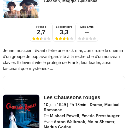
Gleeson
,
Maggie Gyllenhaal
Presse
Spectateurs
Mes amis
2,7
3,3
--
Jeune musicien rêvant d’être une rock star, Jon croise le chemin
d’un groupe de pop avant-gardiste à la recherche d’un nouveau
clavier. Il devient vite le protégé de Frank, leur leader, aussi
fascinant que mystérieux...
Les Chaussons rouges
10 juin 1949
|
2h 13min
|
Drame
,
Musical
,
Romance
De
Michael Powell
,
Emeric Pressburger
Avec
Anton Walbrook
,
Moira Shearer
,
Marius Goring