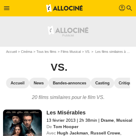
profil
menu
search
Accueil
Cinéma
Tous les films
Films Musical
VS.
Les films similaires à "VS."
VS.
Accueil
News
Bandes-annonces
Casting
Critiques
20 films similaires pour le film VS.
Les Misérables
13 février 2013
|
2h 38min
|
Drame
,
Musical
De
Tom Hooper
Avec
Hugh Jackman
,
Russell Crowe
,