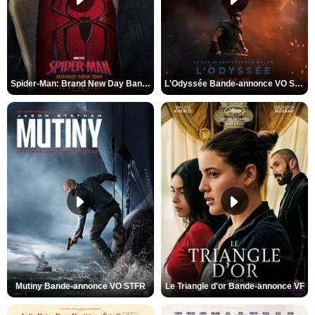
Spider-Man: Brand New Day Bande-annonce VO STFR
L'Odyssée Bande-annonce VO STFR
Mutiny Bande-annonce VO STFR
Le Triangle d'or Bande-annonce VF