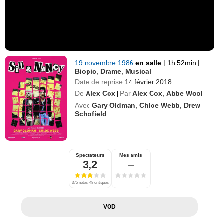
19 novembre 1986
en salle
|
1h 52min
|
Biopic
,
Drame
,
Musical
Date de reprise
14 février 2018
De
Alex Cox
Par
Alex Cox
,
Abbe Wool
|
Avec
Gary Oldman
,
Chloe Webb
,
Drew
Schofield
Spectateurs
Mes amis
3,2
--
375 notes, 48 critiques
VOD