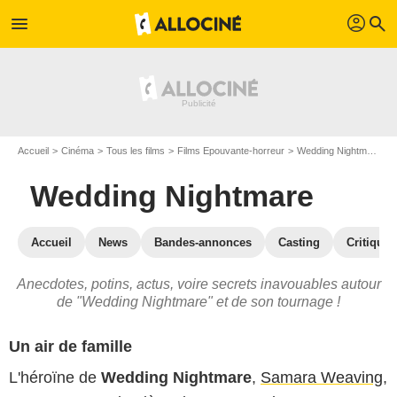
profil
menu
search
Accueil
Cinéma
Tous les films
Films Epouvante-horreur
Wedding Nightmare
Wedding Nightmare
Accueil
News
Bandes-annonces
Casting
Critiques
Anecdotes, potins, actus, voire secrets inavouables autour
de "Wedding Nightmare" et de son tournage !
Un air de famille
L'héroïne de
Wedding Nightmare
,
Samara Weaving
,