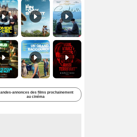
Juste pour une nuit Bande-annonce VO STFR
Un grand raccourci Bande-annonce VF
Undertone Bande-annonce VO STFR
andes-annonces des films prochainement
au cinéma