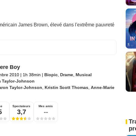
américain James Brown, élevé dans l'extrême pauvreté
ere Boy
mbre 2010
|
1h 38min
|
Biopic
,
Drame
,
Musical
 Taylor-Johnson
aron Taylor-Johnson
,
Kristin Scott Thomas
,
Anne-Marie
se
Spectateurs
Mes amis
5
3,7
--
Tr
pr