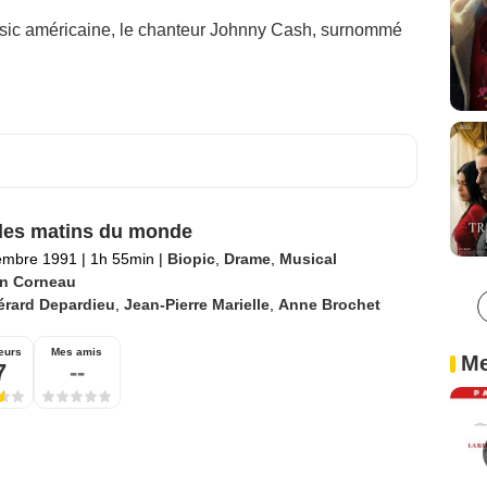
music américaine, le chanteur Johnny Cash, surnommé
les matins du monde
embre 1991
|
1h 55min
|
Biopic
,
Drame
,
Musical
in Corneau
érard Depardieu
,
Jean-Pierre Marielle
,
Anne Brochet
eurs
Mes amis
Me
7
--