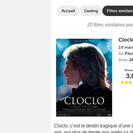
Accueil
Casting
Films similair
20 films similaires po
Clocl
14 mar
De
Flor
Avec
Jé
Pres
3,
Cloclo, c’est le destin tragique d’un
ans, qui plus de trente ans après sa d