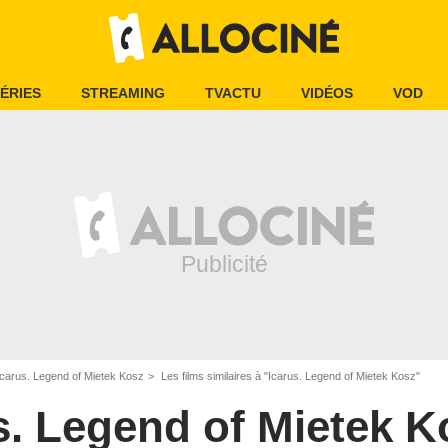
ÉRIES
STREAMING
TVACTU
VIDÉOS
VOD
Icarus. Legend of Mietek Kosz
Les films similaires à "Icarus. Legend of Mietek Kosz"
s. Legend of Mietek K