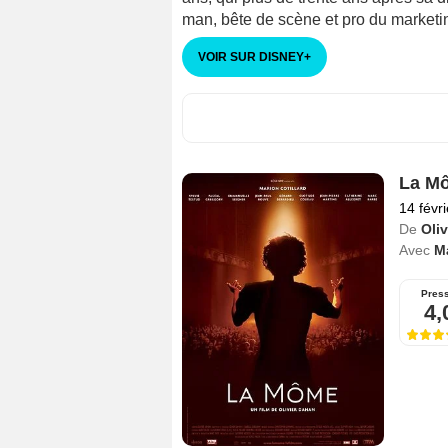
man, bête de scène et pro du marketin
VOIR SUR DISNEY
+
La M
14 févr
De
Oli
Avec
Ma
Pres
4,