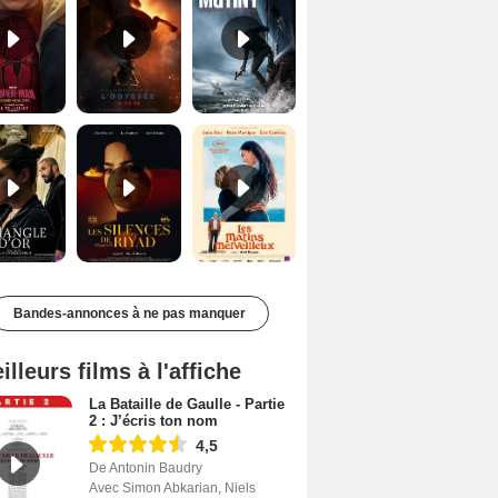
Le Triangle d'or Bande-annonce VF
Les Silences de Riyad Bande-annonce VO STFR
Les Matins merveilleux Bande-annonce VF
Bandes-annonces à ne pas manquer
illeurs films à l'affiche
La Bataille de Gaulle - Partie
2 : J’écris ton nom
4,5
De Antonin Baudry
Avec Simon Abkarian, Niels