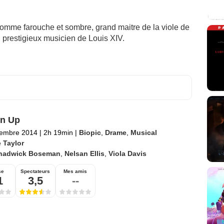
homme farouche et sombre, grand maitre de la viole de
 prestigieux musicien de Louis XIV.
n Up
tembre 2014
|
2h 19min
|
Biopic
,
Drame
,
Musical
 Taylor
hadwick Boseman
,
Nelsan Ellis
,
Viola Davis
se
Spectateurs
Mes amis
1
3,5
--