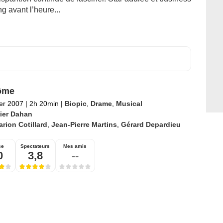
g avant l’heure...
ôme
ier 2007
|
2h 20min
|
Biopic
,
Drame
,
Musical
vier Dahan
rion Cotillard
,
Jean-Pierre Martins
,
Gérard Depardieu
se
Spectateurs
Mes amis
0
3,8
--