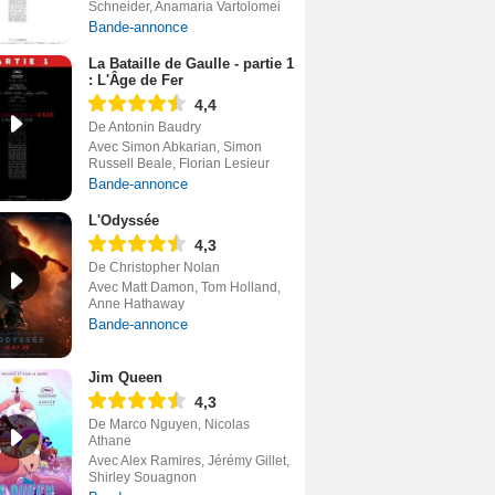
Schneider, Anamaria Vartolomei
Bande-annonce
La Bataille de Gaulle - partie 1
: L'Âge de Fer
4,4
De Antonin Baudry
Avec Simon Abkarian, Simon
Russell Beale, Florian Lesieur
Bande-annonce
L'Odyssée
4,3
De Christopher Nolan
Avec Matt Damon, Tom Holland,
Anne Hathaway
Bande-annonce
Jim Queen
4,3
De Marco Nguyen, Nicolas
Athane
Avec Alex Ramires, Jérémy Gillet,
Shirley Souagnon