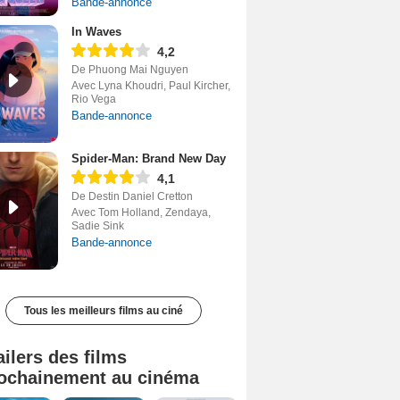
Bande-annonce
In Waves
4,2
De Phuong Mai Nguyen
Avec Lyna Khoudri, Paul Kircher,
Rio Vega
Bande-annonce
Spider-Man: Brand New Day
4,1
De Destin Daniel Cretton
Avec Tom Holland, Zendaya,
Sadie Sink
Bande-annonce
Tous les meilleurs films au ciné
ailers des films
ochainement au cinéma
Tombé du ciel Bande-annonce VF
La fin d’Oak Street Bande-annonce VO STFR
Soudain Bande-annonce VF STFR