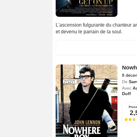
L'ascension fulgurante du chanteur 
et devenu le parrain de la soul.
Nowh
8 déce
De
Sam
Avec
A
Duff
Pres
2,