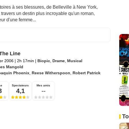
toires à ses blessures, de Belleville à New York,
A travers un destin plus incroyable qu'un roman,
eur d'une femme...
The Line
ier 2006
|
2h 17min
|
Biopic
,
Drame
,
Musical
es Mangold
oaquin Phoenix
,
Reese Witherspoon
,
Robert Patrick
se
Spectateurs
Mes amis
8
4,1
--
To