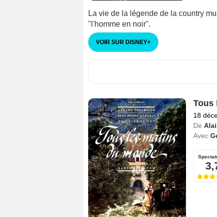
La vie de la légende de la country 
"l'homme en noir".
VOIR SUR DISNEY
+
Tous 
18 déc
De
Ala
Avec
G
Spectat
3,