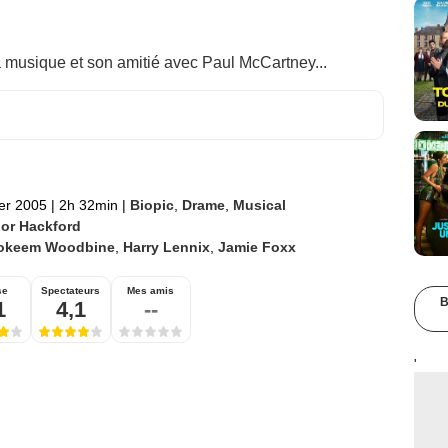
 musique et son amitié avec Paul McCartney...
ier 2005
|
2h 32min
|
Biopic
,
Drame
,
Musical
lor Hackford
okeem Woodbine
,
Harry Lennix
,
Jamie Foxx
se
Spectateurs
Mes amis
B
1
4,1
--
'