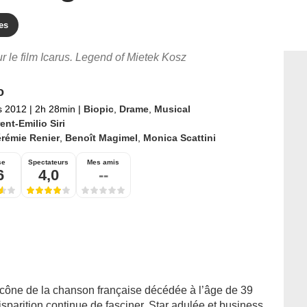
es
ur le film Icarus. Legend of Mietek Kosz
o
s 2012
|
2h 28min
|
Biopic
,
Drame
,
Musical
ent-Emilio Siri
rémie Renier
,
Benoît Magimel
,
Monica Scattini
se
Spectateurs
Mes amis
6
4,0
--
e icône de la chanson française décédée à l’âge de 39
isparition continue de fasciner. Star adulée et business