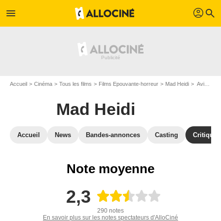
profil
menu
search
Accueil
Cinéma
Tous les films
Films Epouvante-horreur
Mad Heidi
Avis sur Mad Heidi
Mad Heidi
Accueil
News
Bandes-annonces
Casting
Critiques
Note moyenne
2,3
290 notes
En savoir plus sur les notes spectateurs d'AlloCiné