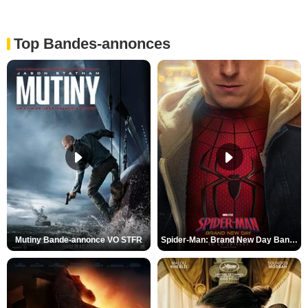
Top Bandes-annonces
Mutiny Bande-annonce VO STFR
Spider-Man: Brand New Day Bande-annonce VO STFR