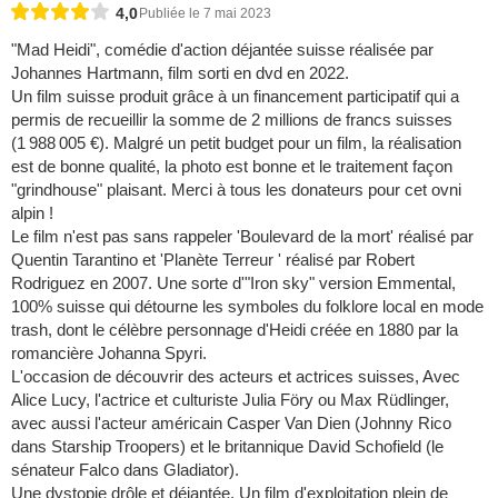
4,0
Publiée le 7 mai 2023
"Mad Heidi", comédie d'action déjantée suisse réalisée par
Johannes Hartmann, film sorti en dvd en 2022.
Un film suisse produit grâce à un financement participatif qui a
permis de recueillir la somme de 2 millions de francs suisses
(1 988 005 €). Malgré un petit budget pour un film, la réalisation
est de bonne qualité, la photo est bonne et le traitement façon
"grindhouse" plaisant. Merci à tous les donateurs pour cet ovni
alpin !
Le film n'est pas sans rappeler 'Boulevard de la mort' réalisé par
Quentin Tarantino et 'Planète Terreur ' réalisé par Robert
Rodriguez en 2007. Une sorte d'"Iron sky" version Emmental,
100% suisse qui détourne les symboles du folklore local en mode
trash, dont le célèbre personnage d'Heidi créée en 1880 par la
romancière Johanna Spyri.
L'occasion de découvrir des acteurs et actrices suisses, Avec
Alice Lucy, l'actrice et culturiste Julia Föry ou Max Rüdlinger,
avec aussi l'acteur américain Casper Van Dien (Johnny Rico
dans Starship Troopers) et le britannique David Schofield (le
sénateur Falco dans Gladiator).
Une dystopie drôle et déjantée. Un film d'exploitation plein de