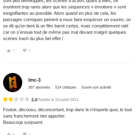
sont peu développés, les scènes d'action, quant à elles, se
montrent trop rares alors que les séquences « émotions » sont
insignifiantes au possible. Alors quand en plus de cela, les
passages comiques peinent à nous faire esquisser un sourire, on
se dit qu’on tient là un film barré certes, mais complètement raté
car on s’ennuie tout de même pas mal devant malgré quelques
scènes trash du plus bel effet !
3
1
lmc-3
307 abonnés
514 critiques
Suivre son activité
2,0
Publiée le 10 juillet 2023
Foutoir, décousu, déconcertant, trop dans le n'importe quoi, le tout
sans franchement rien apporter.
Beaucoup surjouent.
4
3