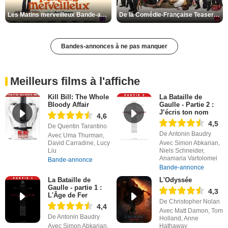
Les Matins merveilleux Bande-annonce VF
De la Comédie-Française Teaser VF
Bandes-annonces à ne pas manquer
Meilleurs films à l'affiche
Kill Bill: The Whole
La Bataille de
Bloody Affair
Gaulle - Partie 2 :
J’écris ton nom
4,6
4,5
De Quentin Tarantino
De Antonin Baudry
Avec Uma Thurman,
David Carradine, Lucy
Avec Simon Abkarian,
Liu
Niels Schneider,
Anamaria Vartolomei
Bande-annonce
Bande-annonce
La Bataille de
L'Odyssée
Gaulle - partie 1 :
4,3
L'Âge de Fer
De Christopher Nolan
4,4
Avec Matt Damon, Tom
De Antonin Baudry
Holland, Anne
Avec Simon Abkarian,
Hathaway