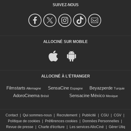
SUIVEZ-NOUS
ALLOCINÉ SUR MOBILE
ALLOCINÉ À L'ÉTRANGER
Filmstarts
SensaCine
Beyazperde
Allemagne
Espagne
Turquie
AdoroCinema
Sensacine México
Brésil
Mexique
Contact
|
Qui sommes-nous
|
Recrutement
|
Publicité
|
CGU
|
CGV
|
Politique de cookies
|
Préférences cookies
|
Données Personnelles
|
Revue de presse
|
Charte d'écriture
|
Les services AlloCiné
|
Gérer Utiq