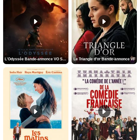
L'Odyssée Bande-annonce VO STFR
Le Triangle d'or Bande-annonce VF