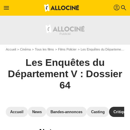
profil
menu
search
Accueil
Cinéma
Tous les films
Films Policier
Les Enquêtes du Département V : Dossier 64
Les Enquêtes du
Département V : Dossier
64
Accueil
News
Bandes-annonces
Casting
Critiques