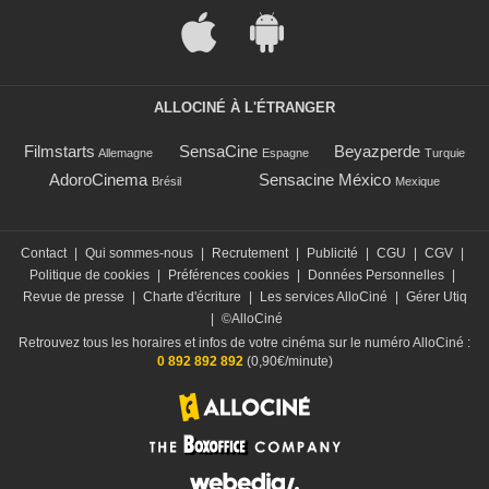
ALLOCINÉ À L'ÉTRANGER
Filmstarts
SensaCine
Beyazperde
Allemagne
Espagne
Turquie
AdoroCinema
Sensacine México
Brésil
Mexique
Contact
|
Qui sommes-nous
|
Recrutement
|
Publicité
|
CGU
|
CGV
|
Politique de cookies
|
Préférences cookies
|
Données Personnelles
|
Revue de presse
|
Charte d'écriture
|
Les services AlloCiné
|
Gérer Utiq
|
©AlloCiné
Retrouvez tous les horaires et infos de votre cinéma sur le numéro AlloCiné :
0 892 892 892
(0,90€/minute)