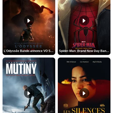
L'Odyssée Bande-annonce VO STFR
Spider-Man: Brand New Day Bande-annonce VO STFR