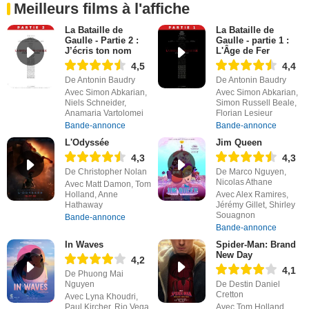
Meilleurs films à l'affiche
La Bataille de
La Bataille de
Gaulle - Partie 2 :
Gaulle - partie 1 :
J’écris ton nom
L'Âge de Fer
4,5
4,4
De Antonin Baudry
De Antonin Baudry
Avec Simon Abkarian,
Avec Simon Abkarian,
Niels Schneider,
Simon Russell Beale,
Anamaria Vartolomei
Florian Lesieur
Bande-annonce
Bande-annonce
L'Odyssée
Jim Queen
4,3
4,3
De Christopher Nolan
De Marco Nguyen,
Nicolas Athane
Avec Matt Damon, Tom
Holland, Anne
Avec Alex Ramires,
Hathaway
Jérémy Gillet, Shirley
Souagnon
Bande-annonce
Bande-annonce
In Waves
Spider-Man: Brand
New Day
4,2
4,1
De Phuong Mai
Nguyen
De Destin Daniel
Cretton
Avec Lyna Khoudri,
Paul Kircher, Rio Vega
Avec Tom Holland,