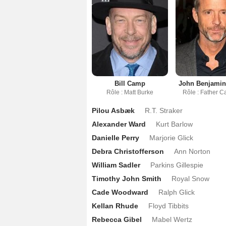
Bill Camp
John Benjamin
Rôle : Matt Burke
Rôle : Father C
Pilou Asbæk
R.T. Straker
Alexander Ward
Kurt Barlow
Danielle Perry
Marjorie Glick
Debra Christofferson
Ann Norton
William Sadler
Parkins Gillespie
Timothy John Smith
Royal Snow
Cade Woodward
Ralph Glick
Kellan Rhude
Floyd Tibbits
Rebecca Gibel
Mabel Wertz