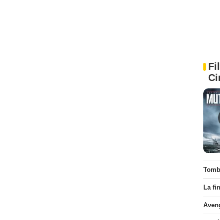
Fi
Ci
Tombé
La fi
Aven