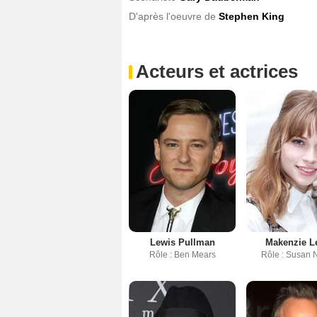
D'après l'oeuvre de
Stephen King
Acteurs et actrices
Lewis Pullman
Makenzie L
Rôle : Ben Mears
Rôle : Susan 