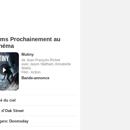
lms Prochainement au
néma
Mutiny
de Jean-François Richet
avec Jason Statham, Annabelle
Wallis
Film - Action
Bande-annonce
 du ciel
n d’Oak Street
gers: Doomsday