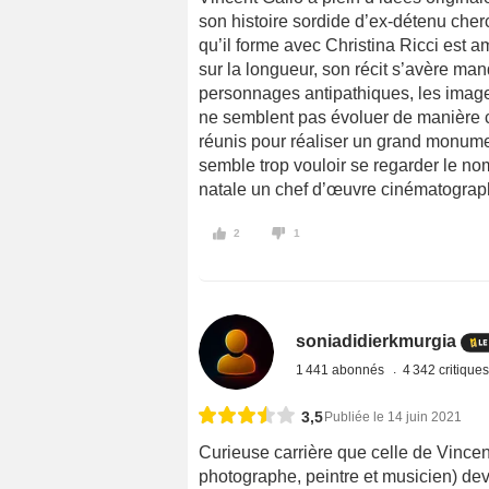
son histoire sordide d’ex-détenu che
qu’il forme avec Christina Ricci est 
sur la longueur, son récit s’avère man
personnages antipathiques, les images
ne semblent pas évoluer de manière c
réunis pour réaliser un grand monume
semble trop vouloir se regarder le nomb
natale un chef d’œuvre cinématograp
2
1
soniadidierkmurgia
1 441 abonnés
4 342 critique
3,5
Publiée le 14 juin 2021
Curieuse carrière que celle de Vincent 
photographe, peintre et musicien) de