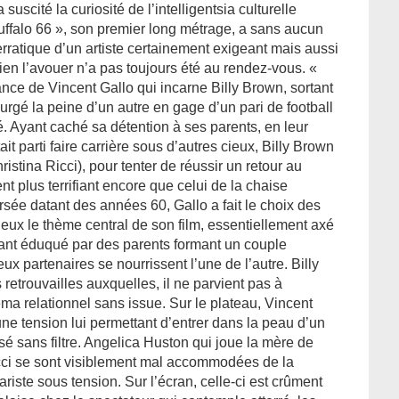
scité la curiosité de l’intelligentsia culturelle
ffalo 66 », son premier long métrage, a sans aucun
erratique d’un artiste certainement exigeant mais aussi
 bien l’avouer n’a pas toujours été au rendez-vous. «
ance de Vincent Gallo qui incarne Billy Brown, sortant
urgé la peine d’un autre en gage d’un pari de football
. Ayant caché sa détention à ses parents, en leur
tait parti faire carrière sous d’autres cieux, Billy Brown
stina Ricci), pour tenter de réussir un retour au
nt plus terrifiant encore que celui de la chaise
ersée datant des années 60, Gallo a fait le choix des
mieux le thème central de son film, essentiellement axé
fant éduqué par des parents formant un couple
x partenaires se nourrissent l’une de l’autre. Billy
retrouvailles auxquelles, il ne parvient pas à
ma relationnel sans issue. Sur le plateau, Vincent
 une tension lui permettant d’entrer dans la peau d’un
 sans filtre. Angelica Huston qui joue la mère de
cci se sont visiblement mal accommodées de la
ariste sous tension. Sur l’écran, celle-ci est crûment