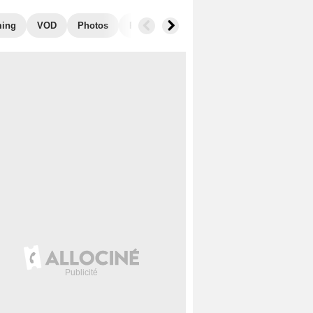
ming
VOD
Photos
Récompenses
Films similaires