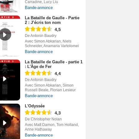
Carradine, Lucy Liu
Bande-annonce
La Bataille de Gaulle - Partie
2 : J’écris ton nom
4,5
De Antonin Baudry
Avec Simon Abkarian, Niels
Schneider, Anamaria Vartolomei
Bande-annonce
La Bataille de Gaulle - partie 1
: L'Âge de Fer
4,4
De Antonin Baudry
Avec Simon Abkarian, Simon
Russell Beale, Florian Lesieur
Bande-annonce
L'Odyssée
4,3
De Christopher Nolan
Avec Matt Damon, Tom Holland,
Anne Hathaway
Bande-annonce