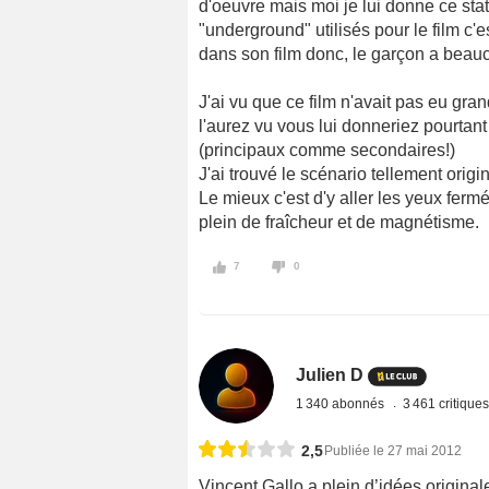
d'oeuvre mais moi je lui donne ce sta
"underground" utilisés pour le film c'e
dans son film donc, le garçon a beauc
J'ai vu que ce film n'avait pas eu gra
l'aurez vu vous lui donneriez pourtant
(principaux comme secondaires!)
J'ai trouvé le scénario tellement origi
Le mieux c'est d'y aller les yeux ferm
plein de fraîcheur et de magnétisme.
7
0
Julien D
1 340 abonnés
3 461 critique
2,5
Publiée le 27 mai 2012
Vincent Gallo a plein d’idées origina