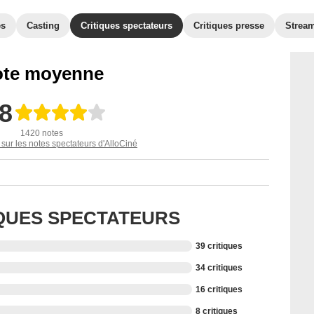
es
Casting
Critiques spectateurs
Critiques presse
Strea
te moyenne
,8
1420 notes
 sur les notes spectateurs d'AlloCiné
IQUES SPECTATEURS
39 critiques
34 critiques
16 critiques
8 critiques