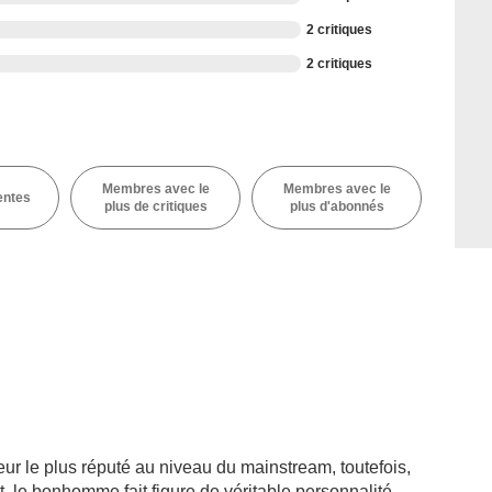
2 critiques
2 critiques
Membres avec le
Membres avec le
entes
plus de critiques
plus d'abonnés
teur le plus réputé au niveau du mainstream, toutefois,
 le bonhomme fait figure de véritable personnalité