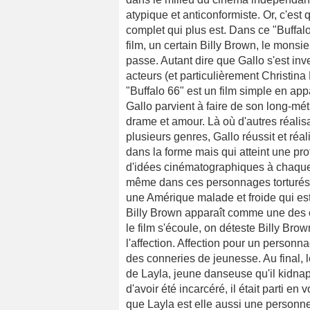
atypique et anticonformiste. Or, c'est 
complet qui plus est. Dans ce "Buffalo
film, un certain Billy Brown, le monsie
passe. Autant dire que Gallo s'est inve
acteurs (et particulièrement Christina 
"Buffalo 66" est un film simple en a
Gallo parvient à faire de son long-mét
drame et amour. Là où d'autres réalis
plusieurs genres, Gallo réussit et réa
dans la forme mais qui atteint une prof
d'idées cinématographiques à chaque 
même dans ces personnages torturés, pa
une Amérique malade et froide qui es
Billy Brown apparaît comme une des 
le film s'écoule, on déteste Billy Br
l'affection. Affection pour un person
des conneries de jeunesse. Au final, l
de Layla, jeune danseuse qu'il kidnapp
d'avoir été incarcéré, il était parti en
que Layla est elle aussi une personn