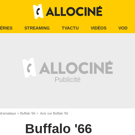
ÉRIES
STREAMING
TVACTU
VIDÉOS
VOD
dramatique
Buffalo '66
Avis sur Buffalo '66
Buffalo '66