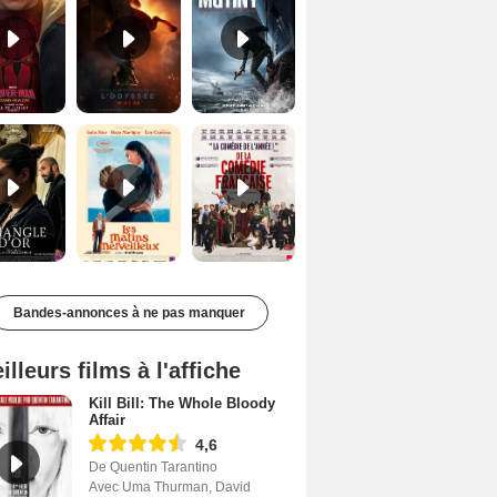
Le Triangle d'or Bande-annonce VF
Les Matins merveilleux Bande-annonce VF
De la Comédie-Française Teaser VF
Bandes-annonces à ne pas manquer
illeurs films à l'affiche
Kill Bill: The Whole Bloody
Affair
4,6
De Quentin Tarantino
Avec Uma Thurman, David