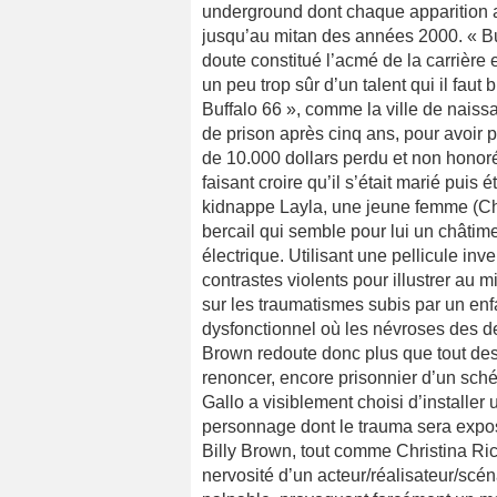
underground dont chaque apparition a su
jusqu’au mitan des années 2000. « Bu
doute constitué l’acmé de la carrière 
un peu trop sûr d’un talent qui il faut
Buffalo 66 », comme la ville de naiss
de prison après cinq ans, pour avoir p
de 10.000 dollars perdu et non honoré
faisant croire qu’il s’était marié puis é
kidnappe Layla, une jeune femme (Chri
bercail qui semble pour lui un châtime
électrique. Utilisant une pellicule inv
contrastes violents pour illustrer au 
sur les traumatismes subis par un en
dysfonctionnel où les névroses des deu
Brown redoute donc plus que tout des 
renoncer, encore prisonnier d’un sché
Gallo a visiblement choisi d’installer
personnage dont le trauma sera exposé
Billy Brown, tout comme Christina Ri
nervosité d’un acteur/réalisateur/scén