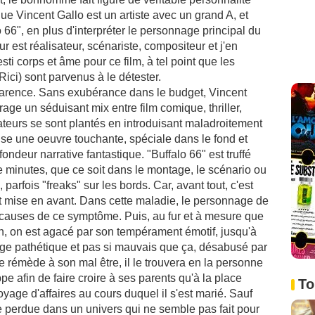
que Vincent Gallo est un artiste avec un grand A, et
 66", en plus d'interpréter le personnage principal du
ur est réalisateur, scénariste, compositeur et j'en
sti corps et âme pour ce film, à tel point que les
Rici) sont parvenus à le détester.
pparence. Sans exubérance dans le budget, Vincent
rage un séduisant mix entre film comique, thriller,
ateurs se sont plantés en introduisant maladroitement
lise une oeuvre touchante, spéciale dans le fond et
ondeur narrative fantastique. "Buffalo 66" est truffé
minutes, que ce soit dans le montage, le scénario ou
rfois "freaks" sur les bords. Car, avant tout, c'est
t mise en avant. Dans cette maladie, le personnage de
causes de ce symptôme. Puis, au fur et à mesure que
own, on est agacé par son tempérament émotif, jusqu'à
nage pathétique et pas si mauvais que ça, désabusé par
e rémède à son mal être, il le trouvera en la personne
e afin de faire croire à ses parents qu'à la place
To
 voyage d'affaires au cours duquel il s'est marié. Sauf
e perdue dans un univers qui ne semble pas fait pour