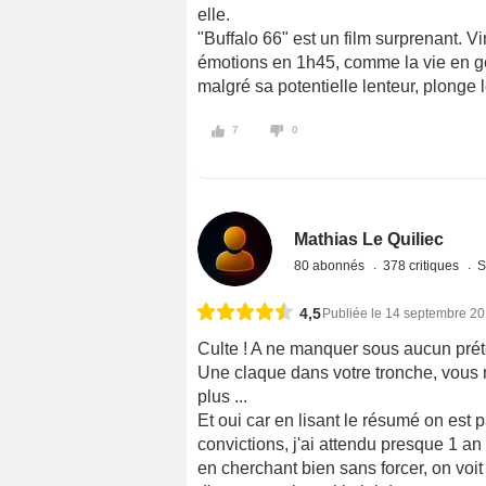
elle.
"Buffalo 66" est un film surprenant. Vi
émotions en 1h45, comme la vie en gé
malgré sa potentielle lenteur, plonge
7
0
Mathias Le Quiliec
80 abonnés
378 critiques
S
4,5
Publiée le 14 septembre 2
Culte ! A ne manquer sous aucun prét
Une claque dans votre tronche, vous 
plus ...
Et oui car en lisant le résumé on est 
convictions, j'ai attendu presque 1 an
en cherchant bien sans forcer, on voit