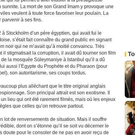
lam sunnite. La mort de son Grand Imam y provoque une
iles veulent à toute force favoriser leur poulain. La
 parvenir à ses fins.
 à Stockholm d’un père égyptien, qui avait fui le
se, s’était fait connaître du grand public en signant
lm noir qui ne m’avait qu’à moitié convaincu. Très
il stigmatisait la corruption, il avait dû tourner son film
To
n de la mosquée Süleymaniye à Istanbul qu’il a dû
 lui aussi l’Egypte du Prophète et du Pharaon (pour
epel), son autoritarisme, ses coups tordus.
eaucoup plus alléchant que le titre original anglais
espionnage. Son principal attrait est son exotisme. Il
un lieu qui ont été rarement filmés, mais où les enjeux
ègles que celles qu’on retrouve partout.
 lot de renversements de situation. Mais il souffre
édible, dont on s’étonne qu’il se soit vu décerner le
s doute pour le consoler de ne pas en avoir reçu de