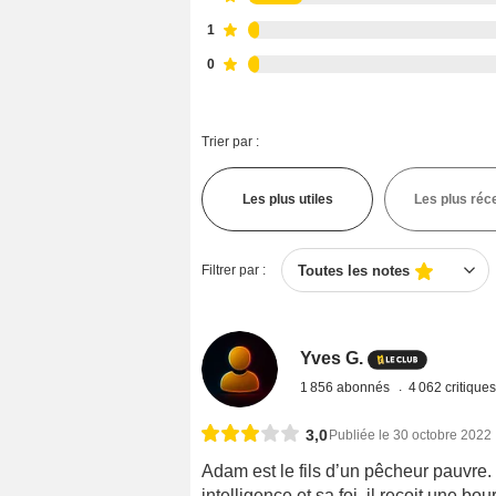
1
0
Trier par :
Les plus utiles
Les plus réc
Filtrer par :
Toutes les notes
Yves G.
1 856 abonnés
4 062 critique
3,0
Publiée le 30 octobre 2022
Adam est le fils d’un pêcheur pauvre.
intelligence et sa foi, il reçoit une bo