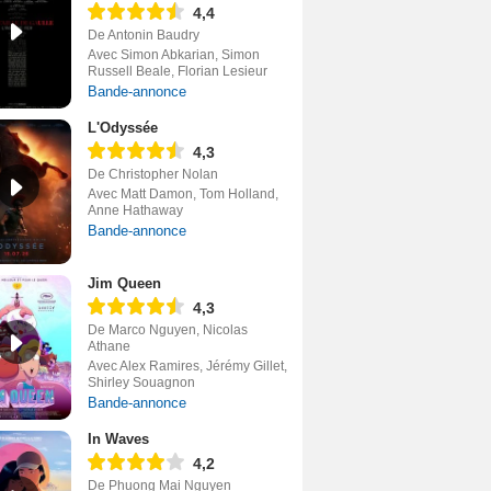
4,4
De Antonin Baudry
Avec Simon Abkarian, Simon
Russell Beale, Florian Lesieur
Bande-annonce
L'Odyssée
4,3
De Christopher Nolan
Avec Matt Damon, Tom Holland,
Anne Hathaway
Bande-annonce
Jim Queen
4,3
De Marco Nguyen, Nicolas
Athane
Avec Alex Ramires, Jérémy Gillet,
Shirley Souagnon
Bande-annonce
In Waves
4,2
De Phuong Mai Nguyen