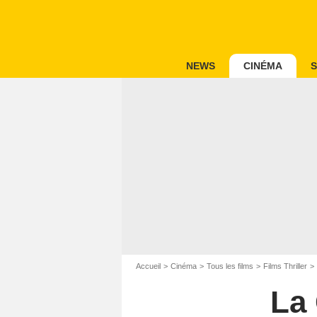
NEWS
CINÉMA
S
Accueil
Cinéma
Tous les films
Films Thriller
La 