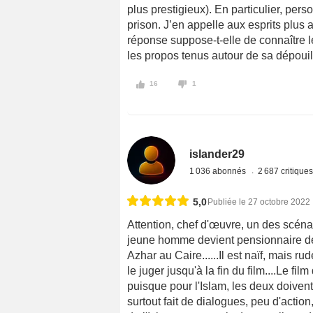
plus prestigieux). En particulier, pers
prison. J’en appelle aux esprits plus a
réponse suppose-t-elle de connaître l
les propos tenus autour de sa dépouil
16
1
islander29
1 036 abonnés
2 687 critique
5,0
Publiée le 27 octobre 2022
Attention, chef d'œuvre, un des scénari
jeune homme devient pensionnaire de 
Azhar au Caire......Il est naïf, mais r
le juger jusqu'à la fin du film....Le fil
puisque pour l'Islam, les deux doivent s
surtout fait de dialogues, peu d'actio