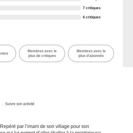
7 critiques
6 critiques
Membres avec le
Membres avec le
entes
plus de critiques
plus d'abonnés
s
Suivre son activité
 Repéré par l’imam de son village pour son
urse qui lui permet d’aller étudier à la prestigieuse