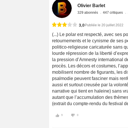
Olivier Barlet
329 abonnés
447 critiques
3,0
Publiée le 20 juillet 2022
(...) Le polar est respecté, avec ses 
retournements et le cynisme de ses p
politico-religieuse caricaturée sans q
lourde répression de la liberté d’expr
la pression d’Amnesty international 
procès. Les décors et costumes, l’app
mobilisent nombre de figurants, les d
psalmodie peuvent fasciner mais renfo
aussi et surtout creusée par la volont
narrative qui tient en haleine) sans vr
autant que l’accumulation des thèmes,
(extrait du compte-rendu du festival 
9
0