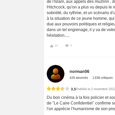
de l'Islam, aux appels des muzlinn , 
Hitchcock, qu'on a plus vu depuis le 
sobriété, du rythme, et un scénario d
à la situation de ce jeune homme, qui 
due aux pouvoirs politiques et religie
dans un tel engrenage, il y va de votr
hésitation.....
23
5
norman06
428 abonnés
1 838 critiques
3,5
Publiée le 2 novembre 202
Du bon cinéma à la fois policier et so
de "Le Caire Confidentiel" confirme s
l'on apprécie l'humanisme de son pro