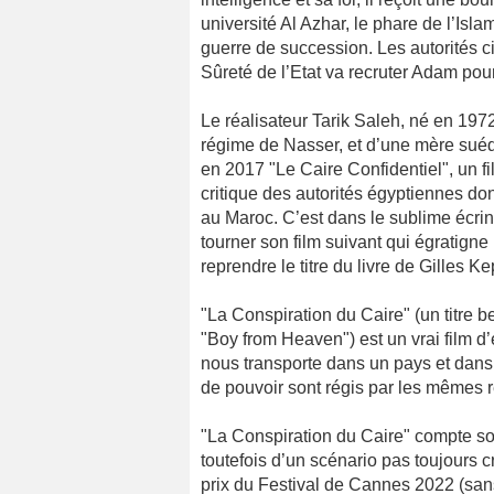
université Al Azhar, le phare de l’Is
guerre de succession. Les autorités civ
Sûreté de l’Etat va recruter Adam pour
Le réalisateur Tarik Saleh, né en 1972
régime de Nasser, et d’une mère suédoi
en 2017 "Le Caire Confidentiel", un fi
critique des autorités égyptiennes dont 
au Maroc. C’est dans le sublime écri
tourner son film suivant qui égratigne
reprendre le titre du livre de Gilles K
"La Conspiration du Caire" (un titre b
"Boy from Heaven") est un vrai film d’
nous transporte dans un pays et dans 
de pouvoir sont régis par les mêmes r
"La Conspiration du Caire" compte son
toutefois d’un scénario pas toujours cr
prix du Festival de Cannes 2022 (san