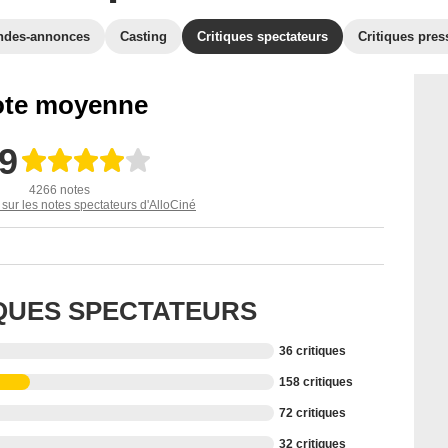
ndes-annonces
Casting
Critiques spectateurs
Critiques pres
te moyenne
,9
4266 notes
 sur les notes spectateurs d'AlloCiné
IQUES SPECTATEURS
36 critiques
158 critiques
72 critiques
32 critiques