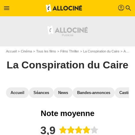
profil
menu
search
Accueil
Cinéma
Tous les films
Films Thriller
La Conspiration du Caire
Avis La Conspiration du Caire
La Conspiration du Caire
Accueil
Séances
News
Bandes-annonces
Casting
Note moyenne
3,9