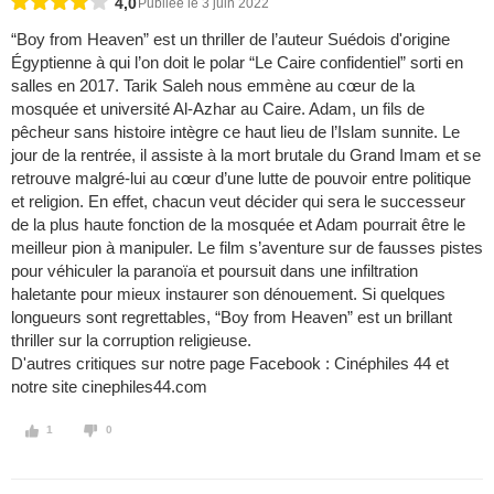
4,0
Publiée le 3 juin 2022
“Boy from Heaven” est un thriller de l’auteur Suédois d'origine
Égyptienne à qui l’on doit le polar “Le Caire confidentiel” sorti en
salles en 2017. Tarik Saleh nous emmène au cœur de la
mosquée et université Al-Azhar au Caire. Adam, un fils de
pêcheur sans histoire intègre ce haut lieu de l’Islam sunnite. Le
jour de la rentrée, il assiste à la mort brutale du Grand Imam et se
retrouve malgré-lui au cœur d’une lutte de pouvoir entre politique
et religion. En effet, chacun veut décider qui sera le successeur
de la plus haute fonction de la mosquée et Adam pourrait être le
meilleur pion à manipuler. Le film s’aventure sur de fausses pistes
pour véhiculer la paranoïa et poursuit dans une infiltration
haletante pour mieux instaurer son dénouement. Si quelques
longueurs sont regrettables, “Boy from Heaven” est un brillant
thriller sur la corruption religieuse.
D'autres critiques sur notre page Facebook : Cinéphiles 44 et
notre site cinephiles44.com
1
0