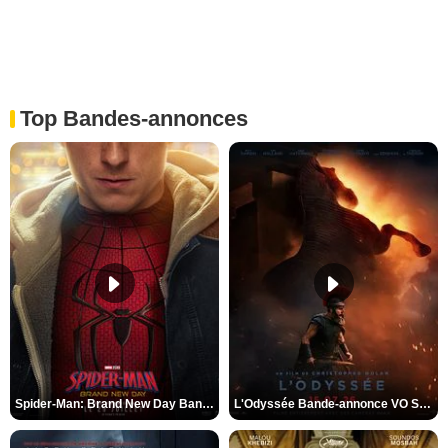
Top Bandes-annonces
Spider-Man: Brand New Day Bande-annonce VO STFR
L'Odyssée Bande-annonce VO STFR