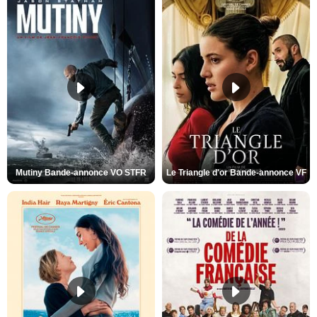
Mutiny Bande-annonce VO STFR
Le Triangle d'or Bande-annonce VF