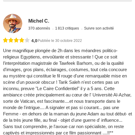
Michel C.
370 abonnés
1 813 critiques
Suivre son activité
4,0
Publiée le 30 octobre 2022
Une magnifique plongée de 2h dans les méandres politico-
religieux Egyptiens, envoûtante et stressante ! Que ce soit
l’interprétation magistrale de Tawfeek Barhom, ou de la qualité
d'images, gros plans, éclairages, costumes, tout cela concoure
au mystère qui constitue le fil rouge d'une remarquable mise en
scène d'un pouvoir obscur ! Tarik Saleh n'est certes pas un
inconnu, preuve "Le Caire Confidentiel" il y a 5 ans. Cette
ambiance créée principalement au cœur de l' Université Al-Azhar,
sorte de Vatican, est fascinante....et nous transporte dans le
monde de l'intrigue.... A signaler et pas si courant... pas une
Femme - en dehors de la maman du jeune Adam au tout début- et
de la très jeune fille, au final - objet d'une guerre d' influence...
Sans tout comprendre, je l'avoue car non spécialiste, on reste
captivés et impressionnés par ce film passionnant ....!!**