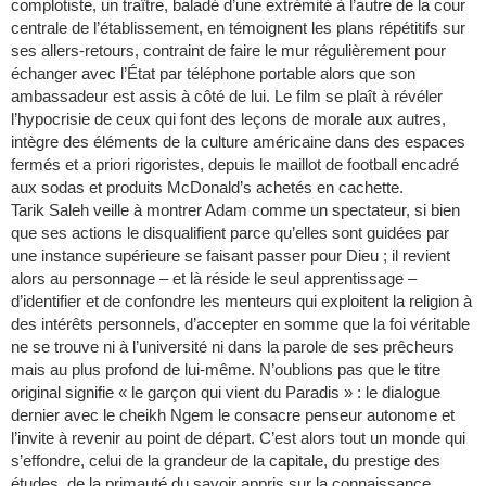
complotiste, un traître, baladé d’une extrémité à l’autre de la cour
centrale de l’établissement, en témoignent les plans répétitifs sur
ses allers-retours, contraint de faire le mur régulièrement pour
échanger avec l’État par téléphone portable alors que son
ambassadeur est assis à côté de lui. Le film se plaît à révéler
l’hypocrisie de ceux qui font des leçons de morale aux autres,
intègre des éléments de la culture américaine dans des espaces
fermés et a priori rigoristes, depuis le maillot de football encadré
aux sodas et produits McDonald’s achetés en cachette.
Tarik Saleh veille à montrer Adam comme un spectateur, si bien
que ses actions le disqualifient parce qu’elles sont guidées par
une instance supérieure se faisant passer pour Dieu ; il revient
alors au personnage – et là réside le seul apprentissage –
d’identifier et de confondre les menteurs qui exploitent la religion à
des intérêts personnels, d’accepter en somme que la foi véritable
ne se trouve ni à l’université ni dans la parole de ses prêcheurs
mais au plus profond de lui-même. N’oublions pas que le titre
original signifie « le garçon qui vient du Paradis » : le dialogue
dernier avec le cheikh Ngem le consacre penseur autonome et
l’invite à revenir au point de départ. C’est alors tout un monde qui
s’effondre, celui de la grandeur de la capitale, du prestige des
études, de la primauté du savoir appris sur la connaissance