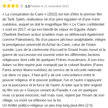
3,5
Publiée le 21 novembre 2022
« La conspiration du Caire » (2022) est loin d’être le premier film
de Tarik Saleh, réalisateur né d’un père égyptien et d’une mère
suédoise, auquel on doit le magnifique film « Le Caire confidentiel
» sorti en 2017, et qui est interdit de séjour en Egypte. Adam
(Tawfeek Barhom acteur israélien mais se définissant également
comme Palestinien), fils d’un pauvre pêcheur analphabète, intègre
la prestigieuse université Al-Azhar du Caire, cœur de l'Islam
sunnite. Lors de la cérémonie d’accueil le Grand Imam meurt et la
guerre de succession est ouverte entre les différentes factions
religieuses dont celle de quelques Frères musulmans. A son insu
Adam va être repéré puis manipulé par le colonel Ibrahim (Fares
Fares acteur libano-suédois) du service de la sécurité nationale
car dans ce pays, il faut qu’il y ait une concordance entre le
pouvoir religieux et le pouvoir politique, l’un et l’autre s’appuyant
sur la puissance et la force de l’autre. A noter que le titre originel
du film est un « Garçon venant du Paradis » car en quelques
mois ce jeune innocent, naïf mais rusé, repéré par l’Imam de son
village, va mûrir sa réflexion sur la foi.
Un thriller politico-religieux un peu trop long peut-être (2 h)