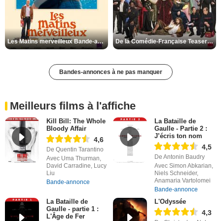
Les Matins merveilleux Bande-annonce VF
De la Comédie-Française Teaser VF
Bandes-annonces à ne pas manquer
Meilleurs films à l'affiche
Kill Bill: The Whole
La Bataille de
Bloody Affair
Gaulle - Partie 2 :
J’écris ton nom
4,6
4,5
De Quentin Tarantino
De Antonin Baudry
Avec Uma Thurman,
David Carradine, Lucy
Avec Simon Abkarian,
Liu
Niels Schneider,
Anamaria Vartolomei
Bande-annonce
Bande-annonce
La Bataille de
L'Odyssée
Gaulle - partie 1 :
4,3
L'Âge de Fer