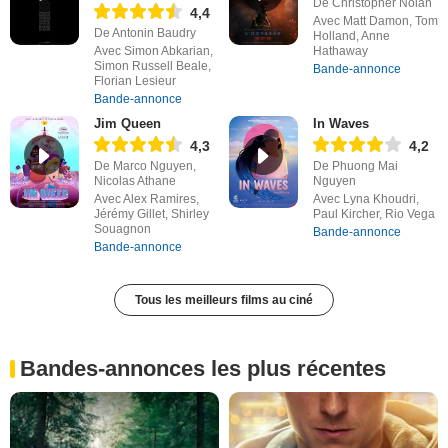
De Christopher Nolan
4,4
Avec Matt Damon, Tom
De Antonin Baudry
Holland, Anne
Avec Simon Abkarian,
Hathaway
Simon Russell Beale,
Bande-annonce
Florian Lesieur
Bande-annonce
Jim Queen
In Waves
4,3
4,2
De Marco Nguyen,
De Phuong Mai
Nicolas Athane
Nguyen
Avec Alex Ramires,
Avec Lyna Khoudri,
Jérémy Gillet, Shirley
Paul Kircher, Rio Vega
Souagnon
Bande-annonce
Bande-annonce
Tous les meilleurs films au ciné
Bandes-annonces les plus récentes