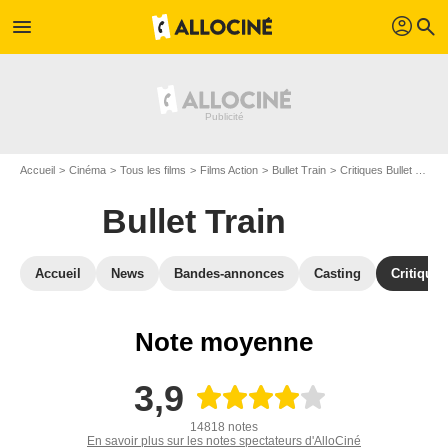
profil
menu
search
Accueil
Cinéma
Tous les films
Films Action
Bullet Train
Critiques Bullet Train
Bullet Train
Accueil
News
Bandes-annonces
Casting
Critiques
Note moyenne
3,9
14818 notes
En savoir plus sur les notes spectateurs d'AlloCiné