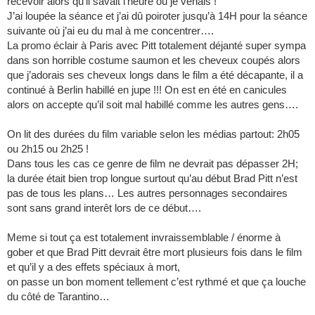
recevoir alors qu’il savait l’heure où je venais !
J’ai loupée la séance et j’ai dû poiroter jusqu’à 14H pour la séance
suivante où j’ai eu du mal à me concentrer….
La promo éclair à Paris avec Pitt totalement déjanté super sympa
dans son horrible costume saumon et les cheveux coupés alors
que j’adorais ses cheveux longs dans le film a été décapante, il a
continué à Berlin habillé en jupe !!! On est en été en canicules
alors on accepte qu’il soit mal habillé comme les autres gens….
On lit des durées du film variable selon les médias partout: 2h05
ou 2h15 ou 2h25 !
Dans tous les cas ce genre de film ne devrait pas dépasser 2H;
la durée était bien trop longue surtout qu’au début Brad Pitt n’est
pas de tous les plans… Les autres personnages secondaires
sont sans grand interêt lors de ce début….
Meme si tout ça est totalement invraissemblable / énorme à
gober et que Brad Pitt devrait être mort plusieurs fois dans le film
et qu’il y a des effets spéciaux à mort,
on passe un bon moment tellement c’est rythmé et que ça louche
du côté de Tarantino…