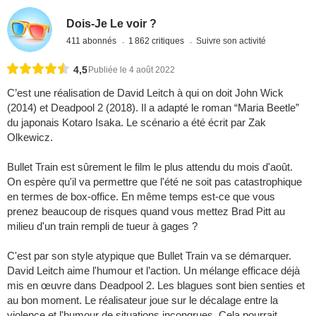
Dois-Je Le voir ?
411 abonnés
1 862 critiques
Suivre son activité
4,5
Publiée le 4 août 2022
C’est une réalisation de David Leitch à qui on doit John Wick
(2014) et Deadpool 2 (2018). Il a adapté le roman “Maria Beetle”
du japonais Kotaro Isaka. Le scénario a été écrit par Zak
Olkewicz.
Bullet Train est sûrement le film le plus attendu du mois d'août.
On espère qu'il va permettre que l'été ne soit pas catastrophique
en termes de box-office. En même temps est-ce que vous
prenez beaucoup de risques quand vous mettez Brad Pitt au
milieu d'un train rempli de tueur à gages ?
C'est par son style atypique que Bullet Train va se démarquer.
David Leitch aime l'humour et l’action. Un mélange efficace déjà
mis en œuvre dans Deadpool 2. Les blagues sont bien senties et
au bon moment. Le réalisateur joue sur le décalage entre la
violence et l'humour de situations incongrues. Cela pourrait