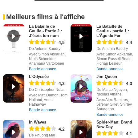
Meilleurs films à l'affiche
La Bataille de
La Bataille de
Gaulle - Partie 2 :
Gaulle - partie 1 :
J’écris ton nom
L'Âge de Fer
4,5
4,4
De Antonin Baudry
De Antonin Baudry
Avec Simon Abkarian,
Avec Simon Abkarian,
Niels Schneider,
Simon Russell Beale,
Anamaria Vartolomei
Florian Lesieur
Bande-annonce
Bande-annonce
L'Odyssée
Jim Queen
4,3
4,3
De Christopher Nolan
De Marco Nguyen,
Nicolas Athane
Avec Matt Damon, Tom
Holland, Anne
Avec Alex Ramires,
Hathaway
Jérémy Gillet, Shirley
Souagnon
Bande-annonce
Bande-annonce
In Waves
Spider-Man: Brand
New Day
4,2
4,1
De Phuong Mai