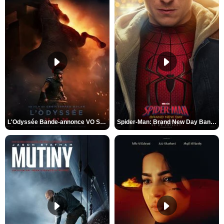
L'Odyssée Bande-annonce VO STFR
Spider-Man: Brand New Day Bande-annonce VO STFR