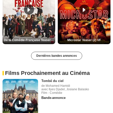
De la Comédie-Française Teaser (3) VF
Microstar Teaser (2) VF
Dernières bandes annonces
Films Prochainement au Cinéma
Tombé du ciel
de Mohamed Hamidi
avec Ilyes Djadel, Josiane Balasko
Film - Comédie
Bande-annonce