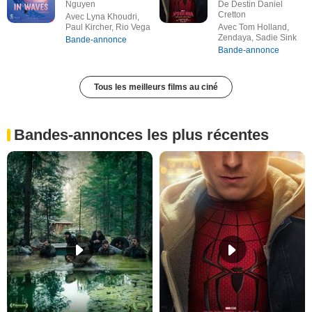
Nguyen
De Destin Daniel
Cretton
Avec Lyna Khoudri,
Paul Kircher, Rio Vega
Avec Tom Holland,
Zendaya, Sadie Sink
Bande-annonce
Bande-annonce
Tous les meilleurs films au ciné
Bandes-annonces les plus récentes